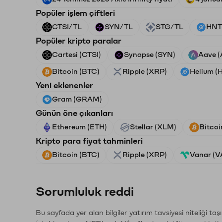
Popüler işlem çiftleri
CTSI/TL
SYN/TL
STG/TL
HNT
Popüler kripto paralar
Cartesi (CTSI)
Synapse (SYN)
Aave 
Bitcoin (BTC)
Ripple (XRP)
Helium (
Yeni eklenenler
Gram (GRAM)
Günün öne çıkanları
Ethereum (ETH)
Stellar (XLM)
Bitcoi
Kripto para fiyat tahminleri
Bitcoin (BTC)
Ripple (XRP)
Vanar (
Sorumluluk reddi
Bu sayfada yer alan bilgiler yatırım tavsiyesi niteliği ta