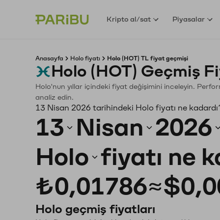
Kripto al/sat
Piyasalar
Anasayfa
Holo fiyatı
Holo (HOT) TL fiyat geçmişi
Holo (HOT) Geçmiş Fi
Holo'nun yıllar içindeki fiyat değişimini inceleyin. Perf
analiz edin.
13 Nisan 2026 tarihindeki Holo fiyatı ne kadardı
13
Nisan
2026
Holo
fiyatı ne 
₺0,01786
≈
$0,0
Holo geçmiş fiyatları