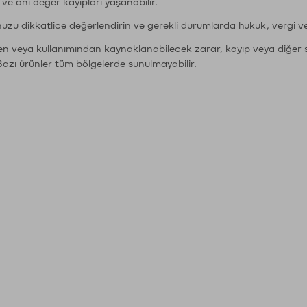
r ve ani değer kayıpları yaşanabilir.
nuzu dikkatlice değerlendirin ve gerekli durumlarda hukuk, vergi v
den veya kullanımından kaynaklanabilecek zarar, kayıp veya diğer 
Bazı ürünler tüm bölgelerde sunulmayabilir.