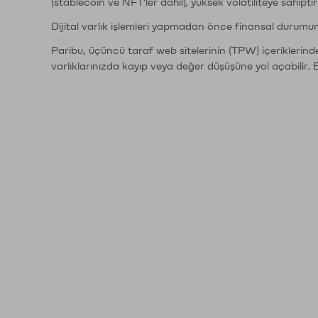
(stablecoin ve NFT'ler dahil), yüksek volatiliteye sahipti
Dijital varlık işlemleri yapmadan önce finansal durumu
Paribu, üçüncü taraf web sitelerinin (TPW) içeriklerin
varlıklarınızda kayıp veya değer düşüşüne yol açabilir. 