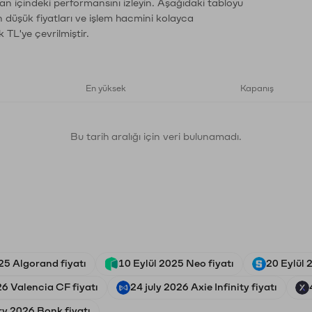
an içindeki performansını izleyin. Aşağıdaki tabloyu
n düşük fiyatları ve işlem hacmini kolayca
 TL'ye çevrilmiştir.
En yüksek
Kapanış
Bu tarih aralığı için veri bulunamadı.
5 Algorand fiyatı
10 Eylül 2025 Neo fiyatı
20 Eylül 
6 Valencia CF fiyatı
24 july 2026 Axie Infinity fiyatı
ry 2026 Bonk fiyatı