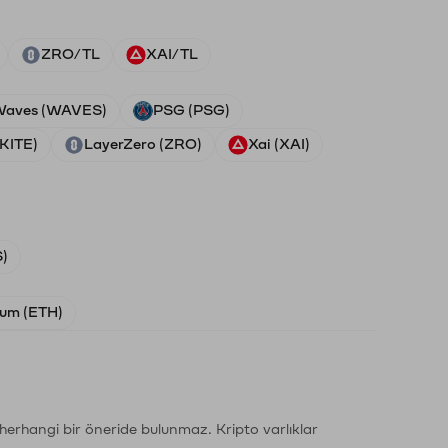
ZRO/TL
XAI/TL
aves (WAVES)
PSG (PSG)
(KITE)
LayerZero (ZRO)
Xai (XAI)
)
um (ETH)
li herhangi bir öneride bulunmaz. Kripto varlıklar