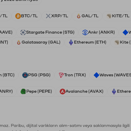
/TL
BTC/TL
XRP/TL
GAL/TL
KITE/TL
(AAVE)
Stargate Finance (STG)
Ankr (ANKR)
W
HNT)
Galatasaray (GAL)
Ethereum (ETH)
Kite 
n (BTC)
PSG (PSG)
Tron (TRX)
Waves (WAVES
VANRY)
Pepe (PEPE)
Avalanche (AVAX)
Ethere
şımaz. Paribu, dijital varlıkların alım-satımı veya saklanmasıyla ilgi