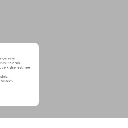
e çerezler
zorunlu olarak
 ve kişiselleştirme
siniz.
 Metni'ni