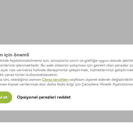
im için önemli
kilde faydalanabilmeniz için, amaçlarla sınırlı ve gizliliğe uygun olacak şekild
 verileriniz işlenmektedir. Bu web sitesinin çalışması için gerekli olan çerezler 
açık rıza vermeniz halinde deneyiminizi iyileştirmek, hizmetlerimizi geliştirmek
lı çerez türleri kullanılabilecektir.
iz izni, istediğiniz zaman
Çerez tercihleri
sayfasını ziyaret ederek değiştirebilir
enen kişisel verilerinize dair daha fazla bilgi için Çerezlere Yönelik Aydınlatma
l et
Opsiyonel çerezleri reddet