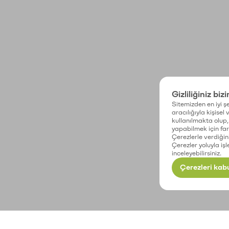
Gizliliğiniz biz
Sitemizden en iyi şe
aracılığıyla kişisel
kullanılmakta olup, 
yapabilmek için fark
Çerezlerle verdiğin
Çerezler yoluyla işl
inceleyebilirsiniz.
Çerezleri kabu