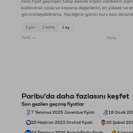
Holo fiyat geçmişini takip ederek kripto varlıkların zam
kullanarak açılış ve kapanış değerlerini, en yüksek ve e
görüntüleyebilirsiniz. Seçtiğiniz günün kuru baz alınarak
1 gün
1 hafta
1 ay
Tarih
Açılış
Paribu'da daha fazlasını keşfet
Son gezilen geçmiş fiyatlar
7 Temmuz 2025 Juventus fiyatı
18 Ocak 202
20 Haziran 2023 Orchid fiyatı
20 Şubat 202
24 Temmuz 2026 Axie Infinity fiyatı
4 janua