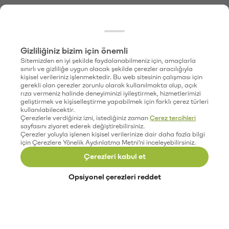
Gizliliğiniz bizim için önemli
Sitemizden en iyi şekilde faydalanabilmeniz için, amaçlarla
sınırlı ve gizliliğe uygun olacak şekilde çerezler aracılığıyla
kişisel verileriniz işlenmektedir. Bu web sitesinin çalışması için
gerekli olan çerezler zorunlu olarak kullanılmakta olup, açık
rıza vermeniz halinde deneyiminizi iyileştirmek, hizmetlerimizi
geliştirmek ve kişiselleştirme yapabilmek için farklı çerez türleri
kullanılabilecektir.
Çerezlerle verdiğiniz izni, istediğiniz zaman
Çerez tercihleri
sayfasını ziyaret ederek değiştirebilirsiniz.
Çerezler yoluyla işlenen kişisel verilerinize dair daha fazla bilgi
için Çerezlere Yönelik Aydınlatma Metni'ni inceleyebilirsiniz.
Çerezleri kabul et
Opsiyonel çerezleri reddet