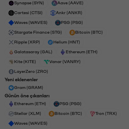
Synapse (SYN)
Aave (AAVE)
Cartesi (CTSI)
Ankr (ANKR)
Waves (WAVES)
PSG (PSG)
Stargate Finance (STG)
Bitcoin (BTC)
Ripple (XRP)
Helium (HNT)
Galatasaray (GAL)
Ethereum (ETH)
Kite (KITE)
Vanar (VANRY)
LayerZero (ZRO)
Yeni eklenenler
Gram (GRAM)
Günün öne çıkanları
Ethereum (ETH)
PSG (PSG)
Stellar (XLM)
Bitcoin (BTC)
Tron (TRX)
Waves (WAVES)