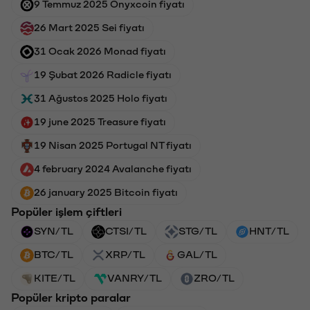
9 Temmuz 2025 Onyxcoin fiyatı
26 Mart 2025 Sei fiyatı
31 Ocak 2026 Monad fiyatı
19 Şubat 2026 Radicle fiyatı
31 Ağustos 2025 Holo fiyatı
19 june 2025 Treasure fiyatı
19 Nisan 2025 Portugal NT fiyatı
4 february 2024 Avalanche fiyatı
26 january 2025 Bitcoin fiyatı
Popüler işlem çiftleri
SYN/TL
CTSI/TL
STG/TL
HNT/TL
BTC/TL
XRP/TL
GAL/TL
KITE/TL
VANRY/TL
ZRO/TL
Popüler kripto paralar