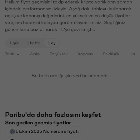
Helium fiyat geçmişini takip ederek kripto varlıkların zaman
içindeki performansını izleyin. Aşağıdaki tabloyu kullanarak
açılış ve kapanış değerlerini, en yüksek ve en düşük fiyatları
ve işlem hacmini kolayca görüntüleyebilirsiniz. Seçtiğiniz
günün kuru baz alınarak TL'ye çevrilmiştir.
1 gün
1 hafta
1 ay
Tarih
Açılış
En yüksek
Kapanış
En düşük
Haci
Bu tarih aralığı için veri bulunamadı.
Paribu'da daha fazlasını keşfet
Son gezilen geçmiş fiyatlar
1 Ekim 2025 Numeraire fiyatı