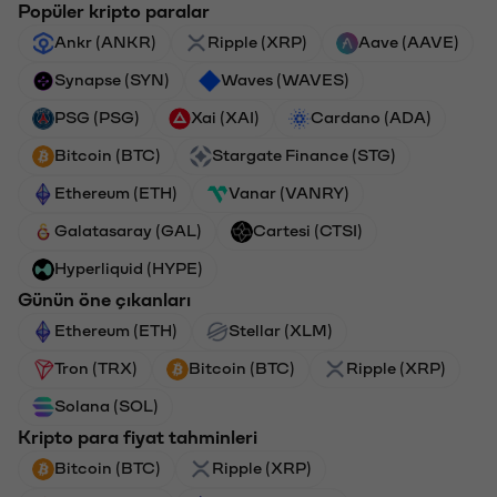
Popüler kripto paralar
Ankr (ANKR)
Ripple (XRP)
Aave (AAVE)
Synapse (SYN)
Waves (WAVES)
PSG (PSG)
Xai (XAI)
Cardano (ADA)
Bitcoin (BTC)
Stargate Finance (STG)
Ethereum (ETH)
Vanar (VANRY)
Galatasaray (GAL)
Cartesi (CTSI)
Hyperliquid (HYPE)
Günün öne çıkanları
Ethereum (ETH)
Stellar (XLM)
Tron (TRX)
Bitcoin (BTC)
Ripple (XRP)
Solana (SOL)
Kripto para fiyat tahminleri
Bitcoin (BTC)
Ripple (XRP)