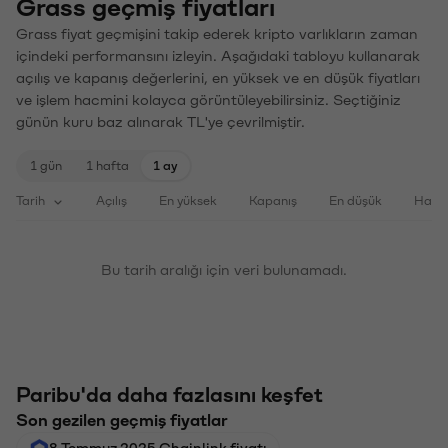
Grass geçmiş fiyatları
Grass fiyat geçmişini takip ederek kripto varlıkların zaman
içindeki performansını izleyin. Aşağıdaki tabloyu kullanarak
açılış ve kapanış değerlerini, en yüksek ve en düşük fiyatları
ve işlem hacmini kolayca görüntüleyebilirsiniz. Seçtiğiniz
günün kuru baz alınarak TL'ye çevrilmiştir.
1 gün
1 hafta
1 ay
Tarih
Açılış
En yüksek
Kapanış
En düşük
Haci
Bu tarih aralığı için veri bulunamadı.
Paribu'da daha fazlasını keşfet
Son gezilen geçmiş fiyatlar
8 Temmuz 2025 Chainlink fiyatı