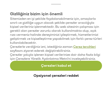
Gizliliğiniz bizim için önemli
Sitemizden en iyi şekilde faydalanabilmeniz için, amaçlarla
sınırlı ve gizliliğe uygun olacak şekilde çerezler aracılığıyla
kişisel verileriniz işlenmektedir. Bu web sitesinin çalışması için
gerekli olan çerezler zorunlu olarak kullanılmakta olup, açık
rıza vermeniz halinde deneyiminizi iyileştirmek, hizmetlerimizi
geliştirmek ve kişiselleştirme yapabilmek için farklı çerez türleri
kullanılabilecektir.
Çerezlerle verdiğiniz izni, istediğiniz zaman
Çerez tercihleri
sayfasını ziyaret ederek değiştirebilirsiniz.
Çerezler yoluyla işlenen kişisel verilerinize dair daha fazla bilgi
için Çerezlere Yönelik Aydınlatma Metni'ni inceleyebilirsiniz.
Çerezleri kabul et
Opsiyonel çerezleri reddet
Paribu’yu keşfet