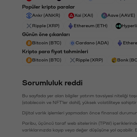
Popüler kripto paralar
Ankr (ANKR)
Xai (XAI)
Aave (AAVE)
Ripple (XRP)
Ethereum (ETH)
Hyperl
Günün öne çıkanları
Bitcoin (BTC)
Cardano (ADA)
Ether
Kripto para fiyat tahminleri
Bitcoin (BTC)
Ripple (XRP)
Bonk (B
Sorumluluk reddi
Bu sayfada yer alan bilgiler yatırım tavsiyesi niteliği ta
(stablecoin ve NFT'ler dahil), yüksek volatiliteye sahipti
Dijital varlık işlemleri yapmadan önce finansal durumu
Paribu, üçüncü taraf web sitelerinin (TPW) içeriklerin
varlıklarınızda kayıp veya değer düşüşüne yol açabilir. 