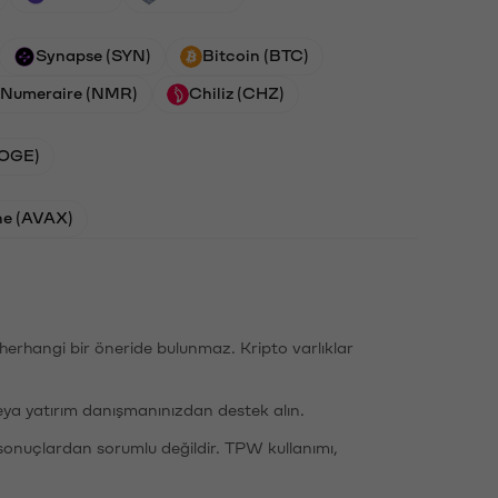
Synapse (SYN)
Bitcoin (BTC)
Numeraire (NMR)
Chiliz (CHZ)
DOGE)
he (AVAX)
li herhangi bir öneride bulunmaz. Kripto varlıklar
eya yatırım danışmanınızdan destek alın.
sonuçlardan sorumlu değildir. TPW kullanımı,