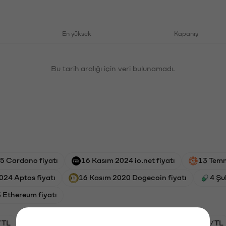
En yüksek
Kapanış
Bu tarih aralığı için veri bulunamadı.
5 Cardano fiyatı
16 Kasım 2024 io.net fiyatı
13 Temm
024 Aptos fiyatı
16 Kasım 2020 Dogecoin fiyatı
4 Şu
 Ethereum fiyatı
/TL
HYPE/TL
GAL/TL
BTC/TL
ETH/TL