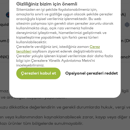
Gizliliğiniz bizim için önemli
Sitemizden en iyi şekilde faydalanabilmeniz için,
PSG (PSG)
amaçlarla sınırlı ve gizliliğe uygun olacak şekilde çerezler
Waves (WAVES)
Cardano (ADA)
aracılığıyla kişisel verileriniz işlenmektedir. Bu web
sitesinin çalışması için gerekli olan çerezler zorunlu olarak
iquid (HYPE)
Galatasaray (GAL)
Orchid (OXT)
kullanılmakta olup, açık rıza vermeniz halinde
deneyiminizi iyileştirmek, hizmetlerimizi geliştirmek ve
kişiselleştirme yapabilmek için farklı çerez türleri
eum (ETH)
Bat (BAT)
Chiliz (CHZ)
Dogecoin (
kullanılabilecektir.
Çerezlerle verdiğiniz izni, istediğiniz zaman
Çerez
tercihleri
sayfasını ziyaret ederek değiştirebilirsiniz.
Çerezler yoluyla işlenen kişisel verilerinize dair daha fazla
ONK)
Ethereum (ETH)
Synapse (SYN)
Avalanc
bilgi için Çerezlere Yönelik Aydınlatma Metni'ni
inceleyebilirsiniz.
Çerezleri kabul et
Opsiyonel çerezleri reddet
şımaz. Paribu, dijital varlıkların alım-satımı veya saklanmasıyla ilgi
r ve ani değer kayıpları yaşanabilir.
nuzu dikkatlice değerlendirin ve gerekli durumlarda hukuk, vergi v
den veya kullanımından kaynaklanabilecek zarar, kayıp veya diğer 
Bazı ürünler tüm bölgelerde sunulmayabilir.