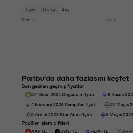
1 gün
1 hafta
1 ay
Tarih
Açılış
Paribu'da daha fazlasını keşfet
Son gezilen geçmiş fiyatlar
27 Nisan 2021 Dogecoin fiyatı
8 Kasım 202
4 february 2026 Pump.fun fiyatı
27 Mayıs 2
5 Aralık 2023 Star Atlas fiyatı
5 Mayıs 2023
Popüler işlem çiftleri
XAI/TL
SYN/TL
ADA/TL
XRP