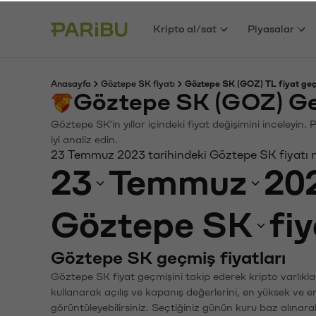
Kripto al/sat
Piyasalar
Anasayfa
Göztepe SK fiyatı
Göztepe SK (GOZ) TL fiyat geç
Göztepe SK (GOZ) Ge
Göztepe SK'in yıllar içindeki fiyat değişimini inceleyin
iyi analiz edin.
23 Temmuz 2023 tarihindeki Göztepe SK fiyatı 
23
Temmuz
20
Göztepe SK
fi
Göztepe SK geçmiş fiyatları
Göztepe SK fiyat geçmişini takip ederek kripto varlıkla
kullanarak açılış ve kapanış değerlerini, en yüksek ve e
görüntüleyebilirsiniz. Seçtiğiniz günün kuru baz alınarak