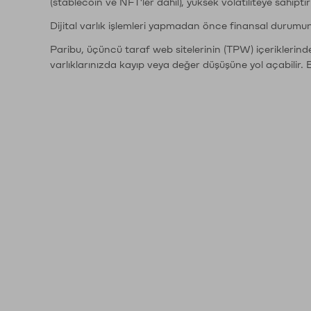
(stablecoin ve NFT'ler dahil), yüksek volatiliteye sahipti
Dijital varlık işlemleri yapmadan önce finansal durumu
Paribu, üçüncü taraf web sitelerinin (TPW) içeriklerin
varlıklarınızda kayıp veya değer düşüşüne yol açabilir. 