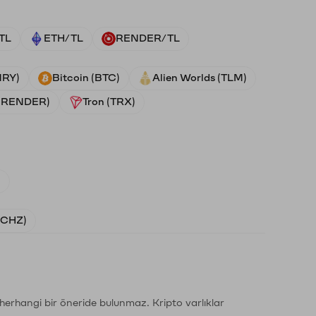
TL
ETH/TL
RENDER/TL
NRY)
Bitcoin (BTC)
Alien Worlds (TLM)
 (RENDER)
Tron (TRX)
)
 (CHZ)
li herhangi bir öneride bulunmaz. Kripto varlıklar