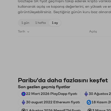
Göztepe SK fiyat geçmişini takip ederek kripto varlıkla
kullanarak açılış ve kapanış değerlerini, en yüksek ve e
görüntüleyebilirsiniz. Seçtiğiniz günün kuru baz alınarak
1 gün
1 hafta
1 ay
Tarih
Açılış
Paribu'da daha fazlasını keşfet
Son gezilen geçmiş fiyatlar
22 Mart 2026 PlayDapp fiyatı
30 Ağustos 2
30 august 2022 Ethereum fiyatı
18 Kasım 20
1 Ağustos 2026 MegaETH fiyatı
3 Mayıs 2