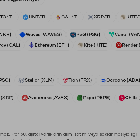
TC/TL
HNT/TL
GAL/TL
XRP/TL
KITE/
ANKR)
Waves (WAVES)
PSG (PSG)
Vanar (VA
ray (GAL)
Ethereum (ETH)
Kite (KITE)
Render
PSG)
Stellar (XLM)
Tron (TRX)
Cardano (ADA
 (XRP)
Avalanche (AVAX)
Pepe (PEPE)
Chiliz
şımaz. Paribu, dijital varlıkların alım-satımı veya saklanmasıyla ilgi