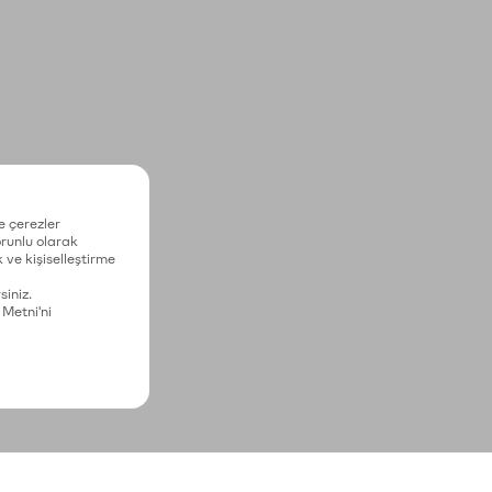
e çerezler
zorunlu olarak
 ve kişiselleştirme
siniz.
 Metni'ni