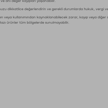
r ve ani değer kayıpları yaşanabilir.
nuzu dikkatlice değerlendirin ve gerekli durumlarda hukuk, vergi v
den veya kullanımından kaynaklanabilecek zarar, kayıp veya diğer 
Bazı ürünler tüm bölgelerde sunulmayabilir.