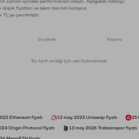
rın zaman içindeki performansını izleyin. Aşağıdaki tabloyu
n düşük fiyatları ve işlem hacmini kolayca
 TL'ye çevrilmiştir.
En yüksek
Kapanış
Bu tarih aralığı için veri bulunamadı.
022 Ethereum fiyatı
12 may 2023 Uniswap fiyatı
25 
24 Origin Protocol fiyatı
13 may 2026 Trabzonspor fiyatı
026 MegaETH fiyatı