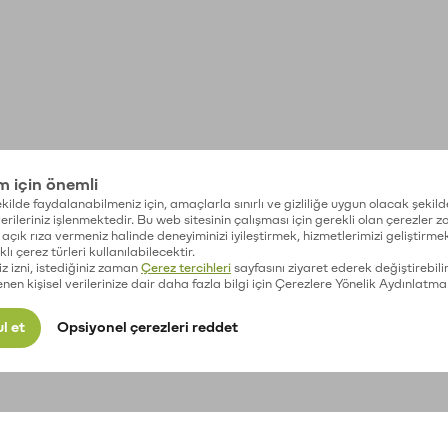
im için önemli
kilde faydalanabilmeniz için, amaçlarla sınırlı ve gizliliğe uygun olacak şekild
 verileriniz işlenmektedir. Bu web sitesinin çalışması için gerekli olan çerezler 
açık rıza vermeniz halinde deneyiminizi iyileştirmek, hizmetlerimizi geliştirmek
lı çerez türleri kullanılabilecektir.
iz izni, istediğiniz zaman
Çerez tercihleri
sayfasını ziyaret ederek değiştirebilir
enen kişisel verilerinize dair daha fazla bilgi için Çerezlere Yönelik Aydınlatma
l et
Opsiyonel çerezleri reddet