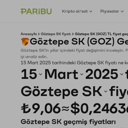
Kripto al/sat
Piyasalar
Anasayfa
Göztepe SK fiyatı
Göztepe SK (GOZ) TL fiyat geç
Göztepe SK (GOZ) Ge
Göztepe SK'in yıllar içindeki fiyat değişimini inceleyin
iyi analiz edin.
15 Mart 2025 tarihindeki Göztepe SK fiyatı ne 
15
Mart
2025
Göztepe SK
fi
₺9,06
≈
$0,2463
Göztepe SK geçmiş fiyatları