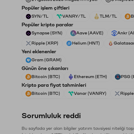
Popüler işlem çiftleri
SYN/TL
VANRY/TL
TLM/TL
B
Popüler kripto paralar
Synapse (SYN)
Aave (AAVE)
Ankr (
Ripple (XRP)
Helium (HNT)
Galatasa
Yeni eklenenler
Gram (GRAM)
Günün öne çıkanları
Bitcoin (BTC)
Ethereum (ETH)
PSG (
Kripto para fiyat tahminleri
Bitcoin (BTC)
Vanar (VANRY)
Ripple
Sorumluluk reddi
Bu sayfada yer alan bilgiler yatırım tavsiyesi niteliği ta