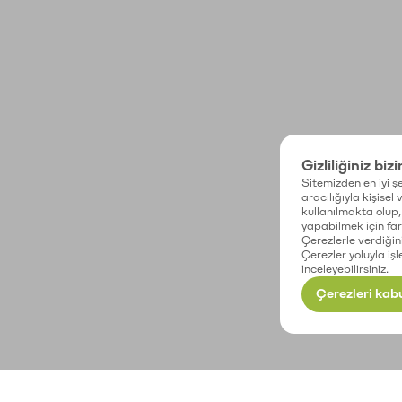
Gizliliğiniz biz
Sitemizden en iyi şe
aracılığıyla kişisel
kullanılmakta olup, 
yapabilmek için fark
Çerezlerle verdiğin
Çerezler yoluyla işl
inceleyebilirsiniz.
Çerezleri kabu