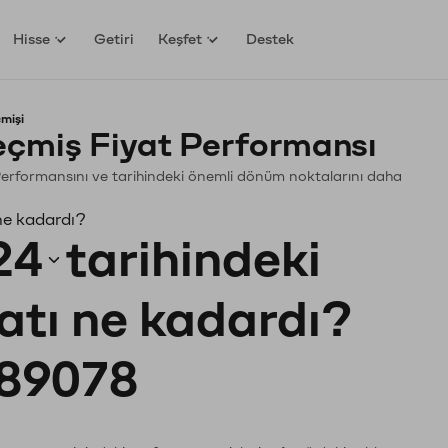
Hisse
Getiri
Keşfet
Destek
mişi
çmiş Fiyat Performansı
. Performansını ve tarihindeki önemli dönüm noktalarını daha
ne kadardı?
24
tarihindeki
yatı ne kadardı?
89078