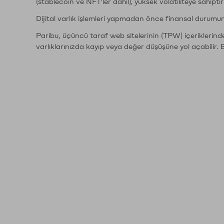
(stablecoin ve NFT'ler dahil), yüksek volatiliteye sahipti
Dijital varlık işlemleri yapmadan önce finansal durumu
Paribu, üçüncü taraf web sitelerinin (TPW) içeriklerin
varlıklarınızda kayıp veya değer düşüşüne yol açabilir. 