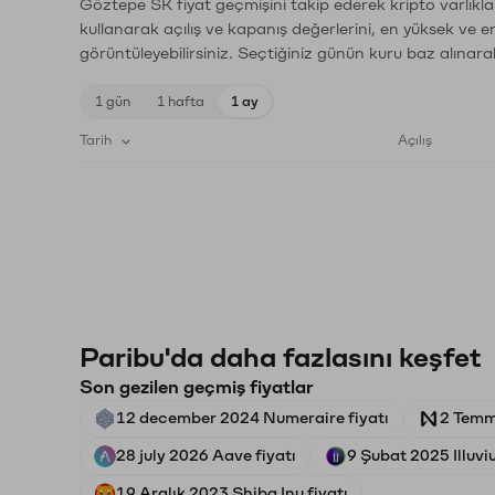
Göztepe SK fiyat geçmişini takip ederek kripto varlıkla
kullanarak açılış ve kapanış değerlerini, en yüksek ve e
görüntüleyebilirsiniz. Seçtiğiniz günün kuru baz alınarak
1 gün
1 hafta
1 ay
Tarih
Açılış
Paribu'da daha fazlasını keşfet
Son gezilen geçmiş fiyatlar
12 december 2024 Numeraire fiyatı
2 Temm
28 july 2026 Aave fiyatı
9 Şubat 2025 Illuvi
19 Aralık 2023 Shiba Inu fiyatı