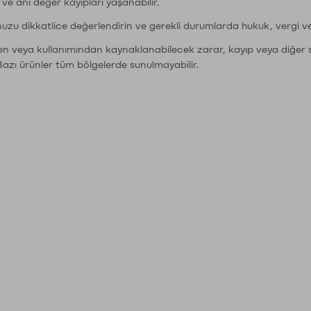
r ve ani değer kayıpları yaşanabilir.
nuzu dikkatlice değerlendirin ve gerekli durumlarda hukuk, vergi v
den veya kullanımından kaynaklanabilecek zarar, kayıp veya diğer 
Bazı ürünler tüm bölgelerde sunulmayabilir.