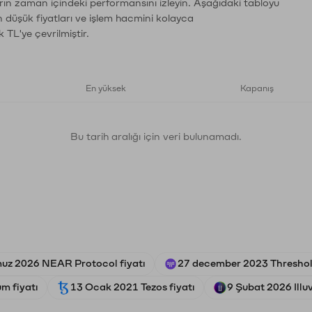
rın zaman içindeki performansını izleyin. Aşağıdaki tabloyu
n düşük fiyatları ve işlem hacmini kolayca
 TL'ye çevrilmiştir.
En yüksek
Kapanış
Bu tarih aralığı için veri bulunamadı.
uz 2026 NEAR Protocol fiyatı
27 december 2023 Threshold
um fiyatı
13 Ocak 2021 Tezos fiyatı
9 Şubat 2026 Illuv