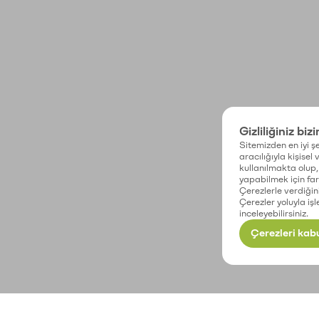
Gizliliğiniz biz
Sitemizden en iyi şe
aracılığıyla kişisel
kullanılmakta olup, 
yapabilmek için fark
Çerezlerle verdiğin
Çerezler yoluyla işl
inceleyebilirsiniz.
Çerezleri kabu