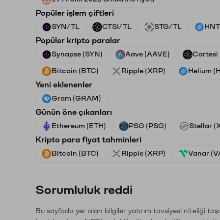
Popüler işlem çiftleri
SYN/TL
CTSI/TL
STG/TL
HNT
Popüler kripto paralar
Synapse (SYN)
Aave (AAVE)
Cartesi
Bitcoin (BTC)
Ripple (XRP)
Helium (
Yeni eklenenler
Gram (GRAM)
Günün öne çıkanları
Ethereum (ETH)
PSG (PSG)
Stellar 
Kripto para fiyat tahminleri
Bitcoin (BTC)
Ripple (XRP)
Vanar (
Sorumluluk reddi
Bu sayfada yer alan bilgiler yatırım tavsiyesi niteliği ta