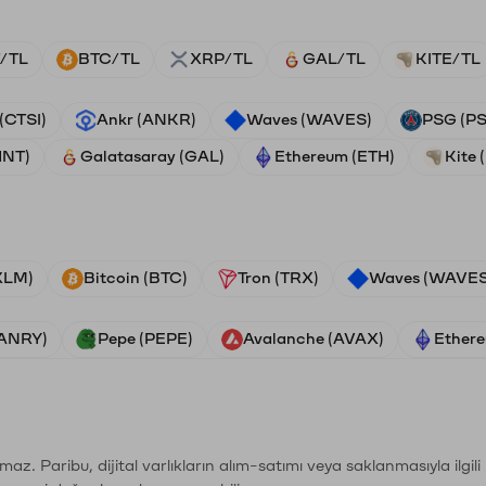
/TL
BTC/TL
XRP/TL
GAL/TL
KITE/TL
 (CTSI)
Ankr (ANKR)
Waves (WAVES)
PSG (P
HNT)
Galatasaray (GAL)
Ethereum (ETH)
Kite 
(XLM)
Bitcoin (BTC)
Tron (TRX)
Waves (WAVES
VANRY)
Pepe (PEPE)
Avalanche (AVAX)
Ethere
şımaz. Paribu, dijital varlıkların alım-satımı veya saklanmasıyla ilgi