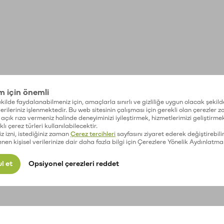
im için önemli
kilde faydalanabilmeniz için, amaçlarla sınırlı ve gizliliğe uygun olacak şekild
 verileriniz işlenmektedir. Bu web sitesinin çalışması için gerekli olan çerezler 
açık rıza vermeniz halinde deneyiminizi iyileştirmek, hizmetlerimizi geliştirmek
lı çerez türleri kullanılabilecektir.
iz izni, istediğiniz zaman
Çerez tercihleri
sayfasını ziyaret ederek değiştirebilir
enen kişisel verilerinize dair daha fazla bilgi için Çerezlere Yönelik Aydınlatma
l et
Opsiyonel çerezleri reddet