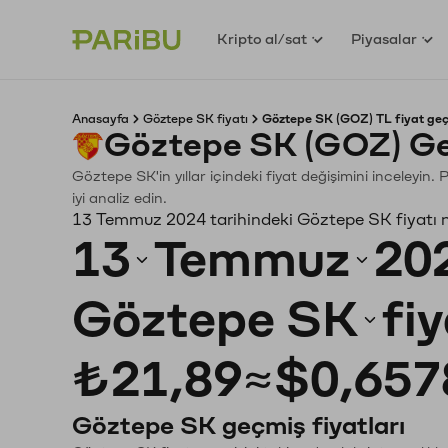
Kripto al/sat
Piyasalar
Anasayfa
Göztepe SK fiyatı
Göztepe SK (GOZ) TL fiyat geç
Göztepe SK (GOZ) Ge
Göztepe SK'in yıllar içindeki fiyat değişimini inceleyin
iyi analiz edin.
13 Temmuz 2024 tarihindeki Göztepe SK fiyatı 
13
Temmuz
20
Göztepe SK
fi
₺21,89
≈
$0,657
Göztepe SK geçmiş fiyatları