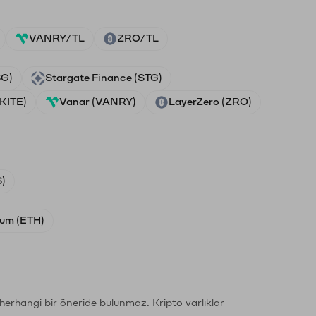
VANRY/TL
ZRO/TL
SG)
Stargate Finance (STG)
(KITE)
Vanar (VANRY)
LayerZero (ZRO)
)
um (ETH)
li herhangi bir öneride bulunmaz. Kripto varlıklar