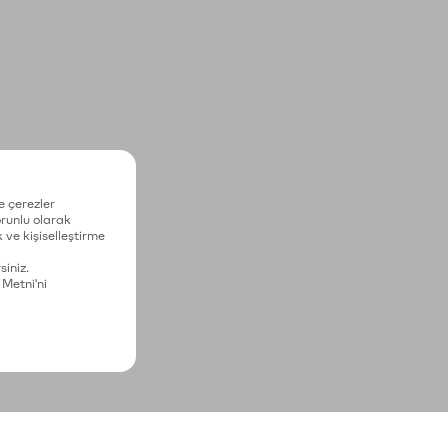
e çerezler
zorunlu olarak
 ve kişiselleştirme
siniz.
 Metni'ni