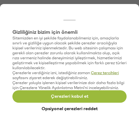
Gizliliğiniz bizim için önemli
Sitemizden en iyi şekilde faydalanabilmeniz için, amaçlarla
sınırlı ve gizliliğe uygun olacak şekilde çerezler aracılığıyla
kişisel verileriniz işlenmektedir. Bu web sitesinin çalışması için
gerekli olan çerezler zorunlu olarak kullanılmakta olup, açık
rıza vermeniz halinde deneyiminizi iyileştirmek, hizmetlerimizi
geliştirmek ve kişiselleştirme yapabilmek için farklı çerez türleri
kullanılabilecektir.
Çerezlerle verdiğiniz izni, istediğiniz zaman
Çerez tercihleri
sayfasını ziyaret ederek değiştirebilirsiniz.
Çerezler yoluyla işlenen kişisel verilerinize dair daha fazla bilgi
için Çerezlere Yönelik Aydınlatma Metni'ni inceleyebilirsiniz.
Çerezleri kabul et
Opsiyonel çerezleri reddet