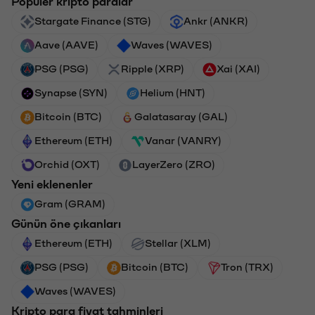
Popüler kripto paralar
Stargate Finance (STG)
Ankr (ANKR)
Aave (AAVE)
Waves (WAVES)
PSG (PSG)
Ripple (XRP)
Xai (XAI)
Synapse (SYN)
Helium (HNT)
Bitcoin (BTC)
Galatasaray (GAL)
Ethereum (ETH)
Vanar (VANRY)
Orchid (OXT)
LayerZero (ZRO)
Yeni eklenenler
Gram (GRAM)
Günün öne çıkanları
Ethereum (ETH)
Stellar (XLM)
PSG (PSG)
Bitcoin (BTC)
Tron (TRX)
Waves (WAVES)
Kripto para fiyat tahminleri