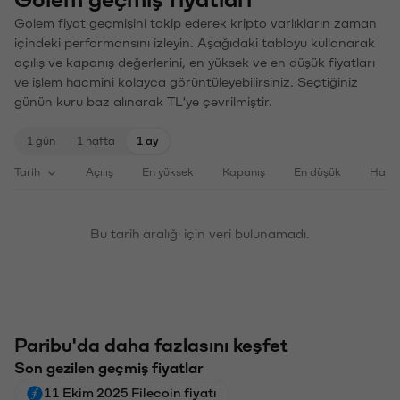
Golem fiyat geçmişini takip ederek kripto varlıkların zaman
içindeki performansını izleyin. Aşağıdaki tabloyu kullanarak
açılış ve kapanış değerlerini, en yüksek ve en düşük fiyatları
ve işlem hacmini kolayca görüntüleyebilirsiniz. Seçtiğiniz
günün kuru baz alınarak TL'ye çevrilmiştir.
1 gün
1 hafta
1 ay
Tarih
Açılış
En yüksek
Kapanış
En düşük
Haci
Bu tarih aralığı için veri bulunamadı.
Paribu'da daha fazlasını keşfet
Son gezilen geçmiş fiyatlar
11 Ekim 2025 Filecoin fiyatı