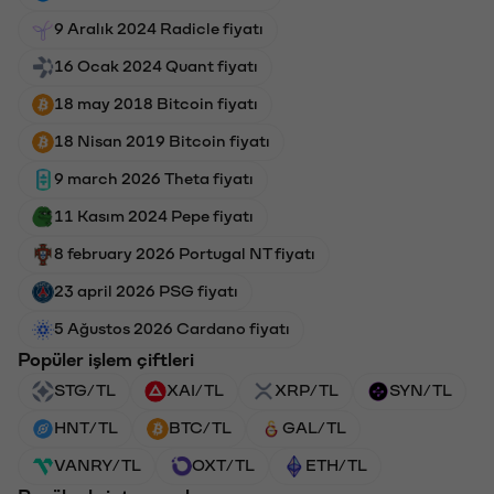
9 Aralık 2024 Radicle fiyatı
16 Ocak 2024 Quant fiyatı
18 may 2018 Bitcoin fiyatı
18 Nisan 2019 Bitcoin fiyatı
9 march 2026 Theta fiyatı
11 Kasım 2024 Pepe fiyatı
8 february 2026 Portugal NT fiyatı
23 april 2026 PSG fiyatı
5 Ağustos 2026 Cardano fiyatı
Popüler işlem çiftleri
STG/TL
XAI/TL
XRP/TL
SYN/TL
HNT/TL
BTC/TL
GAL/TL
VANRY/TL
OXT/TL
ETH/TL