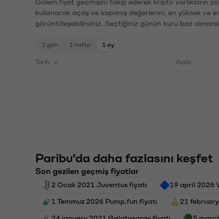
Golem fiyat geçmişini takip ederek kripto varlıkların z
kullanarak açılış ve kapanış değerlerini, en yüksek ve e
görüntüleyebilirsiniz. Seçtiğiniz günün kuru baz alınarak
1 gün
1 hafta
1 ay
Tarih
Açılış
Paribu'da daha fazlasını keşfet
Son gezilen geçmiş fiyatlar
2 Ocak 2021 Juventus fiyatı
19 april 2026 
1 Temmuz 2026 Pump.fun fiyatı
21 february
24 january 2021 Galatasaray fiyatı
5 march