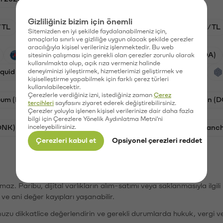
Gizliliğiniz bizim için önemli
/TL
HYPE/TL
GAL/TL
BTC/TL
ETH/TL
Sitemizden en iyi şekilde faydalanabilmeniz için,
amaçlarla sınırlı ve gizliliğe uygun olacak şekilde çerezler
aracılığıyla kişisel verileriniz işlenmektedir. Bu web
PSG (PSG)
Waves (WAVES)
Cardano (ADA)
sitesinin çalışması için gerekli olan çerezler zorunlu olarak
kullanılmakta olup, açık rıza vermeniz halinde
iquid (HYPE)
deneyiminizi iyileştirmek, hizmetlerimizi geliştirmek ve
Galatasaray (GAL)
Orchid (OXT)
kişiselleştirme yapabilmek için farklı çerez türleri
kullanılabilecektir.
Çerezlerle verdiğiniz izni, istediğiniz zaman
Çerez
eum (ETH)
Bat (BAT)
Chiliz (CHZ)
Dogecoin (
tercihleri
sayfasını ziyaret ederek değiştirebilirsiniz.
Çerezler yoluyla işlenen kişisel verilerinize dair daha fazla
bilgi için Çerezlere Yönelik Aydınlatma Metni'ni
ONK)
inceleyebilirsiniz.
Ethereum (ETH)
Synapse (SYN)
Avalanc
Çerezleri kabul et
Opsiyonel çerezleri reddet
şımaz. Paribu, dijital varlıkların alım-satımı veya saklanmasıyla ilgi
r ve ani değer kayıpları yaşanabilir.
nuzu dikkatlice değerlendirin ve gerekli durumlarda hukuk, vergi v