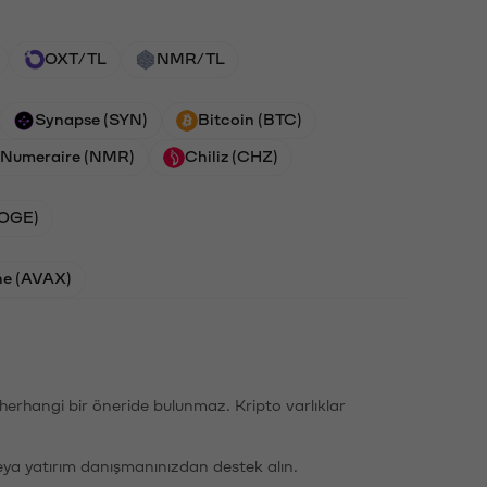
OXT/TL
NMR/TL
Synapse (SYN)
Bitcoin (BTC)
Numeraire (NMR)
Chiliz (CHZ)
DOGE)
he (AVAX)
li herhangi bir öneride bulunmaz. Kripto varlıklar
eya yatırım danışmanınızdan destek alın.