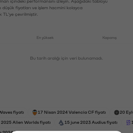
aman içindeki performansını izleyin. Aşağıdaki tabloyu
n düşük fiyatları ve işlem hacmini kolayca
 TL'ye çevrilmiştir.
En yüksek
Kapanış
Bu tarih aralığı için veri bulunamadı.
Waves fiyatı
17 Nisan 2024 Valencia CF fiyatı
20 Eyl
 2025 Alien Worlds fiyatı
15 june 2023 Audius fiyatı
 2024 Pepe fiyatı