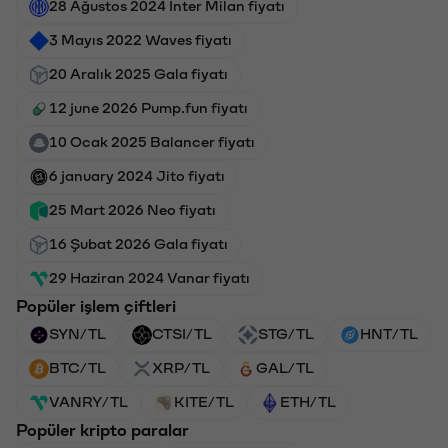
28 Ağustos 2024 Inter Milan fiyatı
3 Mayıs 2022 Waves fiyatı
20 Aralık 2025 Gala fiyatı
12 june 2026 Pump.fun fiyatı
10 Ocak 2025 Balancer fiyatı
6 january 2024 Jito fiyatı
25 Mart 2026 Neo fiyatı
16 Şubat 2026 Gala fiyatı
29 Haziran 2024 Vanar fiyatı
Popüler işlem çiftleri
SYN/TL
CTSI/TL
STG/TL
HNT/TL
BTC/TL
XRP/TL
GAL/TL
VANRY/TL
KITE/TL
ETH/TL
Popüler kripto paralar