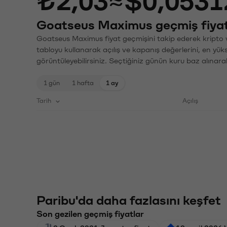
₺2,03
≈
$0,0531
Goatseus Maximus geçmiş fiyat
Goatseus Maximus fiyat geçmişini takip ederek kripto v
tabloyu kullanarak açılış ve kapanış değerlerini, en yük
görüntüleyebilirsiniz. Seçtiğiniz günün kuru baz alınarak
1 gün
1 hafta
1 ay
Tarih
Açılış
Paribu'da daha fazlasını keşfet
Son gezilen geçmiş fiyatlar