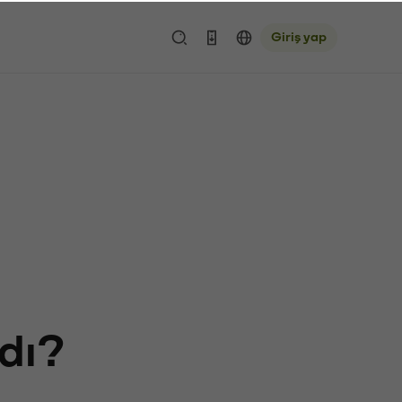
Giriş yap
rdı?