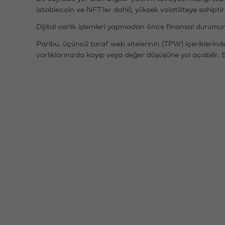
(stablecoin ve NFT'ler dahil), yüksek volatiliteye sahipti
Dijital varlık işlemleri yapmadan önce finansal durumu
Paribu, üçüncü taraf web sitelerinin (TPW) içeriklerin
varlıklarınızda kayıp veya değer düşüşüne yol açabilir. 