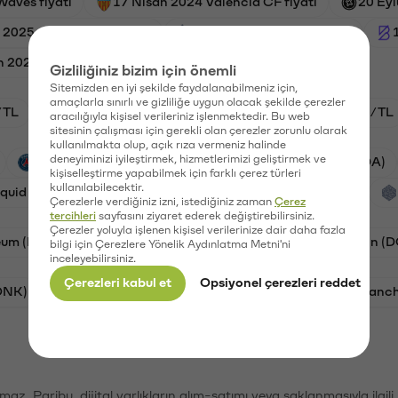
Waves fiyatı
17 Nisan 2024 Valencia CF fiyatı
20 Eyl
 2025 Alien Worlds fiyatı
15 june 2023 Audius fiyatı
 2024 Pepe fiyatı
Gizliliğiniz bizim için önemli
Sitemizden en iyi şekilde faydalanabilmeniz için,
amaçlarla sınırlı ve gizliliğe uygun olacak şekilde çerezler
/TL
HYPE/TL
GAL/TL
BTC/TL
ETH/TL
aracılığıyla kişisel verileriniz işlenmektedir. Bu web
sitesinin çalışması için gerekli olan çerezler zorunlu olarak
kullanılmakta olup, açık rıza vermeniz halinde
deneyiminizi iyileştirmek, hizmetlerimizi geliştirmek ve
PSG (PSG)
Waves (WAVES)
Cardano (ADA)
kişiselleştirme yapabilmek için farklı çerez türleri
kullanılabilecektir.
iquid (HYPE)
Galatasaray (GAL)
Orchid (OXT)
Çerezlerle verdiğiniz izni, istediğiniz zaman
Çerez
tercihleri
sayfasını ziyaret ederek değiştirebilirsiniz.
Çerezler yoluyla işlenen kişisel verilerinize dair daha fazla
eum (ETH)
Bat (BAT)
Chiliz (CHZ)
Dogecoin (
bilgi için Çerezlere Yönelik Aydınlatma Metni'ni
inceleyebilirsiniz.
Çerezleri kabul et
Opsiyonel çerezleri reddet
ONK)
Ethereum (ETH)
Synapse (SYN)
Avalanc
şımaz. Paribu, dijital varlıkların alım-satımı veya saklanmasıyla ilgi