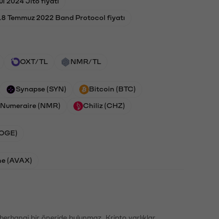
ül 2024 Jito fiyatı
18 Temmuz 2022 Band Protocol fiyatı
OXT/TL
NMR/TL
Synapse (SYN)
Bitcoin (BTC)
Numeraire (NMR)
Chiliz (CHZ)
DOGE)
he (AVAX)
li herhangi bir öneride bulunmaz. Kripto varlıklar