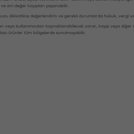
r ve ani değer kayıpları yaşanabilir.
nuzu dikkatlice değerlendirin ve gerekli durumlarda hukuk, vergi v
den veya kullanımından kaynaklanabilecek zarar, kayıp veya diğer 
Bazı ürünler tüm bölgelerde sunulmayabilir.