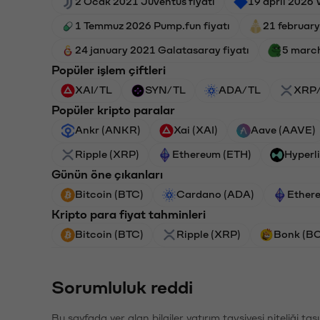
2 Ocak 2021 Juventus fiyatı
19 april 2026 
1 Temmuz 2026 Pump.fun fiyatı
21 february
24 january 2021 Galatasaray fiyatı
5 march
Popüler işlem çiftleri
XAI/TL
SYN/TL
ADA/TL
XRP
Popüler kripto paralar
Ankr (ANKR)
Xai (XAI)
Aave (AAVE)
Ripple (XRP)
Ethereum (ETH)
Hyperl
Günün öne çıkanları
Bitcoin (BTC)
Cardano (ADA)
Ether
Kripto para fiyat tahminleri
Bitcoin (BTC)
Ripple (XRP)
Bonk (B
Sorumluluk reddi
Bu sayfada yer alan bilgiler yatırım tavsiyesi niteliği ta