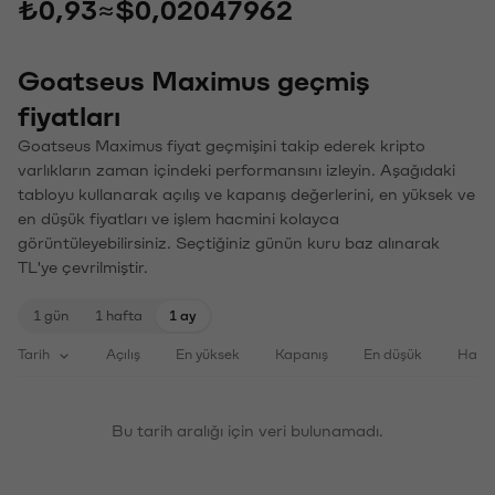
₺0,93
≈
$0,02047962
Goatseus Maximus geçmiş
fiyatları
Goatseus Maximus fiyat geçmişini takip ederek kripto
varlıkların zaman içindeki performansını izleyin. Aşağıdaki
tabloyu kullanarak açılış ve kapanış değerlerini, en yüksek ve
en düşük fiyatları ve işlem hacmini kolayca
görüntüleyebilirsiniz. Seçtiğiniz günün kuru baz alınarak
TL'ye çevrilmiştir.
1 gün
1 hafta
1 ay
Tarih
Açılış
En yüksek
Kapanış
En düşük
Haci
Bu tarih aralığı için veri bulunamadı.