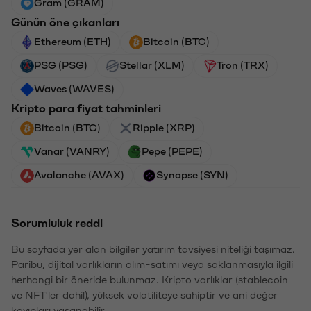
Gram (GRAM)
Günün öne çıkanları
Ethereum (ETH)
Bitcoin (BTC)
PSG (PSG)
Stellar (XLM)
Tron (TRX)
Waves (WAVES)
Kripto para fiyat tahminleri
Bitcoin (BTC)
Ripple (XRP)
Vanar (VANRY)
Pepe (PEPE)
Avalanche (AVAX)
Synapse (SYN)
Sorumluluk reddi
Bu sayfada yer alan bilgiler yatırım tavsiyesi niteliği taşımaz.
Paribu, dijital varlıkların alım-satımı veya saklanmasıyla ilgili
herhangi bir öneride bulunmaz. Kripto varlıklar (stablecoin
ve NFT'ler dahil), yüksek volatiliteye sahiptir ve ani değer
kayıpları yaşanabilir.