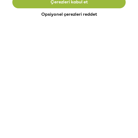
Çerezleri kabul et
Opsiyonel çerezleri reddet
Paribu’yu keşfet
Eğitimler
Etkinlikler
Açık pozisyonlar
Paribu sistem durumu
API dokümantasyonu
Paribu rehberi
Kripto varlık nasıl alınır?
Kripto varlık nedir?
Paribu para yatırma
Paribu para çekme