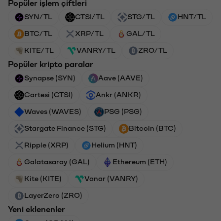
Popüler işlem çiftleri
SYN/TL
CTSI/TL
STG/TL
HNT/TL
BTC/TL
XRP/TL
GAL/TL
KITE/TL
VANRY/TL
ZRO/TL
Popüler kripto paralar
Synapse (SYN)
Aave (AAVE)
Cartesi (CTSI)
Ankr (ANKR)
Waves (WAVES)
PSG (PSG)
Stargate Finance (STG)
Bitcoin (BTC)
Ripple (XRP)
Helium (HNT)
Galatasaray (GAL)
Ethereum (ETH)
Kite (KITE)
Vanar (VANRY)
LayerZero (ZRO)
Yeni eklenenler