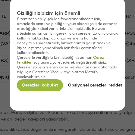
Gizliliğiniz bizim için önemli
/TL
BTC/TL
VANRY/TL
GAL/TL
ETH/T
Sitemizden en iyi şekilde faydalanabilmeniz için,
amaçlarla sınırlı ve gizliliğe uygun olacak şekilde çerezler
aracılığıyla kişisel verileriniz işlenmektedir. Bu web
(XRP)
Aave (AAVE)
Waves (WAVES)
PSG (PS
sitesinin çalışması için gerekli olan çerezler zorunlu olarak
kullanılmakta olup, açık rıza vermeniz halinde
 (VANRY)
deneyiminizi iyileştirmek, hizmetlerimizi geliştirmek ve
Galatasaray (GAL)
Orchid (OXT)
St
kişiselleştirme yapabilmek için farklı çerez türleri
kullanılabilecektir.
Çerezlerle verdiğiniz izni, istediğiniz zaman
Çerez
TRX)
Bitcoin (BTC)
Cardano (ADA)
Ripple (XR
tercihleri
sayfasını ziyaret ederek değiştirebilirsiniz.
Çerezler yoluyla işlenen kişisel verilerinize dair daha fazla
bilgi için Çerezlere Yönelik Aydınlatma Metni'ni
ONK)
inceleyebilirsiniz.
Ethereum (ETH)
Synapse (SYN)
Avalanc
Çerezleri kabul et
Opsiyonel çerezleri reddet
şımaz. Paribu, dijital varlıkların alım-satımı veya saklanmasıyla ilgi
r ve ani değer kayıpları yaşanabilir.
nuzu dikkatlice değerlendirin ve gerekli durumlarda hukuk, vergi v