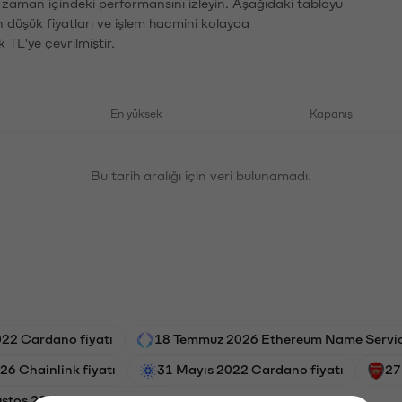
n zaman içindeki performansını izleyin. Aşağıdaki tabloyu
n düşük fiyatları ve işlem hacmini kolayca
 TL'ye çevrilmiştir.
En yüksek
Kapanış
Bu tarih aralığı için veri bulunamadı.
22 Cardano fiyatı
18 Temmuz 2026 Ethereum Name Service
26 Chainlink fiyatı
31 Mayıs 2022 Cardano fiyatı
27
stos 2024 Arsenal FC fiyatı