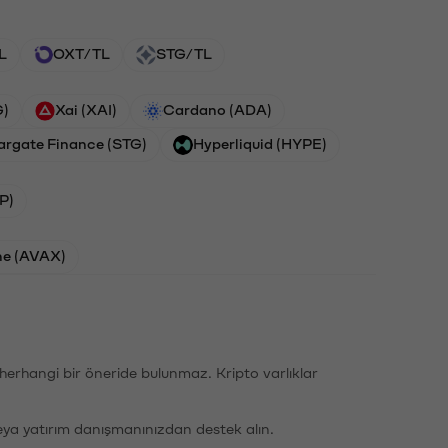
L
OXT/TL
STG/TL
G)
Xai (XAI)
Cardano (ADA)
argate Finance (STG)
Hyperliquid (HYPE)
P)
he (AVAX)
li herhangi bir öneride bulunmaz. Kripto varlıklar
eya yatırım danışmanınızdan destek alın.