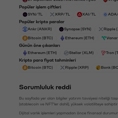
Popüler işlem çiftleri
SYN/TL
XRP/TL
XAI/TL
ADA
Popüler kripto paralar
Ankr (ANKR)
Synapse (SYN)
Ripple 
Bitcoin (BTC)
Ethereum (ETH)
Vanar
Günün öne çıkanları
Ethereum (ETH)
Stellar (XLM)
Tron (
Kripto para fiyat tahminleri
Bitcoin (BTC)
Ripple (XRP)
Bonk (B
Sorumluluk reddi
Bu sayfada yer alan bilgiler yatırım tavsiyesi niteliği ta
(stablecoin ve NFT'ler dahil), yüksek volatiliteye sahipti
Dijital varlık işlemleri yapmadan önce finansal durumu