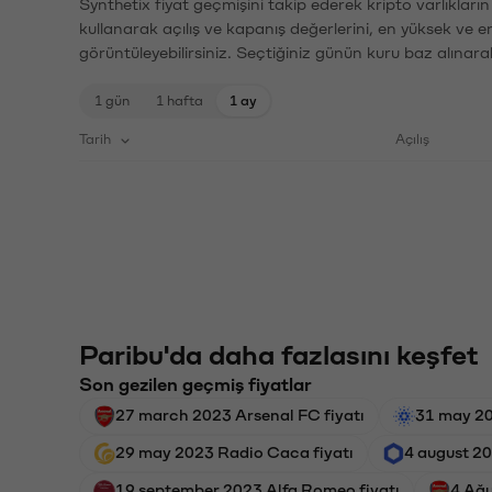
Synthetix fiyat geçmişini takip ederek kripto varlıkları
kullanarak açılış ve kapanış değerlerini, en yüksek ve e
görüntüleyebilirsiniz. Seçtiğiniz günün kuru baz alınarak
1 gün
1 hafta
1 ay
Tarih
Açılış
Paribu'da daha fazlasını keşfet
Son gezilen geçmiş fiyatlar
27 march 2023 Arsenal FC fiyatı
31 may 20
29 may 2023 Radio Caca fiyatı
4 august 20
19 september 2023 Alfa Romeo fiyatı
4 Ağu