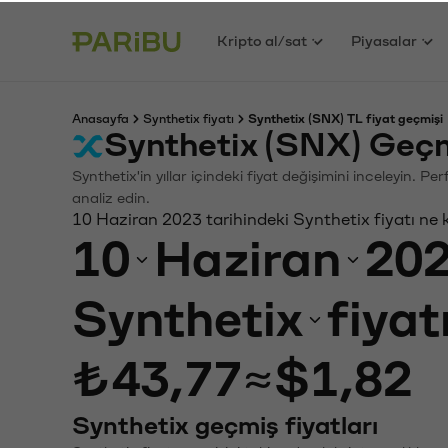
Kripto al/sat
Piyasalar
Anasayfa
Synthetix fiyatı
Synthetix (SNX) TL fiyat geçmişi
Synthetix (SNX) Geçm
Synthetix'in yıllar içindeki fiyat değişimini inceleyin. 
analiz edin.
10 Haziran 2023 tarihindeki Synthetix fiyatı ne
10
Haziran
20
Synthetix
fiyat
₺43,77
≈
$1,82
Synthetix geçmiş fiyatları