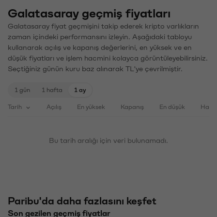
Galatasaray geçmiş fiyatları
Galatasaray fiyat geçmişini takip ederek kripto varlıkların
zaman içindeki performansını izleyin. Aşağıdaki tabloyu
kullanarak açılış ve kapanış değerlerini, en yüksek ve en
düşük fiyatları ve işlem hacmini kolayca görüntüleyebilirsiniz.
Seçtiğiniz günün kuru baz alınarak TL'ye çevrilmiştir.
1 gün
1 hafta
1 ay
Tarih
Açılış
En yüksek
Kapanış
En düşük
Haci
Bu tarih aralığı için veri bulunamadı.
Paribu'da daha fazlasını keşfet
Son gezilen geçmiş fiyatlar