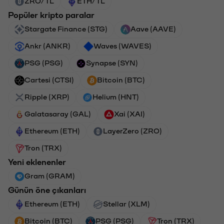
ZRO/TL
ETH/TL
Popüler kripto paralar
Stargate Finance (STG)
Aave (AAVE)
Ankr (ANKR)
Waves (WAVES)
PSG (PSG)
Synapse (SYN)
Cartesi (CTSI)
Bitcoin (BTC)
Ripple (XRP)
Helium (HNT)
Galatasaray (GAL)
Xai (XAI)
Ethereum (ETH)
LayerZero (ZRO)
Tron (TRX)
Yeni eklenenler
Gram (GRAM)
Günün öne çıkanları
Ethereum (ETH)
Stellar (XLM)
Bitcoin (BTC)
PSG (PSG)
Tron (TRX)