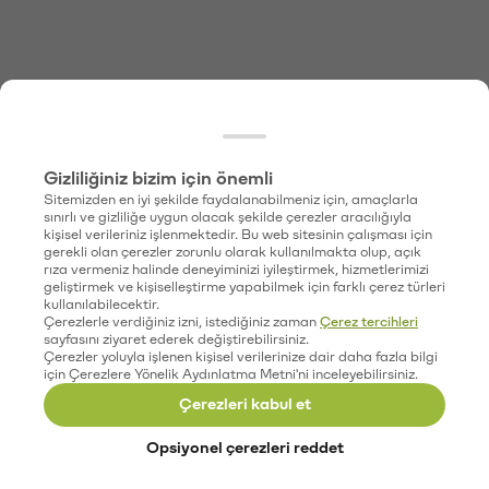
Gizliliğiniz bizim için önemli
Sitemizden en iyi şekilde faydalanabilmeniz için, amaçlarla
sınırlı ve gizliliğe uygun olacak şekilde çerezler aracılığıyla
kişisel verileriniz işlenmektedir. Bu web sitesinin çalışması için
gerekli olan çerezler zorunlu olarak kullanılmakta olup, açık
rıza vermeniz halinde deneyiminizi iyileştirmek, hizmetlerimizi
geliştirmek ve kişiselleştirme yapabilmek için farklı çerez türleri
kullanılabilecektir.
Çerezlerle verdiğiniz izni, istediğiniz zaman
Çerez tercihleri
sayfasını ziyaret ederek değiştirebilirsiniz.
Çerezler yoluyla işlenen kişisel verilerinize dair daha fazla bilgi
için Çerezlere Yönelik Aydınlatma Metni'ni inceleyebilirsiniz.
Çerezleri kabul et
Opsiyonel çerezleri reddet