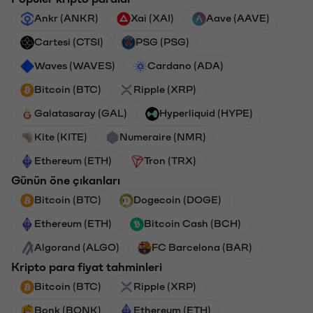
Ankr (ANKR)
Xai (XAI)
Aave (AAVE)
Cartesi (CTSI)
PSG (PSG)
Waves (WAVES)
Cardano (ADA)
Bitcoin (BTC)
Ripple (XRP)
Galatasaray (GAL)
Hyperliquid (HYPE)
Kite (KITE)
Numeraire (NMR)
Ethereum (ETH)
Tron (TRX)
Günün öne çıkanları
Bitcoin (BTC)
Dogecoin (DOGE)
Ethereum (ETH)
Bitcoin Cash (BCH)
Algorand (ALGO)
FC Barcelona (BAR)
Kripto para fiyat tahminleri
Bitcoin (BTC)
Ripple (XRP)
Bonk (BONK)
Ethereum (ETH)