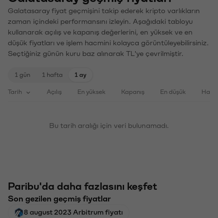
Galatasaray fiyat geçmişini takip ederek kripto varlıkların
zaman içindeki performansını izleyin. Aşağıdaki tabloyu
kullanarak açılış ve kapanış değerlerini, en yüksek ve en
düşük fiyatları ve işlem hacmini kolayca görüntüleyebilirsiniz.
Seçtiğiniz günün kuru baz alınarak TL'ye çevrilmiştir.
1 gün
1 hafta
1 ay
Tarih
Açılış
En yüksek
Kapanış
En düşük
Haci
Bu tarih aralığı için veri bulunamadı.
Paribu'da daha fazlasını keşfet
Son gezilen geçmiş fiyatlar
8 august 2023 Arbitrum fiyatı