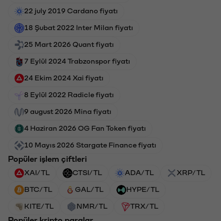
22 july 2019 Cardano fiyatı
18 Şubat 2022 Inter Milan fiyatı
25 Mart 2026 Quant fiyatı
7 Eylül 2024 Trabzonspor fiyatı
24 Ekim 2024 Xai fiyatı
8 Eylül 2022 Radicle fiyatı
9 august 2026 Mina fiyatı
4 Haziran 2026 OG Fan Token fiyatı
10 Mayıs 2026 Stargate Finance fiyatı
Popüler işlem çiftleri
XAI/TL
CTSI/TL
ADA/TL
XRP/TL
BTC/TL
GAL/TL
HYPE/TL
KITE/TL
NMR/TL
TRX/TL
Popüler kripto paralar