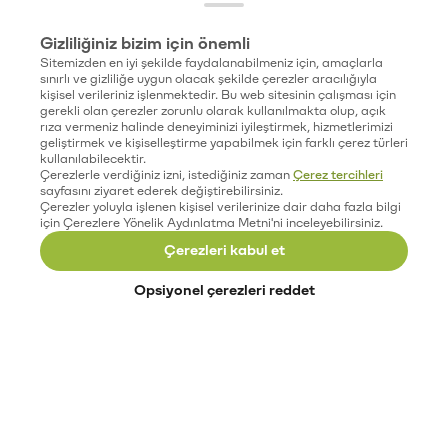
Gizliliğiniz bizim için önemli
Sitemizden en iyi şekilde faydalanabilmeniz için, amaçlarla
sınırlı ve gizliliğe uygun olacak şekilde çerezler aracılığıyla
kişisel verileriniz işlenmektedir. Bu web sitesinin çalışması için
gerekli olan çerezler zorunlu olarak kullanılmakta olup, açık
rıza vermeniz halinde deneyiminizi iyileştirmek, hizmetlerimizi
geliştirmek ve kişiselleştirme yapabilmek için farklı çerez türleri
kullanılabilecektir.
Çerezlerle verdiğiniz izni, istediğiniz zaman
Çerez tercihleri
sayfasını ziyaret ederek değiştirebilirsiniz.
Çerezler yoluyla işlenen kişisel verilerinize dair daha fazla bilgi
için Çerezlere Yönelik Aydınlatma Metni'ni inceleyebilirsiniz.
Çerezleri kabul et
Opsiyonel çerezleri reddet
Paribu’yu keşfet
Eğitimler