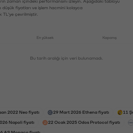
arın zaman içindeki performansını izleyin. Aşağıdaki tabloyu
n düşük fiyatları ve işlem hacmini kolayca
 TL'ye çevrilmiştir.
En yüksek
Kapanış
Bu tarih aralığı için veri bulunamadı.
san 2022 Neo fiyatı
29 Mart 2026 Ethena fiyatı
11 Ş
026 Napoli fiyatı
22 Ocak 2025 Odos Protocol fiyatı
26 AS Monaco fiyatı