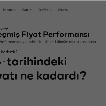
Hisse
Getiri
Keşfet
Destek
eçmişi
eçmiş Fiyat Performansı
n. Performansını ve tarihindeki önemli dönüm noktalarını daha
e kadardı?
3
tarihindeki
yatı ne kadardı?