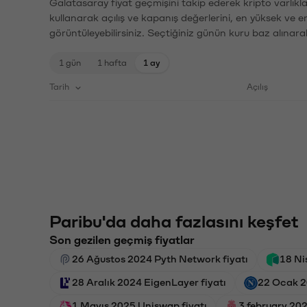
Galatasaray fiyat geçmişini takip ederek kripto varlıkl
kullanarak açılış ve kapanış değerlerini, en yüksek ve e
görüntüleyebilirsiniz. Seçtiğiniz günün kuru baz alınarak
1 gün
1 hafta
1 ay
Tarih
Açılış
Paribu'da daha fazlasını keşfet
Son gezilen geçmiş fiyatlar
26 Ağustos 2024 Pyth Network fiyatı
18 Ni
28 Aralık 2024 EigenLayer fiyatı
22 Ocak 2
1 Mayıs 2025 Uniswap fiyatı
3 february 20