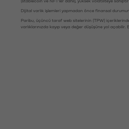
(stablecoin ve NFT'ler dahil), yüksek volatiliteye sahipti
Dijital varlık işlemleri yapmadan önce finansal durumu
Paribu, üçüncü taraf web sitelerinin (TPW) içeriklerin
varlıklarınızda kayıp veya değer düşüşüne yol açabilir. 