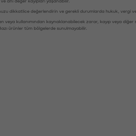
r ve ani değer kayıpları yaşanabilir.
nuzu dikkatlice değerlendirin ve gerekli durumlarda hukuk, vergi v
den veya kullanımından kaynaklanabilecek zarar, kayıp veya diğer 
Bazı ürünler tüm bölgelerde sunulmayabilir.