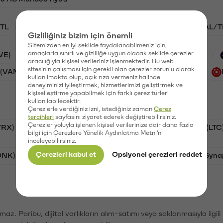
TL
ADA/TL
BTC/TL
VANRY/TL
GAL/T
Gizliliğiniz bizim için önemli
Sitemizden en iyi şekilde faydalanabilmeniz için,
amaçlarla sınırlı ve gizliliğe uygun olacak şekilde çerezler
VE)
Waves (WAVES)
PSG (PSG)
Xai (XAI)
aracılığıyla kişisel verileriniz işlenmektedir. Bu web
sitesinin çalışması için gerekli olan çerezler zorunlu olarak
 (VANRY)
Galatasaray (GAL)
Ethereum (ETH)
kullanılmakta olup, açık rıza vermeniz halinde
deneyiminizi iyileştirmek, hizmetlerimizi geliştirmek ve
kişiselleştirme yapabilmek için farklı çerez türleri
kullanılabilecektir.
Çerezlerle verdiğiniz izni, istediğiniz zaman
Çerez
tercihleri
sayfasını ziyaret ederek değiştirebilirsiniz.
Çerezler yoluyla işlenen kişisel verilerinize dair daha fazla
TRX)
Bitcoin (BTC)
Ripple (XRP)
Litecoin (LTC
bilgi için Çerezlere Yönelik Aydınlatma Metni'ni
inceleyebilirsiniz.
Çerezleri kabul et
Opsiyonel çerezleri reddet
ONK)
Ethereum (ETH)
Avalanche (AVAX)
Syna
şımaz. Paribu, dijital varlıkların alım-satımı veya saklanmasıyla ilgi