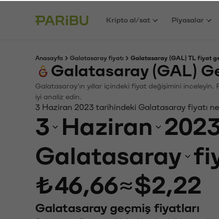
Kripto al/sat
Piyasalar
Anasayfa
Galatasaray fiyatı
Galatasaray (GAL) TL fiyat g
Galatasaray (GAL) G
Galatasaray'ın yıllar içindeki fiyat değişimini inceleyi
iyi analiz edin.
3 Haziran 2023 tarihindeki Galatasaray fiyatı n
3
Haziran
202
Galatasaray
fi
₺46,66
≈
$2,22
Galatasaray geçmiş fiyatları