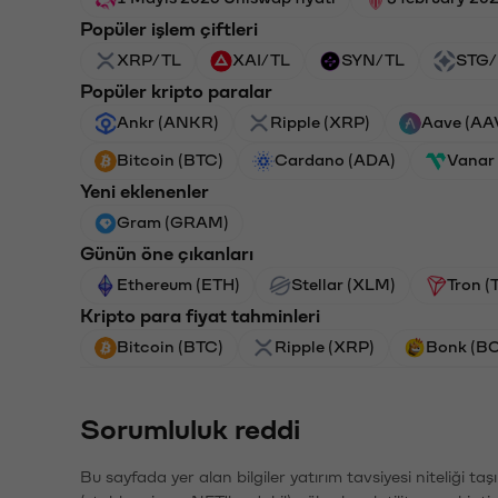
Popüler işlem çiftleri
XRP/TL
XAI/TL
SYN/TL
STG/
Popüler kripto paralar
Ankr (ANKR)
Ripple (XRP)
Aave (AA
Bitcoin (BTC)
Cardano (ADA)
Vanar
Yeni eklenenler
Gram (GRAM)
Günün öne çıkanları
Ethereum (ETH)
Stellar (XLM)
Tron (
Kripto para fiyat tahminleri
Bitcoin (BTC)
Ripple (XRP)
Bonk (B
Sorumluluk reddi
Bu sayfada yer alan bilgiler yatırım tavsiyesi niteliği ta