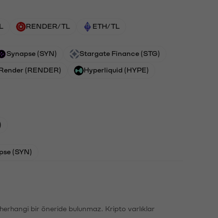
L
RENDER/TL
ETH/TL
Synapse (SYN)
Stargate Finance (STG)
Render (RENDER)
Hyperliquid (HYPE)
)
pse (SYN)
li herhangi bir öneride bulunmaz. Kripto varlıklar