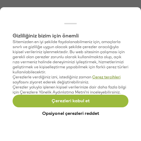
Gizliliğiniz bizim için önemli
Sitemizden en iyi şekilde faydalanabilmeniz için, amaçlarla
sınırlı ve gizliliğe uygun olacak şekilde çerezler aracılığıyla
kişisel verileriniz işlenmektedir. Bu web sitesinin çalışması için
gerekli olan çerezler zorunlu olarak kullanılmakta olup, açık
rıza vermeniz halinde deneyiminizi iyileştirmek, hizmetlerimizi
geliştirmek ve kişiselleştirme yapabilmek için farklı çerez türleri
kullanılabilecektir.
Çerezlerle verdiğiniz izni, istediğiniz zaman
Çerez tercihleri
sayfasını ziyaret ederek değiştirebilirsiniz.
Çerezler yoluyla işlenen kişisel verilerinize dair daha fazla bilgi
için Çerezlere Yönelik Aydınlatma Metni'ni inceleyebilirsiniz.
Çerezleri kabul et
Opsiyonel çerezleri reddet