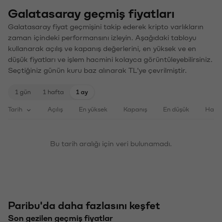
Galatasaray geçmiş fiyatları
Galatasaray fiyat geçmişini takip ederek kripto varlıkların
zaman içindeki performansını izleyin. Aşağıdaki tabloyu
kullanarak açılış ve kapanış değerlerini, en yüksek ve en
düşük fiyatları ve işlem hacmini kolayca görüntüleyebilirsiniz.
Seçtiğiniz günün kuru baz alınarak TL'ye çevrilmiştir.
1 gün
1 hafta
1 ay
Tarih
Açılış
En yüksek
Kapanış
En düşük
Haci
Bu tarih aralığı için veri bulunamadı.
Paribu'da daha fazlasını keşfet
Son gezilen geçmiş fiyatlar