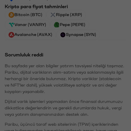
Kripto para fiyat tahminleri
Bitcoin (BTC)
Ripple (XRP)
Vanar (VANRY)
Pepe (PEPE)
Avalanche (AVAX)
Synapse (SYN)
Sorumluluk reddi
Bu sayfada yer alan bilgiler yatırım tavsiyesi niteliği taşımaz.
Paribu, dijital varlıkların alım-satımı veya saklanmasıyla ilgili
herhangi bir öneride bulunmaz. Kripto varlıklar (stablecoin
ve NFT'ler dahil), yüksek volatiliteye sahiptir ve ani değer
kayıpları yaşanabilir.
Dijital varlık işlemleri yapmadan önce finansal durumunuzu
dikkatlice değerlendirin ve gerekli durumlarda hukuk, vergi
veya yatırım danışmanınızdan destek alın.
Paribu, üçüncü taraf web sitelerinin (TPW) içeriklerinden
veya kullanımından kaynaklanabilecek zarar, kayıp veya