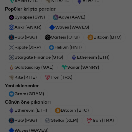
VANRY/TL
KITE/TL
ETH/TL
Popüler kripto paralar
Synapse (SYN)
Aave (AAVE)
Ankr (ANKR)
Waves (WAVES)
PSG (PSG)
Cartesi (CTSI)
Bitcoin (BTC)
Ripple (XRP)
Helium (HNT)
Stargate Finance (STG)
Ethereum (ETH)
Galatasaray (GAL)
Vanar (VANRY)
Kite (KITE)
Tron (TRX)
Yeni eklenenler
Gram (GRAM)
Günün öne çıkanları
Ethereum (ETH)
Bitcoin (BTC)
PSG (PSG)
Stellar (XLM)
Tron (TRX)
Waves (WAVES)