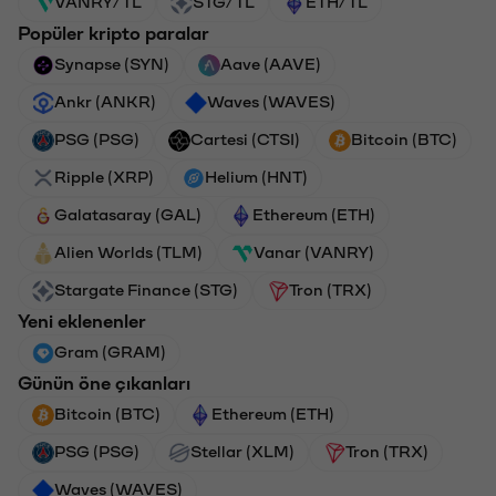
VANRY/TL
STG/TL
ETH/TL
Popüler kripto paralar
Synapse (SYN)
Aave (AAVE)
Ankr (ANKR)
Waves (WAVES)
PSG (PSG)
Cartesi (CTSI)
Bitcoin (BTC)
Ripple (XRP)
Helium (HNT)
Galatasaray (GAL)
Ethereum (ETH)
Alien Worlds (TLM)
Vanar (VANRY)
Stargate Finance (STG)
Tron (TRX)
Yeni eklenenler
Gram (GRAM)
Günün öne çıkanları
Bitcoin (BTC)
Ethereum (ETH)
PSG (PSG)
Stellar (XLM)
Tron (TRX)
Waves (WAVES)