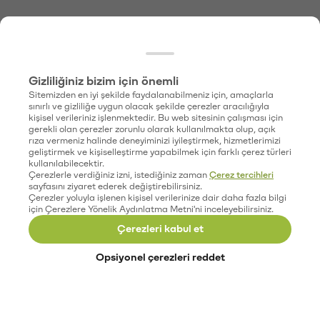
Gizliliğiniz bizim için önemli
Sitemizden en iyi şekilde faydalanabilmeniz için, amaçlarla
sınırlı ve gizliliğe uygun olacak şekilde çerezler aracılığıyla
kişisel verileriniz işlenmektedir. Bu web sitesinin çalışması için
gerekli olan çerezler zorunlu olarak kullanılmakta olup, açık
rıza vermeniz halinde deneyiminizi iyileştirmek, hizmetlerimizi
geliştirmek ve kişiselleştirme yapabilmek için farklı çerez türleri
kullanılabilecektir.
Çerezlerle verdiğiniz izni, istediğiniz zaman
Çerez tercihleri
sayfasını ziyaret ederek değiştirebilirsiniz.
Çerezler yoluyla işlenen kişisel verilerinize dair daha fazla bilgi
için Çerezlere Yönelik Aydınlatma Metni'ni inceleyebilirsiniz.
Çerezleri kabul et
Opsiyonel çerezleri reddet