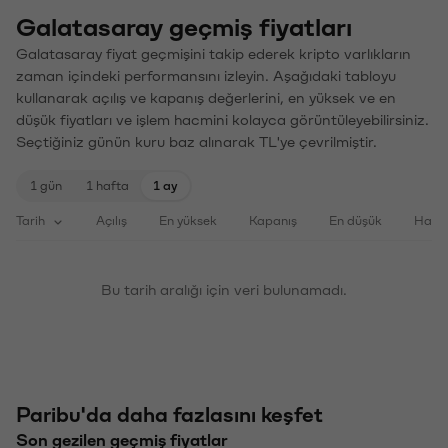
Galatasaray geçmiş fiyatları
Galatasaray fiyat geçmişini takip ederek kripto varlıkların
zaman içindeki performansını izleyin. Aşağıdaki tabloyu
kullanarak açılış ve kapanış değerlerini, en yüksek ve en
düşük fiyatları ve işlem hacmini kolayca görüntüleyebilirsiniz.
Seçtiğiniz günün kuru baz alınarak TL'ye çevrilmiştir.
1 gün
1 hafta
1 ay
Tarih
Açılış
En yüksek
Kapanış
En düşük
Haci
Bu tarih aralığı için veri bulunamadı.
Paribu'da daha fazlasını keşfet
Son gezilen geçmiş fiyatlar