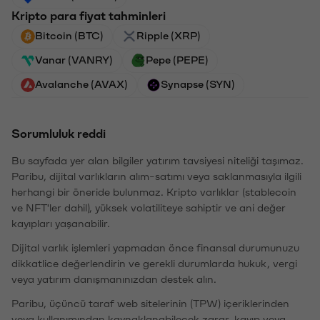
Kripto para fiyat tahminleri
Bitcoin (BTC)
Ripple (XRP)
Vanar (VANRY)
Pepe (PEPE)
Avalanche (AVAX)
Synapse (SYN)
Sorumluluk reddi
Bu sayfada yer alan bilgiler yatırım tavsiyesi niteliği taşımaz.
Paribu, dijital varlıkların alım-satımı veya saklanmasıyla ilgili
herhangi bir öneride bulunmaz. Kripto varlıklar (stablecoin
ve NFT'ler dahil), yüksek volatiliteye sahiptir ve ani değer
kayıpları yaşanabilir.
Dijital varlık işlemleri yapmadan önce finansal durumunuzu
dikkatlice değerlendirin ve gerekli durumlarda hukuk, vergi
veya yatırım danışmanınızdan destek alın.
Paribu, üçüncü taraf web sitelerinin (TPW) içeriklerinden
veya kullanımından kaynaklanabilecek zarar, kayıp veya