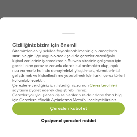
Gizliliğiniz bizim için önemli
Sitemizden en iyi şekilde faydalanabilmeniz için, amaçlarla
sınırlı ve gizliliğe uygun olacak şekilde çerezler aracılığıyla
kişisel verileriniz işlenmektedir. Bu web sitesinin çalışması için
gerekli olan çerezler zorunlu olarak kullanılmakta olup, açık
rıza vermeniz halinde deneyiminizi iyileştirmek, hizmetlerimizi
geliştirmek ve kişiselleştirme yapabilmek için farklı çerez türleri
kullanılabilecektir.
Çerezlerle verdiğiniz izni, istediğiniz zaman
Çerez tercihleri
sayfasını ziyaret ederek değiştirebilirsiniz.
Çerezler yoluyla işlenen kişisel verilerinize dair daha fazla bilgi
için Çerezlere Yönelik Aydınlatma Metni'ni inceleyebilirsiniz.
Çerezleri kabul et
Opsiyonel çerezleri reddet