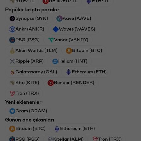
KITE/TL
RENDER/TL
ETH/TL
Popüler kripto paralar
Synapse (SYN)
Aave (AAVE)
Ankr (ANKR)
Waves (WAVES)
PSG (PSG)
Vanar (VANRY)
Alien Worlds (TLM)
Bitcoin (BTC)
Ripple (XRP)
Helium (HNT)
Galatasaray (GAL)
Ethereum (ETH)
Kite (KITE)
Render (RENDER)
Tron (TRX)
Yeni eklenenler
Gram (GRAM)
Günün öne çıkanları
Bitcoin (BTC)
Ethereum (ETH)
PSG (PSG)
Stellar (XLM)
Tron (TRX)