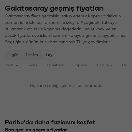
Galatasaray geçmiş fiyatları
Galatasaray fiyat geçmişini takip ederek kripto varlıkların
zaman içindeki performansını izleyin. Aşağıdaki tabloyu
kullanarak açılış ve kapanış değerlerini, en yüksek ve en
düşük fiyatları ve işlem hacmini kolayca görüntüleyebilirsiniz.
Seçtiğiniz günün kuru baz alınarak TL'ye çevrilmiştir.
1 gün
1 hafta
1 ay
Tarih
Açılış
En yüksek
Kapanış
En düşük
Haci
Bu tarih aralığı için veri bulunamadı.
Paribu'da daha fazlasını keşfet
Son gezilen geçmiş fiyatlar