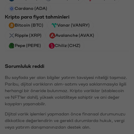
Cardano (ADA)
Kripto para fiyat tahminleri
Bitcoin (BTC)
Vanar (VANRY)
Ripple (XRP)
Avalanche (AVAX)
Pepe (PEPE)
Chiliz (CHZ)
Sorumluluk reddi
Bu sayfada yer alan bilgiler yatırım tavsiyesi niteliği taşımaz.
Paribu, dijital varlıkların alım-satımı veya saklanmasıyla ilgili
herhangi bir öneride bulunmaz. Kripto varlıklar (stablecoin
ve NFT'ler dahil), yüksek volatiliteye sahiptir ve ani değer
kayıpları yaşanabilir.
Dijital varlık işlemleri yapmadan önce finansal durumunuzu
dikkatlice değerlendirin ve gerekli durumlarda hukuk, vergi
veya yatırım danışmanınızdan destek alın.