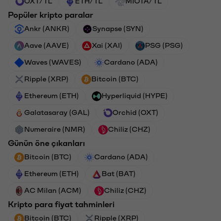
OXT/TL
ETH/TL
MIOTA/TL
Popüler kripto paralar
Ankr (ANKR)
Synapse (SYN)
Aave (AAVE)
Xai (XAI)
PSG (PSG)
Waves (WAVES)
Cardano (ADA)
Ripple (XRP)
Bitcoin (BTC)
Ethereum (ETH)
Hyperliquid (HYPE)
Galatasaray (GAL)
Orchid (OXT)
Numeraire (NMR)
Chiliz (CHZ)
Günün öne çıkanları
Bitcoin (BTC)
Cardano (ADA)
Ethereum (ETH)
Bat (BAT)
AC Milan (ACM)
Chiliz (CHZ)
Kripto para fiyat tahminleri
Bitcoin (BTC)
Ripple (XRP)