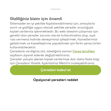
Gizliliğiniz bizim için önemli
Sitemizden en iyi şekilde faydalanabilmeniz için, amaçlarla
sınırlı ve gizliliğe uygun olacak şekilde çerezler aracılığıyla
kişisel verileriniz işlenmektedir. Bu web sitesinin çalışması için
gerekli olan çerezler zorunlu olarak kullanılmakta olup, açık
rıza vermeniz halinde deneyiminizi iyileştirmek, hizmetlerimizi
geliştirmek ve kişiselleştirme yapabilmek için farklı çerez türleri
kullanılabilecektir.
Çerezlerle verdiğiniz izni, istediğiniz zaman
Çerez tercihleri
sayfasını ziyaret ederek değiştirebilirsiniz.
Çerezler yoluyla işlenen kişisel verilerinize dair daha fazla bilgi
için Çerezlere Yönelik Aydınlatma Metni'ni inceleyebilirsiniz.
Çerezleri kabul et
Opsiyonel çerezleri reddet