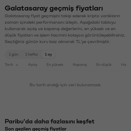
Galatasaray geçmiş fiyatları
Galatasaray fiyat geçmişini takip ederek kripto varlıkların
zaman içindeki performansını izleyin. Aşağıdaki tabloyu
kullanarak açılış ve kapanış değerlerini, en yüksek ve en
düşük fiyatları ve işlem hacmini kolayca görüntüleyebilirsiniz.
Seçtiğiniz günün kuru baz alınarak TL'ye çevrilmiştir.
1 gün
1 hafta
1 ay
Tarih
Açılış
En yüksek
Kapanış
En düşük
Haci
Bu tarih aralığı için veri bulunamadı.
Paribu'da daha fazlasını keşfet
Son gezilen geçmiş fiyatlar