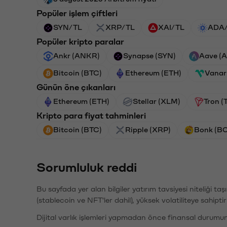
Popüler işlem çiftleri
SYN/TL
XRP/TL
XAI/TL
ADA
Popüler kripto paralar
Ankr (ANKR)
Synapse (SYN)
Aave (
Bitcoin (BTC)
Ethereum (ETH)
Vanar
Günün öne çıkanları
Ethereum (ETH)
Stellar (XLM)
Tron (
Kripto para fiyat tahminleri
Bitcoin (BTC)
Ripple (XRP)
Bonk (B
Sorumluluk reddi
Bu sayfada yer alan bilgiler yatırım tavsiyesi niteliği ta
(stablecoin ve NFT'ler dahil), yüksek volatiliteye sahipti
Dijital varlık işlemleri yapmadan önce finansal durumu