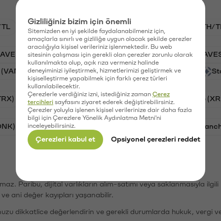
Gizliliğiniz bizim için önemli
/TL
BTC/TL
VANRY/TL
GAL/TL
ETH/T
Sitemizden en iyi şekilde faydalanabilmeniz için,
amaçlarla sınırlı ve gizliliğe uygun olacak şekilde çerezler
aracılığıyla kişisel verileriniz işlenmektedir. Bu web
AAVE)
Ripple (XRP)
PSG (PSG)
Waves (WAVE
sitesinin çalışması için gerekli olan çerezler zorunlu olarak
kullanılmakta olup, açık rıza vermeniz halinde
 (VANRY)
deneyiminizi iyileştirmek, hizmetlerimizi geliştirmek ve
Galatasaray (GAL)
Orchid (OXT)
St
kişiselleştirme yapabilmek için farklı çerez türleri
kullanılabilecektir.
Çerezlerle verdiğiniz izni, istediğiniz zaman
Çerez
TRX)
Cardano (ADA)
Bitcoin (BTC)
Ripple (XR
tercihleri
sayfasını ziyaret ederek değiştirebilirsiniz.
Çerezler yoluyla işlenen kişisel verilerinize dair daha fazla
bilgi için Çerezlere Yönelik Aydınlatma Metni'ni
ONK)
inceleyebilirsiniz.
Ethereum (ETH)
Synapse (SYN)
Avalanc
Çerezleri kabul et
Opsiyonel çerezleri reddet
şımaz. Paribu, dijital varlıkların alım-satımı veya saklanmasıyla ilgi
r ve ani değer kayıpları yaşanabilir.
nuzu dikkatlice değerlendirin ve gerekli durumlarda hukuk, vergi v