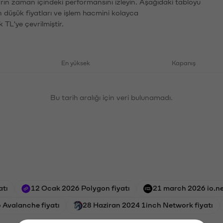
arın zaman içindeki performansını izleyin. Aşağıdaki tabloyu
n düşük fiyatları ve işlem hacmini kolayca
 TL'ye çevrilmiştir.
En yüksek
Kapanış
Bu tarih aralığı için veri bulunamadı.
atı
12 Ocak 2026 Polygon fiyatı
21 march 2026 io.net
 Avalanche fiyatı
28 Haziran 2024 1inch Network fiyatı