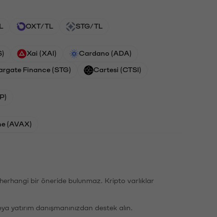
L
OXT/TL
STG/TL
S)
Xai (XAI)
Cardano (ADA)
argate Finance (STG)
Cartesi (CTSI)
P)
he (AVAX)
li herhangi bir öneride bulunmaz. Kripto varlıklar
eya yatırım danışmanınızdan destek alın.