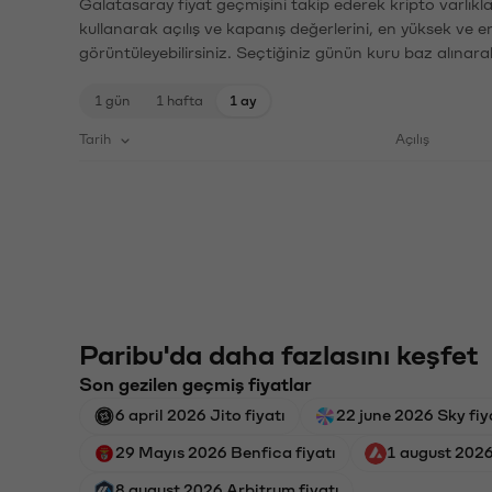
Galatasaray fiyat geçmişini takip ederek kripto varlıkl
kullanarak açılış ve kapanış değerlerini, en yüksek ve e
görüntüleyebilirsiniz. Seçtiğiniz günün kuru baz alınarak
1 gün
1 hafta
1 ay
Tarih
Açılış
Paribu'da daha fazlasını keşfet
Son gezilen geçmiş fiyatlar
6 april 2026 Jito fiyatı
22 june 2026 Sky fiy
29 Mayıs 2026 Benfica fiyatı
1 august 2026
8 august 2026 Arbitrum fiyatı