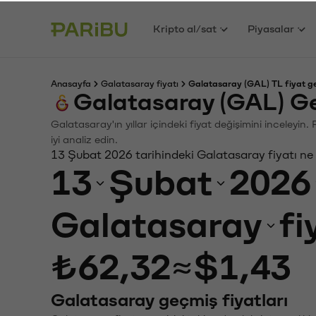
Kripto al/sat
Piyasalar
Anasayfa
Galatasaray fiyatı
Galatasaray (GAL) TL fiyat g
Galatasaray (GAL) G
Galatasaray'ın yıllar içindeki fiyat değişimini inceleyi
iyi analiz edin.
13 Şubat 2026 tarihindeki Galatasaray fiyatı ne
13
Şubat
2026
Galatasaray
fi
₺62,32
≈
$1,43
Galatasaray geçmiş fiyatları