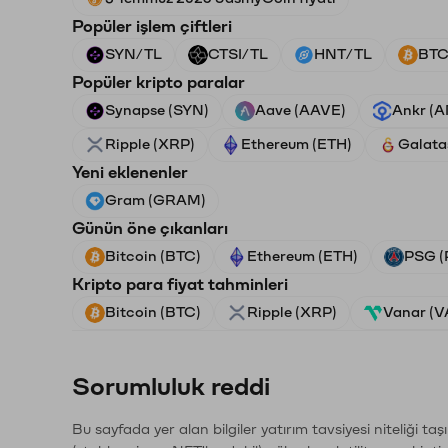
Popüler işlem çiftleri
SYN/TL
CTSI/TL
HNT/TL
BTC
Popüler kripto paralar
Synapse (SYN)
Aave (AAVE)
Ankr (
Ripple (XRP)
Ethereum (ETH)
Galata
Yeni eklenenler
Gram (GRAM)
Günün öne çıkanları
Bitcoin (BTC)
Ethereum (ETH)
PSG (
Kripto para fiyat tahminleri
Bitcoin (BTC)
Ripple (XRP)
Vanar (
Sorumluluk reddi
Bu sayfada yer alan bilgiler yatırım tavsiyesi niteliği ta