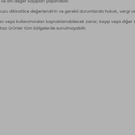
r ve ani değer kayıpları yaşanabilir.
nuzu dikkatlice değerlendirin ve gerekli durumlarda hukuk, vergi v
den veya kullanımından kaynaklanabilecek zarar, kayıp veya diğer 
Bazı ürünler tüm bölgelerde sunulmayabilir.