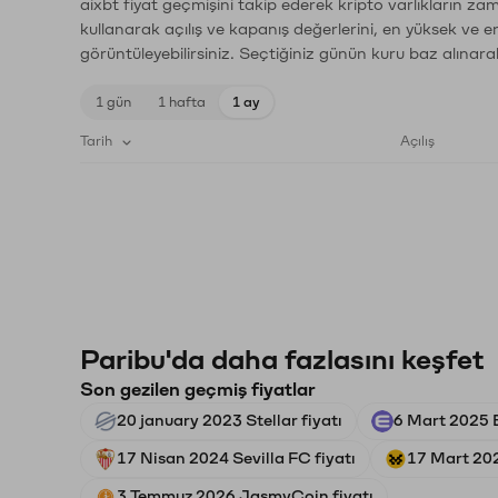
aixbt fiyat geçmişini takip ederek kripto varlıkların za
kullanarak açılış ve kapanış değerlerini, en yüksek ve e
görüntüleyebilirsiniz. Seçtiğiniz günün kuru baz alınarak
1 gün
1 hafta
1 ay
Tarih
Açılış
Paribu'da daha fazlasını keşfet
Son gezilen geçmiş fiyatlar
20 january 2023 Stellar fiyatı
6 Mart 2025 E
17 Nisan 2024 Sevilla FC fiyatı
17 Mart 20
3 Temmuz 2026 JasmyCoin fiyatı