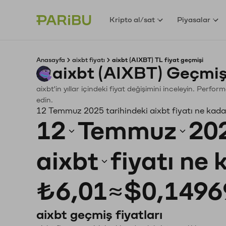
Kripto al/sat
Piyasalar
Anasayfa
aixbt fiyatı
aixbt (AIXBT) TL fiyat geçmişi
aixbt (AIXBT) Geçmiş
aixbt'in yıllar içindeki fiyat değişimini inceleyin. Perf
edin.
12 Temmuz 2025 tarihindeki aixbt fiyatı ne kada
12
Temmuz
20
aixbt
fiyatı ne
₺6,01
≈
$0,1496
aixbt geçmiş fiyatları