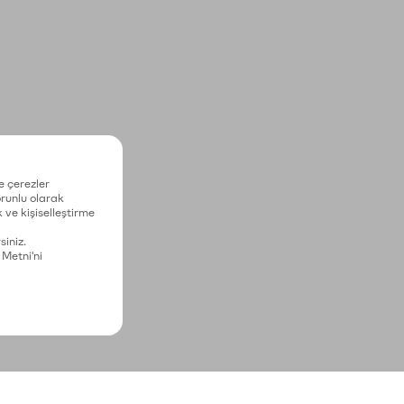
e çerezler
zorunlu olarak
 ve kişiselleştirme
siniz.
 Metni'ni