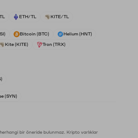
TL
ETH/TL
KITE/TL
SI)
Bitcoin (BTC)
Helium (HNT)
Kite (KITE)
Tron (TRX)
)
e (SYN)
li herhangi bir öneride bulunmaz. Kripto varlıklar