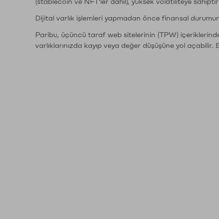
(stablecoin ve NFT'ler dahil), yüksek volatiliteye sahipti
Dijital varlık işlemleri yapmadan önce finansal durumu
Paribu, üçüncü taraf web sitelerinin (TPW) içeriklerin
varlıklarınızda kayıp veya değer düşüşüne yol açabilir. 