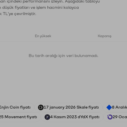
man içindeki performansını izleyin. Aşağıdaki tabloyu
n düşük fiyatları ve işlem hacmini kolayca
 TL'ye çevrilmiştir.
En yüksek
Kapanış
Bu tarih aralığı için veri bulunamadı.
njin Coin fiyatı
17 january 2026 Skale fiyatı
8 Aralı
25 Movement fiyatı
4 Kasım 2023 dYdX fiyatı
29 Oca