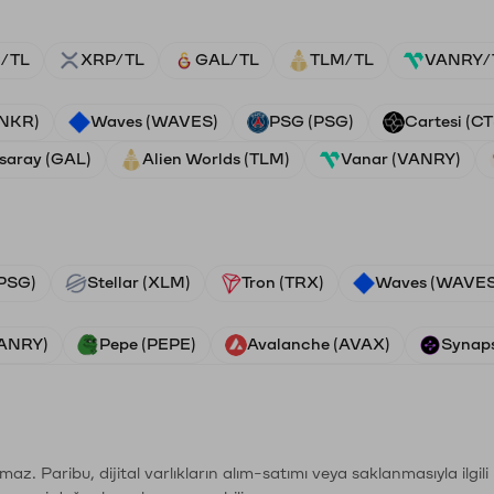
/TL
XRP/TL
GAL/TL
TLM/TL
VANRY/
ANKR)
Waves (WAVES)
PSG (PSG)
Cartesi (CT
saray (GAL)
Alien Worlds (TLM)
Vanar (VANRY)
PSG)
Stellar (XLM)
Tron (TRX)
Waves (WAVES
VANRY)
Pepe (PEPE)
Avalanche (AVAX)
Synaps
şımaz. Paribu, dijital varlıkların alım-satımı veya saklanmasıyla ilgi