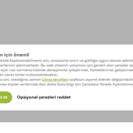
im için önemli
kilde faydalanabilmeniz için, amaçlarla sınırlı ve gizliliğe uygun olacak şekild
 verileriniz işlenmektedir. Bu web sitesinin çalışması için gerekli olan çerezler 
açık rıza vermeniz halinde deneyiminizi iyileştirmek, hizmetlerimizi geliştirmek
lı çerez türleri kullanılabilecektir.
iz izni, istediğiniz zaman
Çerez tercihleri
sayfasını ziyaret ederek değiştirebilir
enen kişisel verilerinize dair daha fazla bilgi için Çerezlere Yönelik Aydınlatma
l et
Opsiyonel çerezleri reddet