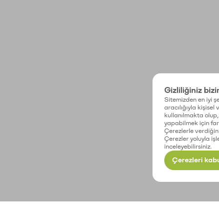
Gizliliğiniz biz
Sitemizden en iyi şe
aracılığıyla kişisel
kullanılmakta olup, 
yapabilmek için fark
Çerezlerle verdiğin
Çerezler yoluyla işl
inceleyebilirsiniz.
Çerezleri kabu