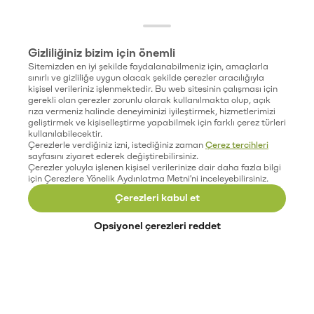
Gizliliğiniz bizim için önemli
Sitemizden en iyi şekilde faydalanabilmeniz için, amaçlarla
sınırlı ve gizliliğe uygun olacak şekilde çerezler aracılığıyla
kişisel verileriniz işlenmektedir. Bu web sitesinin çalışması için
gerekli olan çerezler zorunlu olarak kullanılmakta olup, açık
rıza vermeniz halinde deneyiminizi iyileştirmek, hizmetlerimizi
geliştirmek ve kişiselleştirme yapabilmek için farklı çerez türleri
kullanılabilecektir.
Çerezlerle verdiğiniz izni, istediğiniz zaman
Çerez tercihleri
sayfasını ziyaret ederek değiştirebilirsiniz.
Çerezler yoluyla işlenen kişisel verilerinize dair daha fazla bilgi
için Çerezlere Yönelik Aydınlatma Metni'ni inceleyebilirsiniz.
Çerezleri kabul et
Opsiyonel çerezleri reddet