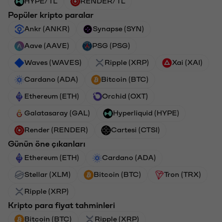
HYPE/TL
RENDER/TL
Popüler kripto paralar
Ankr (ANKR)
Synapse (SYN)
Aave (AAVE)
PSG (PSG)
Waves (WAVES)
Ripple (XRP)
Xai (XAI)
Cardano (ADA)
Bitcoin (BTC)
Ethereum (ETH)
Orchid (OXT)
Galatasaray (GAL)
Hyperliquid (HYPE)
Render (RENDER)
Cartesi (CTSI)
Günün öne çıkanları
Ethereum (ETH)
Cardano (ADA)
Stellar (XLM)
Bitcoin (BTC)
Tron (TRX)
Ripple (XRP)
Kripto para fiyat tahminleri
Bitcoin (BTC)
Ripple (XRP)