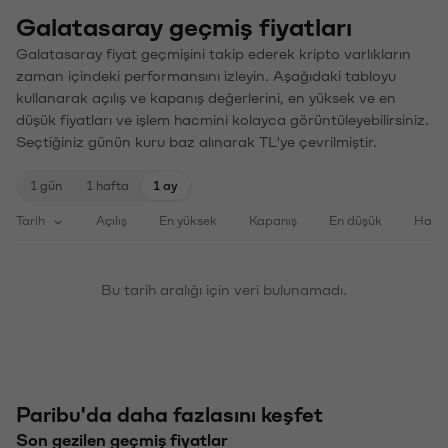
Galatasaray geçmiş fiyatları
Galatasaray fiyat geçmişini takip ederek kripto varlıkların
zaman içindeki performansını izleyin. Aşağıdaki tabloyu
kullanarak açılış ve kapanış değerlerini, en yüksek ve en
düşük fiyatları ve işlem hacmini kolayca görüntüleyebilirsiniz.
Seçtiğiniz günün kuru baz alınarak TL'ye çevrilmiştir.
1 gün
1 hafta
1 ay
Tarih
Açılış
En yüksek
Kapanış
En düşük
Haci
Bu tarih aralığı için veri bulunamadı.
Paribu'da daha fazlasını keşfet
Son gezilen geçmiş fiyatlar