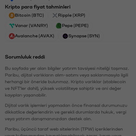
Kripto para fiyat tahminleri
Bitcoin (BTC)
Ripple (XRP)
Vanar (VANRY)
Pepe (PEPE)
Avalanche (AVAX)
Synapse (SYN)
Sorumluluk reddi
Bu sayfada yer alan bilgiler yatırım tavsiyesi niteliği taşımaz.
Paribu, dijital varlıkların alım-satımı veya saklanmasıyla ilgili
herhangi bir öneride bulunmaz. Kripto varlıklar (stablecoin
ve NFT'ler dahil), yüksek volatiliteye sahiptir ve ani değer
kayıpları yaşanabilir.
Dijital varlık işlemleri yapmadan önce finansal durumunuzu
dikkatlice değerlendirin ve gerekli durumlarda hukuk, vergi
veya yatırım danışmanınızdan destek alın.
Paribu, üçüncü taraf web sitelerinin (TPW) içeriklerinden
veya kullanımından kaynaklanabilecek zarar, kayıp veya