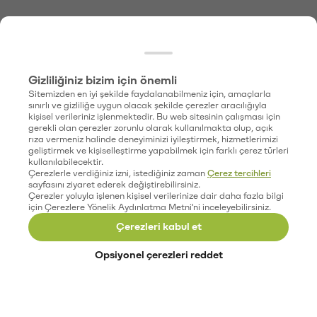
Gizliliğiniz bizim için önemli
Sitemizden en iyi şekilde faydalanabilmeniz için, amaçlarla
sınırlı ve gizliliğe uygun olacak şekilde çerezler aracılığıyla
kişisel verileriniz işlenmektedir. Bu web sitesinin çalışması için
gerekli olan çerezler zorunlu olarak kullanılmakta olup, açık
rıza vermeniz halinde deneyiminizi iyileştirmek, hizmetlerimizi
geliştirmek ve kişiselleştirme yapabilmek için farklı çerez türleri
kullanılabilecektir.
Çerezlerle verdiğiniz izni, istediğiniz zaman
Çerez tercihleri
sayfasını ziyaret ederek değiştirebilirsiniz.
Çerezler yoluyla işlenen kişisel verilerinize dair daha fazla bilgi
için Çerezlere Yönelik Aydınlatma Metni'ni inceleyebilirsiniz.
Çerezleri kabul et
Opsiyonel çerezleri reddet