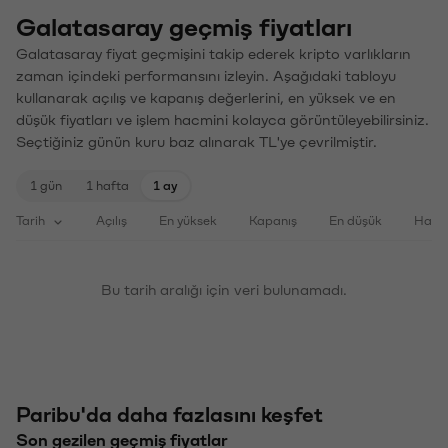
Galatasaray geçmiş fiyatları
Galatasaray fiyat geçmişini takip ederek kripto varlıkların
zaman içindeki performansını izleyin. Aşağıdaki tabloyu
kullanarak açılış ve kapanış değerlerini, en yüksek ve en
düşük fiyatları ve işlem hacmini kolayca görüntüleyebilirsiniz.
Seçtiğiniz günün kuru baz alınarak TL'ye çevrilmiştir.
1 gün
1 hafta
1 ay
Tarih
Açılış
En yüksek
Kapanış
En düşük
Haci
Bu tarih aralığı için veri bulunamadı.
Paribu'da daha fazlasını keşfet
Son gezilen geçmiş fiyatlar