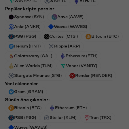
VANRY/TL
STG/TL
ETH/TL
Popüler kripto paralar
Synapse (SYN)
Aave (AAVE)
Ankr (ANKR)
Waves (WAVES)
PSG (PSG)
Cartesi (CTSI)
Bitcoin (BTC)
Helium (HNT)
Ripple (XRP)
Galatasaray (GAL)
Ethereum (ETH)
Alien Worlds (TLM)
Vanar (VANRY)
Stargate Finance (STG)
Render (RENDER)
Yeni eklenenler
Gram (GRAM)
Günün öne çıkanları
Bitcoin (BTC)
Ethereum (ETH)
PSG (PSG)
Stellar (XLM)
Tron (TRX)
Waves (WAVES)