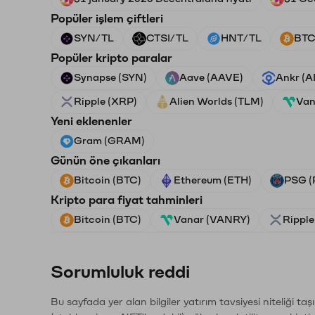
Popüler işlem çiftleri
SYN/TL
CTSI/TL
HNT/TL
BTC
Popüler kripto paralar
Synapse (SYN)
Aave (AAVE)
Ankr (
Ripple (XRP)
Alien Worlds (TLM)
Van
Yeni eklenenler
Gram (GRAM)
Günün öne çıkanları
Bitcoin (BTC)
Ethereum (ETH)
PSG (
Kripto para fiyat tahminleri
Bitcoin (BTC)
Vanar (VANRY)
Ripple
Sorumluluk reddi
Bu sayfada yer alan bilgiler yatırım tavsiyesi niteliği ta