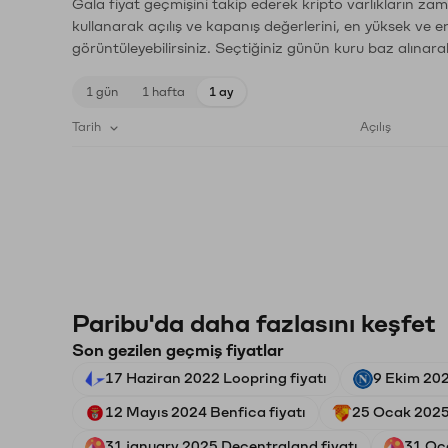
Gala fiyat geçmişini takip ederek kripto varlıkların za
kullanarak açılış ve kapanış değerlerini, en yüksek ve e
görüntüleyebilirsiniz. Seçtiğiniz günün kuru baz alınarak
1 gün
1 hafta
1 ay
Tarih
Açılış
Paribu'da daha fazlasını keşfet
Son gezilen geçmiş fiyatlar
17 Haziran 2022 Loopring fiyatı
9 Ekim 202
12 Mayıs 2024 Benfica fiyatı
25 Ocak 2025
31 january 2025 Decentraland fiyatı
31 Oc