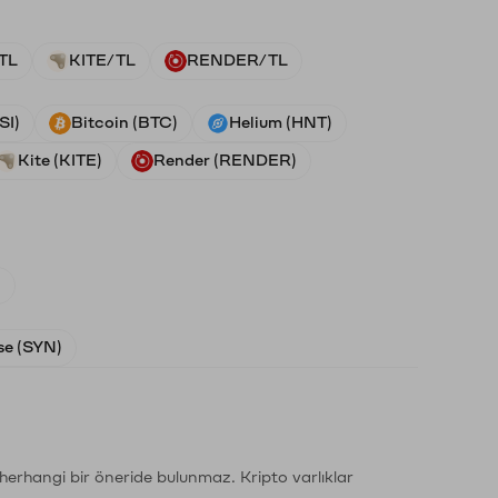
TL
KITE/TL
RENDER/TL
SI)
Bitcoin (BTC)
Helium (HNT)
Kite (KITE)
Render (RENDER)
)
e (SYN)
li herhangi bir öneride bulunmaz. Kripto varlıklar