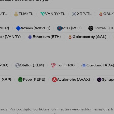
/TL
TLM/TL
VANRY/TL
XRP/TL
GAL/
ANKR)
Waves (WAVES)
PSG (PSG)
Cartesi (CT
ar (VANRY)
Ethereum (ETH)
Galatasaray (GAL)
PSG)
Stellar (XLM)
Tron (TRX)
Cardano (ADA
 (XRP)
Pepe (PEPE)
Avalanche (AVAX)
Synaps
şımaz. Paribu, dijital varlıkların alım-satımı veya saklanmasıyla ilgi