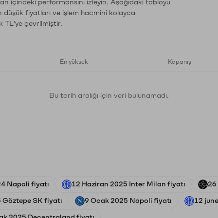
man içindeki performansını izleyin. Aşağıdaki tabloyu
n düşük fiyatları ve işlem hacmini kolayca
 TL'ye çevrilmiştir.
En yüksek
Kapanış
Bu tarih aralığı için veri bulunamadı.
4 Napoli fiyatı
12 Haziran 2025 Inter Milan fiyatı
26
 Göztepe SK fiyatı
9 Ocak 2025 Napoli fiyatı
12 june
ak 2025 Decentraland fiyatı