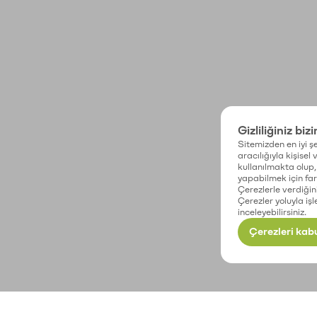
Gizliliğiniz biz
Sitemizden en iyi şe
aracılığıyla kişisel
kullanılmakta olup, 
yapabilmek için fark
Çerezlerle verdiğin
Çerezler yoluyla işl
inceleyebilirsiniz.
Çerezleri kabu