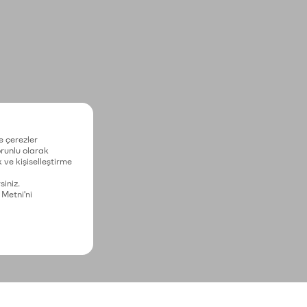
e çerezler
zorunlu olarak
 ve kişiselleştirme
siniz.
 Metni'ni