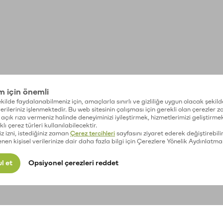
im için önemli
kilde faydalanabilmeniz için, amaçlarla sınırlı ve gizliliğe uygun olacak şekild
 verileriniz işlenmektedir. Bu web sitesinin çalışması için gerekli olan çerezler 
açık rıza vermeniz halinde deneyiminizi iyileştirmek, hizmetlerimizi geliştirmek
lı çerez türleri kullanılabilecektir.
iz izni, istediğiniz zaman
Çerez tercihleri
sayfasını ziyaret ederek değiştirebilir
enen kişisel verilerinize dair daha fazla bilgi için Çerezlere Yönelik Aydınlatma
l et
Opsiyonel çerezleri reddet