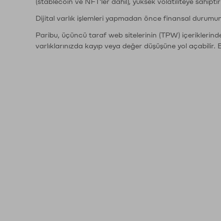
(stablecoin ve NFT'ler dahil), yüksek volatiliteye sahipti
Dijital varlık işlemleri yapmadan önce finansal durumu
Paribu, üçüncü taraf web sitelerinin (TPW) içeriklerin
varlıklarınızda kayıp veya değer düşüşüne yol açabilir. 