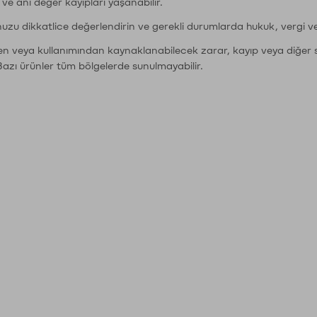
r ve ani değer kayıpları yaşanabilir.
nuzu dikkatlice değerlendirin ve gerekli durumlarda hukuk, vergi v
den veya kullanımından kaynaklanabilecek zarar, kayıp veya diğer 
Bazı ürünler tüm bölgelerde sunulmayabilir.