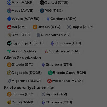
Ankr (ANKR)
Cartesi (CTSI)
Aave (AAVE)
PSG (PSG)
Waves (WAVES)
Cardano (ADA)
Xai (XAI)
Bitcoin (BTC)
Ripple (XRP)
Kite (KITE)
Numeraire (NMR)
Hyperliquid (HYPE)
Ethereum (ETH)
Vanar (VANRY)
Galatasaray (GAL)
Günün öne çıkanları
Bitcoin (BTC)
Ethereum (ETH)
Dogecoin (DOGE)
Bitcoin Cash (BCH)
Algorand (ALGO)
Avalanche (AVAX)
Kripto para fiyat tahminleri
Bitcoin (BTC)
Ripple (XRP)
Bonk (BONK)
Ethereum (ETH)