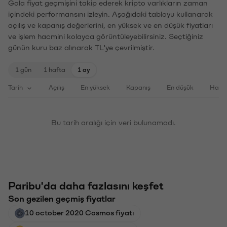
Gala fiyat geçmişini takip ederek kripto varlıkların zaman
içindeki performansını izleyin. Aşağıdaki tabloyu kullanarak
açılış ve kapanış değerlerini, en yüksek ve en düşük fiyatları
ve işlem hacmini kolayca görüntüleyebilirsiniz. Seçtiğiniz
günün kuru baz alınarak TL'ye çevrilmiştir.
1 gün
1 hafta
1 ay
Tarih
Açılış
En yüksek
Kapanış
En düşük
Haci
Bu tarih aralığı için veri bulunamadı.
Paribu'da daha fazlasını keşfet
Son gezilen geçmiş fiyatlar
10 october 2020 Cosmos fiyatı