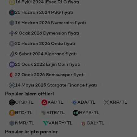
16 Eylül 2024 iExec RLC fiyatı
26 Haziran 2024 PSG fiyatı
16 Haziran 2026 Numeraire fiyatı
9 Ocak 2026 Dymension fiyatı
20 Haziran 2026 Ondo fiyatı
9 Şubat 2024 Algorand fiyatı
25 Ocak 2022 Enjin Coin fiyatı
22 Ocak 2026 Samsunspor fiyatı
14 Mayıs 2025 Stargate Finance fiyatı
Popüler işlem çiftleri
CTSI/TL
XAI/TL
ADA/TL
XRP/TL
BTC/TL
KITE/TL
HYPE/TL
NMR/TL
VANRY/TL
GAL/TL
Popüler kripto paralar