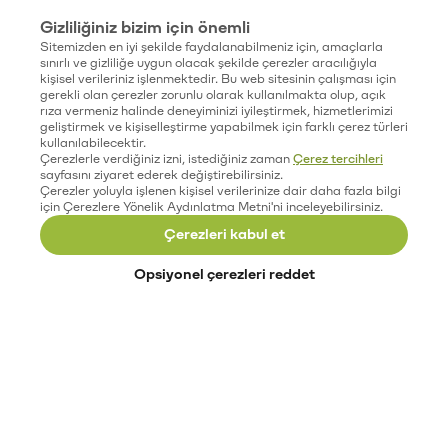
Gizliliğiniz bizim için önemli
Sitemizden en iyi şekilde faydalanabilmeniz için, amaçlarla
sınırlı ve gizliliğe uygun olacak şekilde çerezler aracılığıyla
kişisel verileriniz işlenmektedir. Bu web sitesinin çalışması için
gerekli olan çerezler zorunlu olarak kullanılmakta olup, açık
rıza vermeniz halinde deneyiminizi iyileştirmek, hizmetlerimizi
geliştirmek ve kişiselleştirme yapabilmek için farklı çerez türleri
kullanılabilecektir.
Çerezlerle verdiğiniz izni, istediğiniz zaman
Çerez tercihleri
sayfasını ziyaret ederek değiştirebilirsiniz.
Çerezler yoluyla işlenen kişisel verilerinize dair daha fazla bilgi
için Çerezlere Yönelik Aydınlatma Metni'ni inceleyebilirsiniz.
Çerezleri kabul et
Opsiyonel çerezleri reddet
Paribu’yu keşfet
Eğitimler