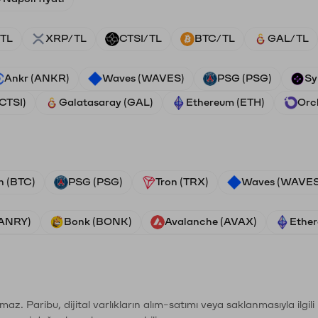
TL
XRP/TL
CTSI/TL
BTC/TL
GAL/TL
Ankr (ANKR)
Waves (WAVES)
PSG (PSG)
Sy
(CTSI)
Galatasaray (GAL)
Ethereum (ETH)
Orc
n (BTC)
PSG (PSG)
Tron (TRX)
Waves (WAVES
VANRY)
Bonk (BONK)
Avalanche (AVAX)
Ether
şımaz. Paribu, dijital varlıkların alım-satımı veya saklanmasıyla ilgi