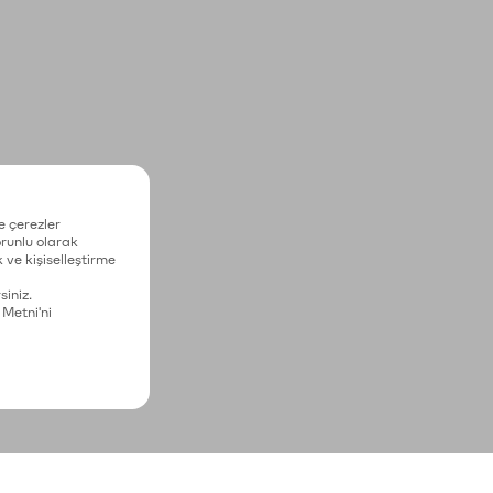
e çerezler
zorunlu olarak
 ve kişiselleştirme
siniz.
 Metni'ni