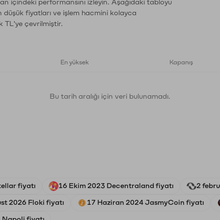
man içindeki performansını izleyin. Aşağıdaki tabloyu
n düşük fiyatları ve işlem hacmini kolayca
 TL'ye çevrilmiştir.
En yüksek
Kapanış
Bu tarih aralığı için veri bulunamadı.
llar fiyatı
16 Ekim 2023 Decentraland fiyatı
2 febr
st 2026 Floki fiyatı
17 Haziran 2024 JasmyCoin fiyatı
Napoli fiyatı