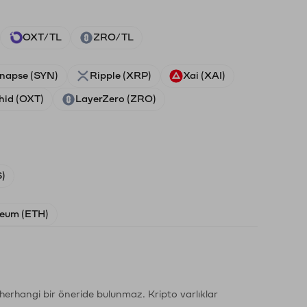
OXT/TL
ZRO/TL
napse (SYN)
Ripple (XRP)
Xai (XAI)
hid (OXT)
LayerZero (ZRO)
)
eum (ETH)
li herhangi bir öneride bulunmaz. Kripto varlıklar