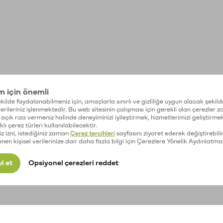
im için önemli
kilde faydalanabilmeniz için, amaçlarla sınırlı ve gizliliğe uygun olacak şekild
 verileriniz işlenmektedir. Bu web sitesinin çalışması için gerekli olan çerezler 
açık rıza vermeniz halinde deneyiminizi iyileştirmek, hizmetlerimizi geliştirmek
lı çerez türleri kullanılabilecektir.
iz izni, istediğiniz zaman
Çerez tercihleri
sayfasını ziyaret ederek değiştirebilir
enen kişisel verilerinize dair daha fazla bilgi için Çerezlere Yönelik Aydınlatma
l et
Opsiyonel çerezleri reddet