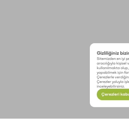
Gizliliğiniz biz
Sitemizden en iyi şe
aracılığıyla kişisel
kullanılmakta olup, 
yapabilmek için fark
Çerezlerle verdiğin
Çerezler yoluyla işl
inceleyebilirsiniz.
Çerezleri kabu