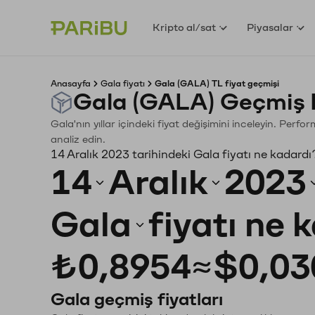
Kripto al/sat
Piyasalar
Anasayfa
Gala fiyatı
Gala (GALA) TL fiyat geçmişi
Gala (GALA) Geçmiş 
Gala'nın yıllar içindeki fiyat değişimini inceleyin. Perf
analiz edin.
14 Aralık 2023 tarihindeki Gala fiyatı ne kadardı
14
Aralık
2023
Gala
fiyatı ne 
₺0,8954
≈
$0,03
Gala geçmiş fiyatları