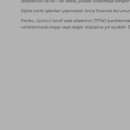
(stablecoin ve NFT'ler dahil), yüksek volatiliteye sahipti
Dijital varlık işlemleri yapmadan önce finansal durumu
Paribu, üçüncü taraf web sitelerinin (TPW) içeriklerin
varlıklarınızda kayıp veya değer düşüşüne yol açabilir. 