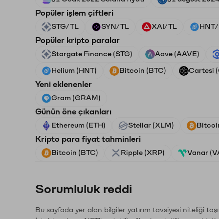
Popüler işlem çiftleri
STG/TL
SYN/TL
XAI/TL
HNT/
Popüler kripto paralar
Stargate Finance (STG)
Aave (AAVE)
Helium (HNT)
Bitcoin (BTC)
Cartesi 
Yeni eklenenler
Gram (GRAM)
Günün öne çıkanları
Ethereum (ETH)
Stellar (XLM)
Bitcoi
Kripto para fiyat tahminleri
Bitcoin (BTC)
Ripple (XRP)
Vanar (
Sorumluluk reddi
Bu sayfada yer alan bilgiler yatırım tavsiyesi niteliği ta