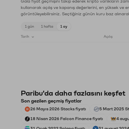
Gala fiyat geçmişini takip ederek kripto varlıkların za
kullanarak açılış ve kapanış değerlerini, en yüksek ve e
görüntüleyebilirsiniz. Seçtiğiniz günün kuru baz alınarak
1 gün
1 hafta
1 ay
Tarih
Açılış
Paribu'da daha fazlasını keşfet
Son gezilen geçmiş fiyatlar
26 Mayıs 2026 Stacks fiyatı
5 Mart 2025 Ste
18 Nisan 2026 Falcon Finance fiyatı
4 augu
31 Ocak 2022 Solana fiyatı
31 august 2024 