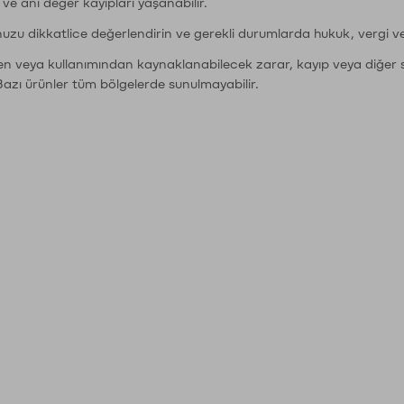
r ve ani değer kayıpları yaşanabilir.
nuzu dikkatlice değerlendirin ve gerekli durumlarda hukuk, vergi v
den veya kullanımından kaynaklanabilecek zarar, kayıp veya diğer 
Bazı ürünler tüm bölgelerde sunulmayabilir.