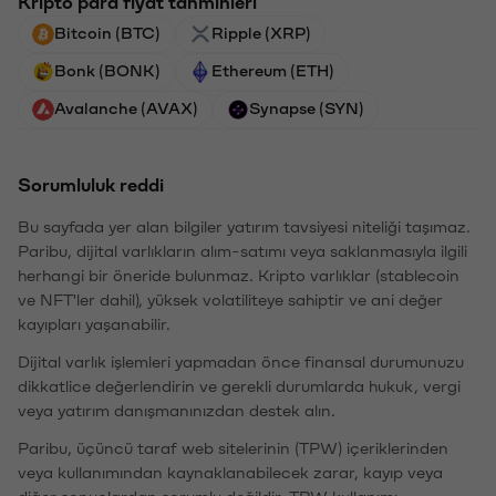
Kripto para fiyat tahminleri
Bitcoin (BTC)
Ripple (XRP)
Bonk (BONK)
Ethereum (ETH)
Avalanche (AVAX)
Synapse (SYN)
Sorumluluk reddi
Bu sayfada yer alan bilgiler yatırım tavsiyesi niteliği taşımaz.
Paribu, dijital varlıkların alım-satımı veya saklanmasıyla ilgili
herhangi bir öneride bulunmaz. Kripto varlıklar (stablecoin
ve NFT'ler dahil), yüksek volatiliteye sahiptir ve ani değer
kayıpları yaşanabilir.
Dijital varlık işlemleri yapmadan önce finansal durumunuzu
dikkatlice değerlendirin ve gerekli durumlarda hukuk, vergi
veya yatırım danışmanınızdan destek alın.
Paribu, üçüncü taraf web sitelerinin (TPW) içeriklerinden
veya kullanımından kaynaklanabilecek zarar, kayıp veya
diğer sonuçlardan sorumlu değildir. TPW kullanımı,