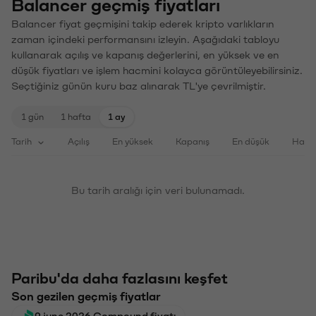
Balancer geçmiş fiyatları
Balancer fiyat geçmişini takip ederek kripto varlıkların
zaman içindeki performansını izleyin. Aşağıdaki tabloyu
kullanarak açılış ve kapanış değerlerini, en yüksek ve en
düşük fiyatları ve işlem hacmini kolayca görüntüleyebilirsiniz.
Seçtiğiniz günün kuru baz alınarak TL'ye çevrilmiştir.
1 gün
1 hafta
1 ay
Tarih
Açılış
En yüksek
Kapanış
En düşük
Haci
Bu tarih aralığı için veri bulunamadı.
Paribu'da daha fazlasını keşfet
Son gezilen geçmiş fiyatlar
9 june 2026 Compound fiyatı