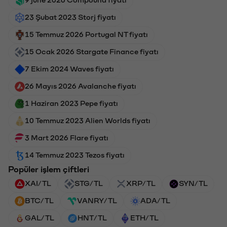
23 Şubat 2023 Storj fiyatı
15 Temmuz 2026 Portugal NT fiyatı
15 Ocak 2026 Stargate Finance fiyatı
7 Ekim 2024 Waves fiyatı
26 Mayıs 2026 Avalanche fiyatı
1 Haziran 2023 Pepe fiyatı
10 Temmuz 2023 Alien Worlds fiyatı
3 Mart 2026 Flare fiyatı
14 Temmuz 2023 Tezos fiyatı
Popüler işlem çiftleri
XAI/TL
STG/TL
XRP/TL
SYN/TL
BTC/TL
VANRY/TL
ADA/TL
GAL/TL
HNT/TL
ETH/TL