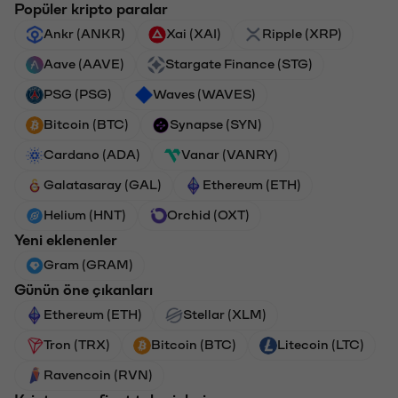
Popüler kripto paralar
Ankr (ANKR)
Xai (XAI)
Ripple (XRP)
Aave (AAVE)
Stargate Finance (STG)
PSG (PSG)
Waves (WAVES)
Bitcoin (BTC)
Synapse (SYN)
Cardano (ADA)
Vanar (VANRY)
Galatasaray (GAL)
Ethereum (ETH)
Helium (HNT)
Orchid (OXT)
Yeni eklenenler
Gram (GRAM)
Günün öne çıkanları
Ethereum (ETH)
Stellar (XLM)
Tron (TRX)
Bitcoin (BTC)
Litecoin (LTC)
Ravencoin (RVN)