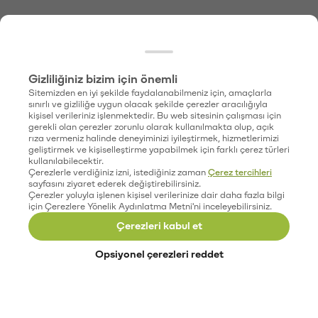
Gizliliğiniz bizim için önemli
Sitemizden en iyi şekilde faydalanabilmeniz için, amaçlarla
sınırlı ve gizliliğe uygun olacak şekilde çerezler aracılığıyla
kişisel verileriniz işlenmektedir. Bu web sitesinin çalışması için
gerekli olan çerezler zorunlu olarak kullanılmakta olup, açık
rıza vermeniz halinde deneyiminizi iyileştirmek, hizmetlerimizi
geliştirmek ve kişiselleştirme yapabilmek için farklı çerez türleri
kullanılabilecektir.
Çerezlerle verdiğiniz izni, istediğiniz zaman
Çerez tercihleri
sayfasını ziyaret ederek değiştirebilirsiniz.
Çerezler yoluyla işlenen kişisel verilerinize dair daha fazla bilgi
için Çerezlere Yönelik Aydınlatma Metni'ni inceleyebilirsiniz.
Çerezleri kabul et
Opsiyonel çerezleri reddet