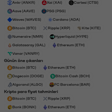
Ankr (ANKR)
Xai (XAI)
Cartesi (CTSI)
Aave (AAVE)
PSG (PSG)
Waves (WAVES)
Cardano (ADA)
Bitcoin (BTC)
Ripple (XRP)
Kite (KITE)
Numeraire (NMR)
Hyperliquid (HYPE)
Galatasaray (GAL)
Ethereum (ETH)
Vanar (VANRY)
Günün öne çıkanları
Bitcoin (BTC)
Ethereum (ETH)
Dogecoin (DOGE)
Bitcoin Cash (BCH)
Algorand (ALGO)
FC Barcelona (BAR)
Kripto para fiyat tahminleri
Bitcoin (BTC)
Ripple (XRP)
Bonk (BONK)
Ethereum (ETH)