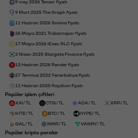
9 may 2026 Tensor fiyatı
9 Mart 2025 The Graph fiyatı
11 Haziran 2026 Solana fiyatı
26 Mayıs 2021 Trabzonspor fiyatı
17 Mayıs 2026 iExec RLC fiyatı
2 Nisan 2025 Stargate Finance fiyatı
13 Haziran 2026 Render fiyatı
27 Temmuz 2022 Fenerbahçe fiyatı
11 Haziran 2025 Raydium fiyatı
Popüler işlem çiftleri
XAI/TL
CTSI/TL
ADA/TL
XRP/TL
KITE/TL
BTC/TL
HYPE/TL
GAL/TL
NMR/TL
VANRY/TL
Popüler kripto paralar