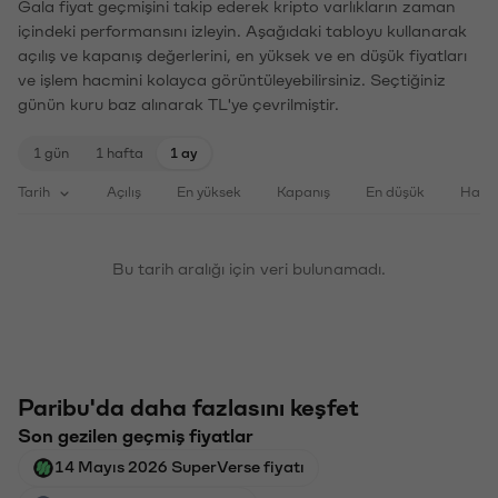
Gala fiyat geçmişini takip ederek kripto varlıkların zaman
içindeki performansını izleyin. Aşağıdaki tabloyu kullanarak
açılış ve kapanış değerlerini, en yüksek ve en düşük fiyatları
ve işlem hacmini kolayca görüntüleyebilirsiniz. Seçtiğiniz
günün kuru baz alınarak TL'ye çevrilmiştir.
1 gün
1 hafta
1 ay
Tarih
Açılış
En yüksek
Kapanış
En düşük
Haci
Bu tarih aralığı için veri bulunamadı.
Paribu'da daha fazlasını keşfet
Son gezilen geçmiş fiyatlar
14 Mayıs 2026 SuperVerse fiyatı