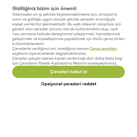
Gizliliğiniz bizim için önemli
Sitemizden en iyi şekilde faydalanabilmeniz için, amaçlarla
sınırlı ve gizliliğe uygun olacak şekilde çerezler aracılığıyla
kişisel verileriniz işlenmektedir. Bu web sitesinin çalışması için
gerekli olan çerezler zorunlu olarak kullanılmakta olup, açık
rıza vermeniz halinde deneyiminizi iyileştirmek, hizmetlerimizi
geliştirmek ve kişiselleştirme yapabilmek için farklı çerez türleri
kullanılabilecektir.
Çerezlerle verdiğiniz izni, istediğiniz zaman
Çerez tercihleri
sayfasını ziyaret ederek değiştirebilirsiniz.
Çerezler yoluyla işlenen kişisel verilerinize dair daha fazla bilgi
için Çerezlere Yönelik Aydınlatma Metni'ni inceleyebilirsiniz.
Çerezleri kabul et
Opsiyonel çerezleri reddet
Paribu’yu keşfet
Eğitimler