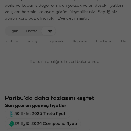
açılış ve kapanış değerlerini, en yüksek ve en düşük fiyatları
ve işlem hacmini kolayca görüntüleyebilirsiniz. Seçtiğiniz
günün kuru baz alınarak TL'ye çevrilmiştir.
1 gün
1 hafta
1 ay
Tarih
Açılış
En yüksek
Kapanış
En düşük
Haci
Bu tarih aralığı için veri bulunamadı.
Paribu'da daha fazlasını keşfet
Son gezilen geçmiş fiyatlar
30 Ekim 2025 Theta fiyatı
29 Eylül 2024 Compound fiyatı