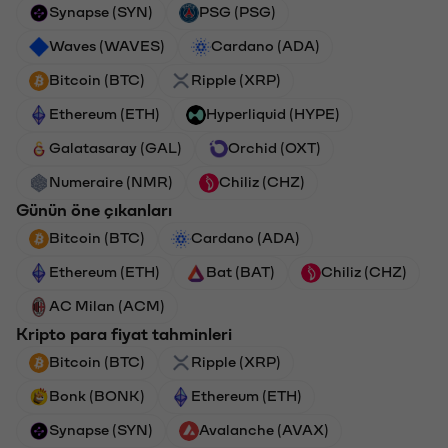
Synapse (SYN)
PSG (PSG)
Waves (WAVES)
Cardano (ADA)
Bitcoin (BTC)
Ripple (XRP)
Ethereum (ETH)
Hyperliquid (HYPE)
Galatasaray (GAL)
Orchid (OXT)
Numeraire (NMR)
Chiliz (CHZ)
Günün öne çıkanları
Bitcoin (BTC)
Cardano (ADA)
Ethereum (ETH)
Bat (BAT)
Chiliz (CHZ)
AC Milan (ACM)
Kripto para fiyat tahminleri
Bitcoin (BTC)
Ripple (XRP)
Bonk (BONK)
Ethereum (ETH)
Synapse (SYN)
Avalanche (AVAX)