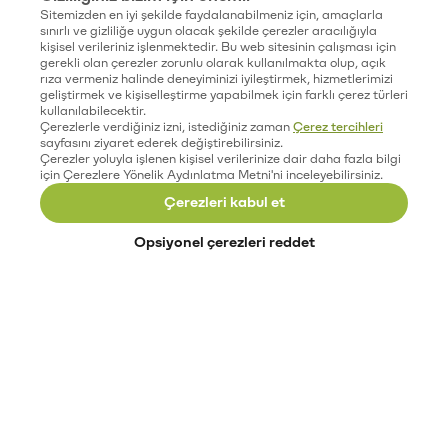
Sitemizden en iyi şekilde faydalanabilmeniz için, amaçlarla
sınırlı ve gizliliğe uygun olacak şekilde çerezler aracılığıyla
kişisel verileriniz işlenmektedir. Bu web sitesinin çalışması için
gerekli olan çerezler zorunlu olarak kullanılmakta olup, açık
rıza vermeniz halinde deneyiminizi iyileştirmek, hizmetlerimizi
geliştirmek ve kişiselleştirme yapabilmek için farklı çerez türleri
kullanılabilecektir.
Çerezlerle verdiğiniz izni, istediğiniz zaman
Çerez tercihleri
sayfasını ziyaret ederek değiştirebilirsiniz.
Çerezler yoluyla işlenen kişisel verilerinize dair daha fazla bilgi
için Çerezlere Yönelik Aydınlatma Metni'ni inceleyebilirsiniz.
Çerezleri kabul et
Opsiyonel çerezleri reddet
Paribu’yu keşfet
Eğitimler
Etkinlikler
Açık pozisyonlar