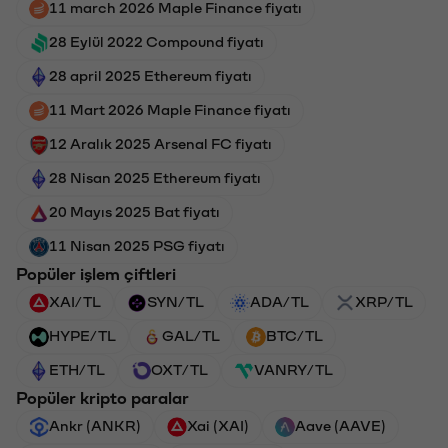
11 march 2026 Maple Finance fiyatı
28 Eylül 2022 Compound fiyatı
28 april 2025 Ethereum fiyatı
11 Mart 2026 Maple Finance fiyatı
12 Aralık 2025 Arsenal FC fiyatı
28 Nisan 2025 Ethereum fiyatı
20 Mayıs 2025 Bat fiyatı
11 Nisan 2025 PSG fiyatı
Popüler işlem çiftleri
XAI/TL
SYN/TL
ADA/TL
XRP/TL
HYPE/TL
GAL/TL
BTC/TL
ETH/TL
OXT/TL
VANRY/TL
Popüler kripto paralar
Ankr (ANKR)
Xai (XAI)
Aave (AAVE)