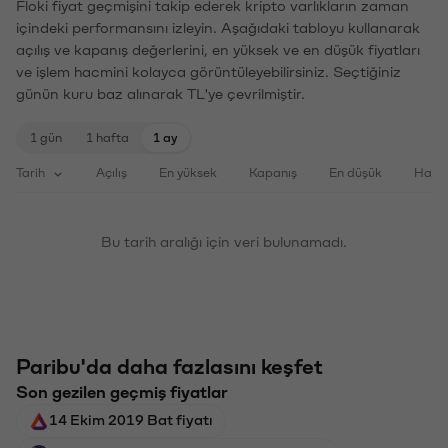
Floki fiyat geçmişini takip ederek kripto varlıkların zaman
içindeki performansını izleyin. Aşağıdaki tabloyu kullanarak
açılış ve kapanış değerlerini, en yüksek ve en düşük fiyatları
ve işlem hacmini kolayca görüntüleyebilirsiniz. Seçtiğiniz
günün kuru baz alınarak TL'ye çevrilmiştir.
1 gün
1 hafta
1 ay
Tarih
Açılış
En yüksek
Kapanış
En düşük
Haci
Bu tarih aralığı için veri bulunamadı.
Paribu'da daha fazlasını keşfet
Son gezilen geçmiş fiyatlar
14 Ekim 2019 Bat fiyatı