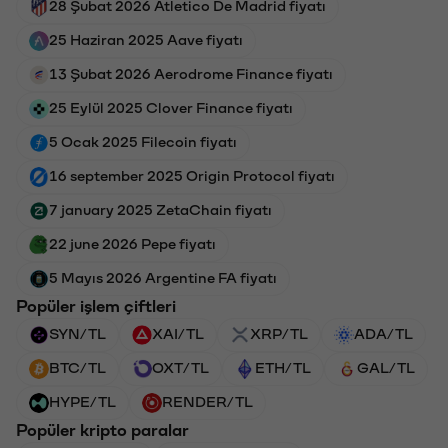
28 Şubat 2026 Atletico De Madrid fiyatı
25 Haziran 2025 Aave fiyatı
13 Şubat 2026 Aerodrome Finance fiyatı
25 Eylül 2025 Clover Finance fiyatı
5 Ocak 2025 Filecoin fiyatı
16 september 2025 Origin Protocol fiyatı
7 january 2025 ZetaChain fiyatı
22 june 2026 Pepe fiyatı
5 Mayıs 2026 Argentine FA fiyatı
Popüler işlem çiftleri
SYN/TL
XAI/TL
XRP/TL
ADA/TL
BTC/TL
OXT/TL
ETH/TL
GAL/TL
HYPE/TL
RENDER/TL
Popüler kripto paralar