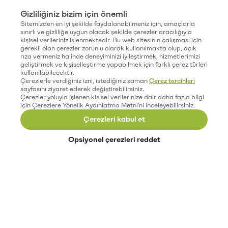
Gizliliğiniz bizim için önemli
Sitemizden en iyi şekilde faydalanabilmeniz için, amaçlarla
sınırlı ve gizliliğe uygun olacak şekilde çerezler aracılığıyla
kişisel verileriniz işlenmektedir. Bu web sitesinin çalışması için
gerekli olan çerezler zorunlu olarak kullanılmakta olup, açık
rıza vermeniz halinde deneyiminizi iyileştirmek, hizmetlerimizi
geliştirmek ve kişiselleştirme yapabilmek için farklı çerez türleri
kullanılabilecektir.
Çerezlerle verdiğiniz izni, istediğiniz zaman
Çerez tercihleri
sayfasını ziyaret ederek değiştirebilirsiniz.
Çerezler yoluyla işlenen kişisel verilerinize dair daha fazla bilgi
için Çerezlere Yönelik Aydınlatma Metni'ni inceleyebilirsiniz.
Çerezleri kabul et
Opsiyonel çerezleri reddet
Paribu’yu keşfet
Eğitimler