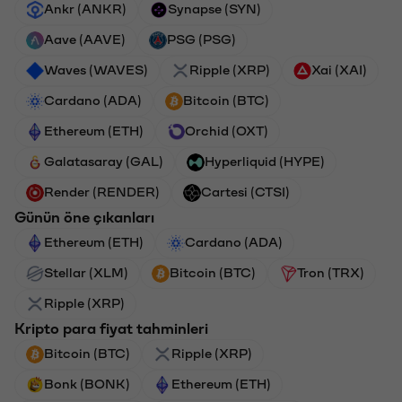
Ankr (ANKR)
Synapse (SYN)
Aave (AAVE)
PSG (PSG)
Waves (WAVES)
Ripple (XRP)
Xai (XAI)
Cardano (ADA)
Bitcoin (BTC)
Ethereum (ETH)
Orchid (OXT)
Galatasaray (GAL)
Hyperliquid (HYPE)
Render (RENDER)
Cartesi (CTSI)
Günün öne çıkanları
Ethereum (ETH)
Cardano (ADA)
Stellar (XLM)
Bitcoin (BTC)
Tron (TRX)
Ripple (XRP)
Kripto para fiyat tahminleri
Bitcoin (BTC)
Ripple (XRP)
Bonk (BONK)
Ethereum (ETH)