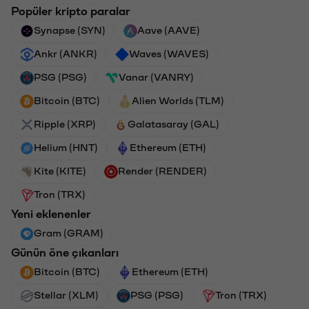
Popüler kripto paralar
Synapse (SYN)
Aave (AAVE)
Ankr (ANKR)
Waves (WAVES)
PSG (PSG)
Vanar (VANRY)
Bitcoin (BTC)
Alien Worlds (TLM)
Ripple (XRP)
Galatasaray (GAL)
Helium (HNT)
Ethereum (ETH)
Kite (KITE)
Render (RENDER)
Tron (TRX)
Yeni eklenenler
Gram (GRAM)
Günün öne çıkanları
Bitcoin (BTC)
Ethereum (ETH)
Stellar (XLM)
PSG (PSG)
Tron (TRX)