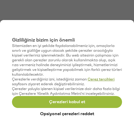
Gizliliğiniz bizim için önemli
Sitemizden en iyi şekilde faydalanabilmeniz için, amaçlarla
sınırlı ve gizliliğe uygun olacak şekilde çerezler aracılığıyla
kişisel verileriniz işlenmektedir. Bu web sitesinin çalışması için
gerekli olan çerezler zorunlu olarak kullanılmakta olup, açık
rıza vermeniz halinde deneyiminizi iyileştirmek, hizmetlerimizi
geliştirmek ve kişiselleştirme yapabilmek için farklı çerez türleri
kullanılabilecektir.
Çerezlerle verdiğiniz izni, istediğiniz zaman
Çerez tercihleri
sayfasını ziyaret ederek değiştirebilirsiniz.
Çerezler yoluyla işlenen kişisel verilerinize dair daha fazla bilgi
için Çerezlere Yönelik Aydınlatma Metni'ni inceleyebilirsiniz.
Çerezleri kabul et
Opsiyonel çerezleri reddet