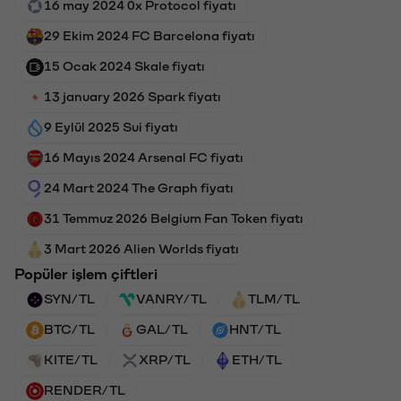
16 may 2024 0x Protocol fiyatı
29 Ekim 2024 FC Barcelona fiyatı
15 Ocak 2024 Skale fiyatı
13 january 2026 Spark fiyatı
9 Eylül 2025 Sui fiyatı
16 Mayıs 2024 Arsenal FC fiyatı
24 Mart 2024 The Graph fiyatı
31 Temmuz 2026 Belgium Fan Token fiyatı
3 Mart 2026 Alien Worlds fiyatı
Popüler işlem çiftleri
SYN/TL
VANRY/TL
TLM/TL
BTC/TL
GAL/TL
HNT/TL
KITE/TL
XRP/TL
ETH/TL
RENDER/TL