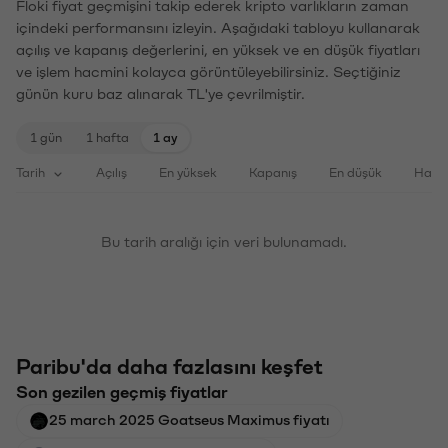
Floki fiyat geçmişini takip ederek kripto varlıkların zaman
içindeki performansını izleyin. Aşağıdaki tabloyu kullanarak
açılış ve kapanış değerlerini, en yüksek ve en düşük fiyatları
ve işlem hacmini kolayca görüntüleyebilirsiniz. Seçtiğiniz
günün kuru baz alınarak TL'ye çevrilmiştir.
1 gün
1 hafta
1 ay
Tarih
Açılış
En yüksek
Kapanış
En düşük
Haci
Bu tarih aralığı için veri bulunamadı.
Paribu'da daha fazlasını keşfet
Son gezilen geçmiş fiyatlar
25 march 2025 Goatseus Maximus fiyatı