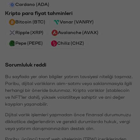
Cardano (ADA)
Kripto para fiyat tahminleri
Bitcoin (BTC)
Vanar (VANRY)
Ripple (XRP)
Avalanche (AVAX)
Pepe (PEPE)
Chiliz (CHZ)
Sorumluluk reddi
Bu sayfada yer alan bilgiler yatırım tavsiyesi niteliği taşımaz.
Paribu, dijital varlıkların alım-satımı veya saklanmasıyla ilgili
herhangi bir öneride bulunmaz. Kripto varlıklar (stablecoin
ve NFT'ler dahil), yüksek volatiliteye sahiptir ve ani değer
kayıpları yaşanabilir.
Dijital varlık işlemleri yapmadan önce finansal durumunuzu
dikkatlice değerlendirin ve gerekli durumlarda hukuk, vergi
veya yatırım danışmanınızdan destek alın.
Paribu, üçüncü taraf web sitelerinin (TPW) içeriklerinden