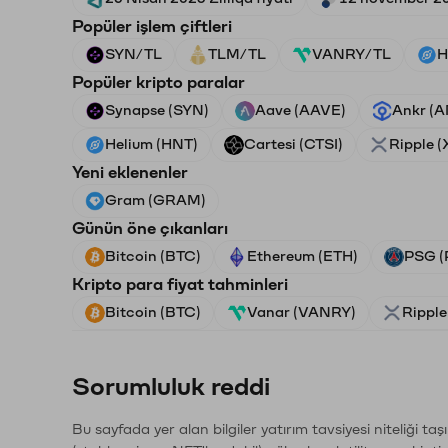
Popüler işlem çiftleri
SYN/TL
TLM/TL
VANRY/TL
H
Popüler kripto paralar
Synapse (SYN)
Aave (AAVE)
Ankr (
Helium (HNT)
Cartesi (CTSI)
Ripple 
Yeni eklenenler
Gram (GRAM)
Günün öne çıkanları
Bitcoin (BTC)
Ethereum (ETH)
PSG (
Kripto para fiyat tahminleri
Bitcoin (BTC)
Vanar (VANRY)
Ripple
Sorumluluk reddi
Bu sayfada yer alan bilgiler yatırım tavsiyesi niteliği ta