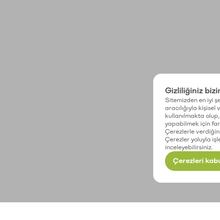
Gizliliğiniz biz
Sitemizden en iyi şe
aracılığıyla kişisel
kullanılmakta olup, 
yapabilmek için fark
Çerezlerle verdiğin
Çerezler yoluyla işl
inceleyebilirsiniz.
Çerezleri kabu