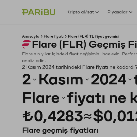
Kripto al/sat
Piyasalar
Anasayfa
Flare fiyatı
Flare (FLR) TL fiyat geçmişi
Flare (FLR) Geçmiş F
Flare'nin yıllar içindeki fiyat değişimini inceleyin. Per
analiz edin.
2 Kasım 2024 tarihindeki Flare fiyatı ne kadardı
2
Kasım
2024
Flare
fiyatı ne
₺0,4283
≈
$0,01
Flare geçmiş fiyatları