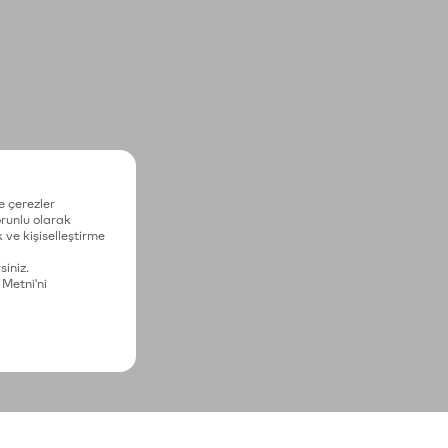
e çerezler
zorunlu olarak
 ve kişiselleştirme
siniz.
 Metni'ni