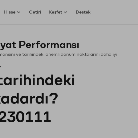
Hisse
Getiri
Keşfet
Destek
iyat Performansı
formansını ve tarihindeki önemli dönüm noktalarını daha iyi
?
tarihindeki
 kadardı?
230111