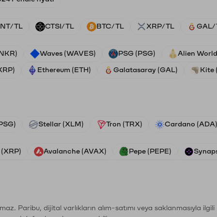
NT/TL
CTSI/TL
BTC/TL
XRP/TL
GAL/
ANKR)
Waves (WAVES)
PSG (PSG)
Alien Worl
(XRP)
Ethereum (ETH)
Galatasaray (GAL)
Kite 
PSG)
Stellar (XLM)
Tron (TRX)
Cardano (ADA
 (XRP)
Avalanche (AVAX)
Pepe (PEPE)
Synaps
şımaz. Paribu, dijital varlıkların alım-satımı veya saklanmasıyla ilgi