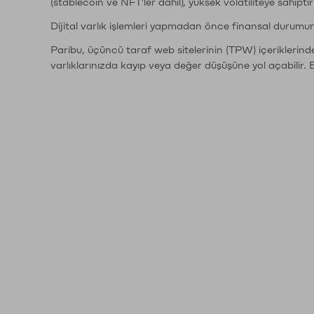
(stablecoin ve NFT'ler dahil), yüksek volatiliteye sahipti
Dijital varlık işlemleri yapmadan önce finansal durumu
Paribu, üçüncü taraf web sitelerinin (TPW) içeriklerin
varlıklarınızda kayıp veya değer düşüşüne yol açabilir. 