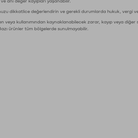
r ve ani değer kayıpları yaşanabilir.
nuzu dikkatlice değerlendirin ve gerekli durumlarda hukuk, vergi v
den veya kullanımından kaynaklanabilecek zarar, kayıp veya diğer 
Bazı ürünler tüm bölgelerde sunulmayabilir.