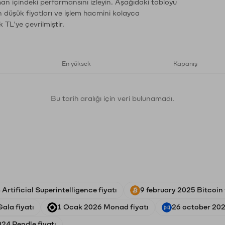
man içindeki performansını izleyin. Aşağıdaki tabloyu
n düşük fiyatları ve işlem hacmini kolayca
 TL'ye çevrilmiştir.
En yüksek
Kapanış
Bu tarih aralığı için veri bulunamadı.
Artificial Superintelligence fiyatı
9 february 2025 Bitcoin 
ala fiyatı
1 Ocak 2026 Monad fiyatı
26 october 2022
24 Pendle fiyatı