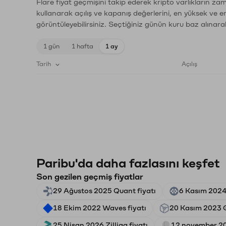
Flare fiyat geçmişini takip ederek kripto varlıkların za
kullanarak açılış ve kapanış değerlerini, en yüksek ve e
görüntüleyebilirsiniz. Seçtiğiniz günün kuru baz alınarak
1 gün
1 hafta
1 ay
Tarih
Açılış
Paribu'da daha fazlasını keşfet
Son gezilen geçmiş fiyatlar
29 Ağustos 2025 Quant fiyatı
6 Kasım 2024 
18 Ekim 2022 Waves fiyatı
20 Kasım 2023 G
25 Nisan 2026 Zilliqa fiyatı
12 november 20