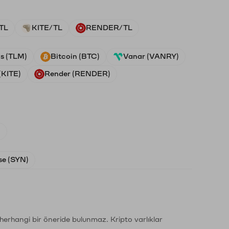
TL
KITE/TL
RENDER/TL
ds (TLM)
Bitcoin (BTC)
Vanar (VANRY)
(KITE)
Render (RENDER)
)
e (SYN)
li herhangi bir öneride bulunmaz. Kripto varlıklar