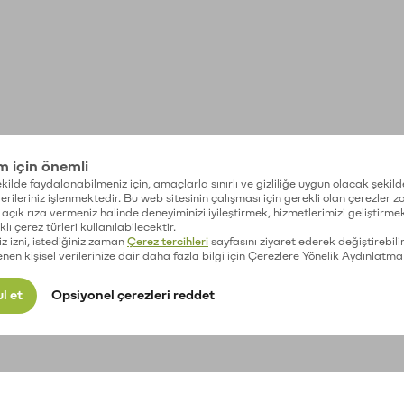
im için önemli
kilde faydalanabilmeniz için, amaçlarla sınırlı ve gizliliğe uygun olacak şekild
 verileriniz işlenmektedir. Bu web sitesinin çalışması için gerekli olan çerezler 
açık rıza vermeniz halinde deneyiminizi iyileştirmek, hizmetlerimizi geliştirmek
lı çerez türleri kullanılabilecektir.
iz izni, istediğiniz zaman
Çerez tercihleri
sayfasını ziyaret ederek değiştirebilir
enen kişisel verilerinize dair daha fazla bilgi için Çerezlere Yönelik Aydınlatma
l et
Opsiyonel çerezleri reddet