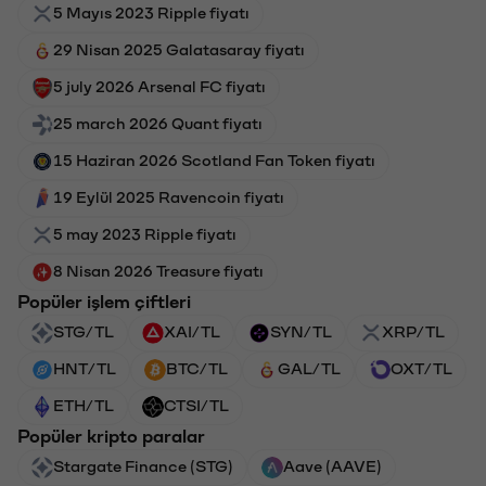
5 Mayıs 2023 Ripple fiyatı
29 Nisan 2025 Galatasaray fiyatı
5 july 2026 Arsenal FC fiyatı
25 march 2026 Quant fiyatı
15 Haziran 2026 Scotland Fan Token fiyatı
19 Eylül 2025 Ravencoin fiyatı
5 may 2023 Ripple fiyatı
8 Nisan 2026 Treasure fiyatı
Popüler işlem çiftleri
STG/TL
XAI/TL
SYN/TL
XRP/TL
HNT/TL
BTC/TL
GAL/TL
OXT/TL
ETH/TL
CTSI/TL
Popüler kripto paralar
Stargate Finance (STG)
Aave (AAVE)