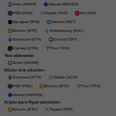
Ankr (ANKR)
Waves (WAVES)
PSG (PSG)
Ripple (XRP)
Xai (XAI)
Synapse (SYN)
Helium (HNT)
Bitcoin (BTC)
Galatasaray (GAL)
Ethereum (ETH)
Orchid (OXT)
Cartesi (CTSI)
Tron (TRX)
Yeni eklenenler
Gram (GRAM)
Günün öne çıkanları
Ethereum (ETH)
Stellar (XLM)
PSG (PSG)
Bitcoin (BTC)
Tron (TRX)
Waves (WAVES)
Kripto para fiyat tahminleri
Bitcoin (BTC)
Ripple (XRP)