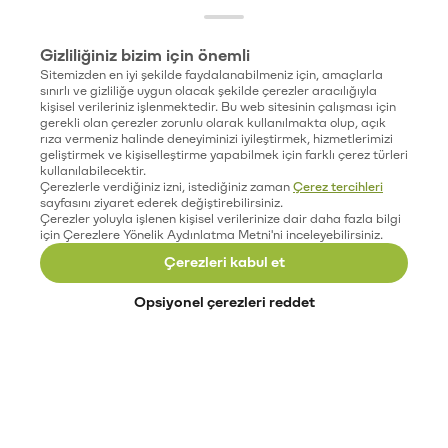
Gizliliğiniz bizim için önemli
Sitemizden en iyi şekilde faydalanabilmeniz için, amaçlarla
sınırlı ve gizliliğe uygun olacak şekilde çerezler aracılığıyla
kişisel verileriniz işlenmektedir. Bu web sitesinin çalışması için
gerekli olan çerezler zorunlu olarak kullanılmakta olup, açık
rıza vermeniz halinde deneyiminizi iyileştirmek, hizmetlerimizi
geliştirmek ve kişiselleştirme yapabilmek için farklı çerez türleri
kullanılabilecektir.
Çerezlerle verdiğiniz izni, istediğiniz zaman
Çerez tercihleri
sayfasını ziyaret ederek değiştirebilirsiniz.
Çerezler yoluyla işlenen kişisel verilerinize dair daha fazla bilgi
için Çerezlere Yönelik Aydınlatma Metni'ni inceleyebilirsiniz.
Çerezleri kabul et
Opsiyonel çerezleri reddet
Paribu’yu keşfet