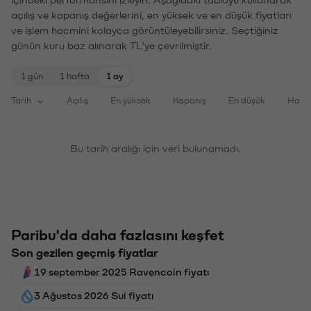
açılış ve kapanış değerlerini, en yüksek ve en düşük fiyatları
ve işlem hacmini kolayca görüntüleyebilirsiniz. Seçtiğiniz
günün kuru baz alınarak TL'ye çevrilmiştir.
1 gün
1 hafta
1 ay
Tarih
Açılış
En yüksek
Kapanış
En düşük
Haci
Bu tarih aralığı için veri bulunamadı.
Paribu'da daha fazlasını keşfet
Son gezilen geçmiş fiyatlar
19 september 2025 Ravencoin fiyatı
3 Ağustos 2026 Sui fiyatı