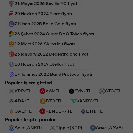
21 Mayıs 2026 Sevilla FC fiyatı
20 Haziran 2024 Flare fiyatı
7 Nisan 2025 Enjin Coin fiyatı
26 Şubat 2024 Curve DAO Token fiyatı
19 Mart 2026 Shiba Inu fiyatı
25 january 2022 Decentraland fiyatı
10 Haziran 2019 Stellar fiyatı
17 Temmuz 2022 Band Protocol fiyatı
Popüler işlem çiftleri
XRP/TL
XAI/TL
SYN/TL
STG/TL
ADA/TL
BTC/TL
VANRY/TL
GAL/TL
RENDER/TL
ETH/TL
Popüler kripto paralar
Ankr (ANKR)
Ripple (XRP)
Aave (AAVE)