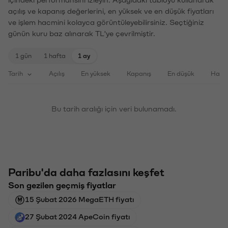
açılış ve kapanış değerlerini, en yüksek ve en düşük fiyatları
ve işlem hacmini kolayca görüntüleyebilirsiniz. Seçtiğiniz
günün kuru baz alınarak TL'ye çevrilmiştir.
1 gün
1 hafta
1 ay
Tarih
Açılış
En yüksek
Kapanış
En düşük
Haci
Bu tarih aralığı için veri bulunamadı.
Paribu'da daha fazlasını keşfet
Son gezilen geçmiş fiyatlar
15 Şubat 2026 MegaETH fiyatı
27 Şubat 2024 ApeCoin fiyatı