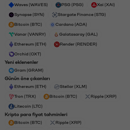
Waves (WAVES)
PSG (PSG)
Xai (XAI)
Synapse (SYN)
Stargate Finance (STG)
Bitcoin (BTC)
Cardano (ADA)
Vanar (VANRY)
Galatasaray (GAL)
Ethereum (ETH)
Render (RENDER)
Orchid (OXT)
Yeni eklenenler
Gram (GRAM)
Günün öne çıkanları
Ethereum (ETH)
Stellar (XLM)
Tron (TRX)
Bitcoin (BTC)
Ripple (XRP)
Litecoin (LTC)
Kripto para fiyat tahminleri
Bitcoin (BTC)
Ripple (XRP)