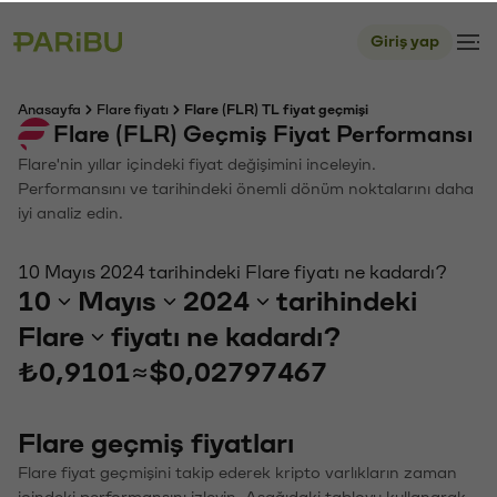
Giriş yap
Anasayfa
Flare fiyatı
Flare (FLR) TL fiyat geçmişi
Flare (FLR) Geçmiş Fiyat Performansı
Flare'nin yıllar içindeki fiyat değişimini inceleyin.
Performansını ve tarihindeki önemli dönüm noktalarını daha
iyi analiz edin.
10 Mayıs 2024 tarihindeki Flare fiyatı ne kadardı?
10
Mayıs
2024
tarihindeki
Flare
fiyatı ne kadardı?
₺0,9101
≈
$0,02797467
Flare geçmiş fiyatları
Flare fiyat geçmişini takip ederek kripto varlıkların zaman
içindeki performansını izleyin. Aşağıdaki tabloyu kullanarak