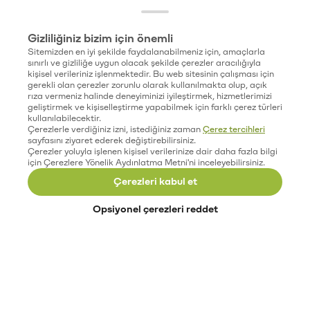
Gizliliğiniz bizim için önemli
Sitemizden en iyi şekilde faydalanabilmeniz için, amaçlarla
sınırlı ve gizliliğe uygun olacak şekilde çerezler aracılığıyla
kişisel verileriniz işlenmektedir. Bu web sitesinin çalışması için
gerekli olan çerezler zorunlu olarak kullanılmakta olup, açık
rıza vermeniz halinde deneyiminizi iyileştirmek, hizmetlerimizi
geliştirmek ve kişiselleştirme yapabilmek için farklı çerez türleri
kullanılabilecektir.
Çerezlerle verdiğiniz izni, istediğiniz zaman
Çerez tercihleri
sayfasını ziyaret ederek değiştirebilirsiniz.
Çerezler yoluyla işlenen kişisel verilerinize dair daha fazla bilgi
için Çerezlere Yönelik Aydınlatma Metni'ni inceleyebilirsiniz.
Çerezleri kabul et
Opsiyonel çerezleri reddet
Paribu’yu keşfet