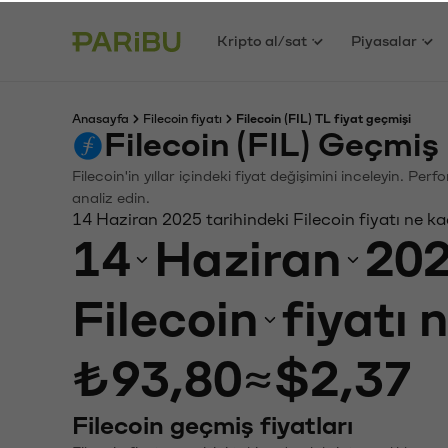
Kripto al/sat
Piyasalar
Anasayfa
Filecoin fiyatı
Filecoin (FIL) TL fiyat geçmişi
Filecoin (FIL) Geçmiş
Filecoin'in yıllar içindeki fiyat değişimini inceleyin. Pe
analiz edin.
14 Haziran 2025 tarihindeki Filecoin fiyatı ne k
14
Haziran
20
Filecoin
fiyatı 
₺93,80
≈
$2,37
Filecoin geçmiş fiyatları