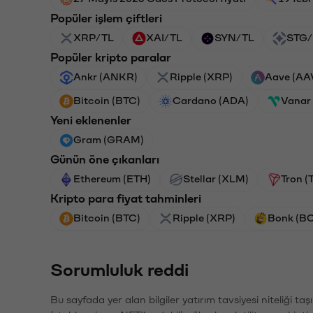
Popüler işlem çiftleri
XRP/TL
XAI/TL
SYN/TL
STG/
Popüler kripto paralar
Ankr (ANKR)
Ripple (XRP)
Aave (AA
Bitcoin (BTC)
Cardano (ADA)
Vanar
Yeni eklenenler
Gram (GRAM)
Günün öne çıkanları
Ethereum (ETH)
Stellar (XLM)
Tron (
Kripto para fiyat tahminleri
Bitcoin (BTC)
Ripple (XRP)
Bonk (B
Sorumluluk reddi
Bu sayfada yer alan bilgiler yatırım tavsiyesi niteliği ta