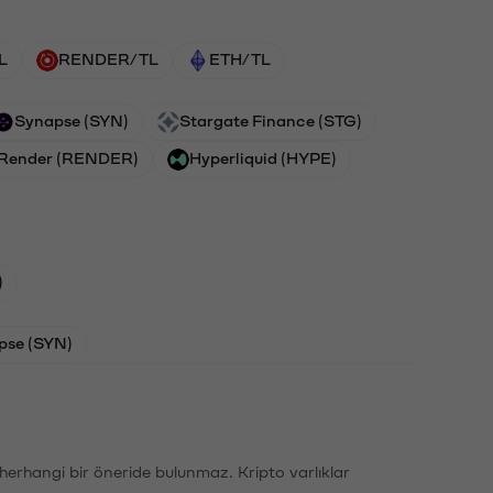
L
RENDER/TL
ETH/TL
Synapse (SYN)
Stargate Finance (STG)
Render (RENDER)
Hyperliquid (HYPE)
)
pse (SYN)
li herhangi bir öneride bulunmaz. Kripto varlıklar