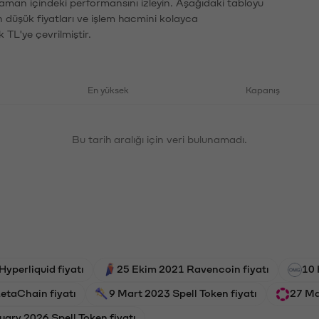
 zaman içindeki performansını izleyin. Aşağıdaki tabloyu
n düşük fiyatları ve işlem hacmini kolayca
 TL'ye çevrilmiştir.
En yüksek
Kapanış
Bu tarih aralığı için veri bulunamadı.
yperliquid fiyatı
25 Ekim 2021 Ravencoin fiyatı
10 
etaChain fiyatı
9 Mart 2023 Spell Token fiyatı
27 Ma
uary 2026 Spell Token fiyatı