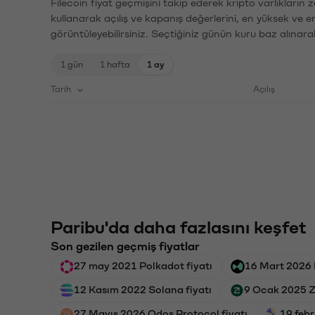
Filecoin fiyat geçmişini takip ederek kripto varlıkların
kullanarak açılış ve kapanış değerlerini, en yüksek ve e
görüntüleyebilirsiniz. Seçtiğiniz günün kuru baz alınarak
1 gün
1 hafta
1 ay
Tarih
Açılış
Paribu'da daha fazlasını keşfet
Son gezilen geçmiş fiyatlar
27 may 2021 Polkadot fiyatı
16 Mart 2026 H
12 Kasım 2022 Solana fiyatı
9 Ocak 2025 Z
27 Mayıs 2026 Odos Protocol fiyatı
19 febr