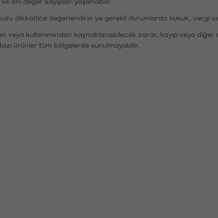
r ve ani değer kayıpları yaşanabilir.
nuzu dikkatlice değerlendirin ve gerekli durumlarda hukuk, vergi v
den veya kullanımından kaynaklanabilecek zarar, kayıp veya diğer 
Bazı ürünler tüm bölgelerde sunulmayabilir.