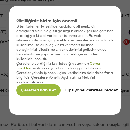
TL
ADA/TL
BTC/TL
VANRY/TL
GAL/T
Gizliliğiniz bizim için önemli
Sitemizden en iyi şekilde faydalanabilmeniz için,
amaçlarla sınırlı ve gizliliğe uygun olacak şekilde çerezler
VE)
Waves (WAVES)
PSG (PSG)
Xai (XAI)
aracılığıyla kişisel verileriniz işlenmektedir. Bu web
sitesinin çalışması için gerekli olan çerezler zorunlu olarak
 (VANRY)
Galatasaray (GAL)
Ethereum (ETH)
kullanılmakta olup, açık rıza vermeniz halinde
deneyiminizi iyileştirmek, hizmetlerimizi geliştirmek ve
kişiselleştirme yapabilmek için farklı çerez türleri
kullanılabilecektir.
Çerezlerle verdiğiniz izni, istediğiniz zaman
Çerez
tercihleri
sayfasını ziyaret ederek değiştirebilirsiniz.
Çerezler yoluyla işlenen kişisel verilerinize dair daha fazla
TRX)
Bitcoin (BTC)
Ripple (XRP)
Litecoin (LTC
bilgi için Çerezlere Yönelik Aydınlatma Metni'ni
inceleyebilirsiniz.
Çerezleri kabul et
Opsiyonel çerezleri reddet
ONK)
Ethereum (ETH)
Avalanche (AVAX)
Syna
şımaz. Paribu, dijital varlıkların alım-satımı veya saklanmasıyla ilgi