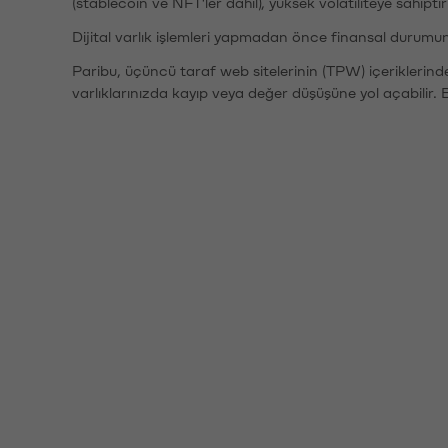
(stablecoin ve NFT'ler dahil), yüksek volatiliteye sahipti
Dijital varlık işlemleri yapmadan önce finansal durumu
Paribu, üçüncü taraf web sitelerinin (TPW) içeriklerin
varlıklarınızda kayıp veya değer düşüşüne yol açabilir. 