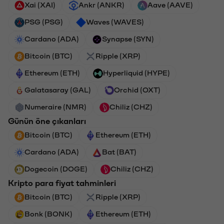
Xai (XAI)
Ankr (ANKR)
Aave (AAVE)
PSG (PSG)
Waves (WAVES)
Cardano (ADA)
Synapse (SYN)
Bitcoin (BTC)
Ripple (XRP)
Ethereum (ETH)
Hyperliquid (HYPE)
Galatasaray (GAL)
Orchid (OXT)
Numeraire (NMR)
Chiliz (CHZ)
Günün öne çıkanları
Bitcoin (BTC)
Ethereum (ETH)
Cardano (ADA)
Bat (BAT)
Dogecoin (DOGE)
Chiliz (CHZ)
Kripto para fiyat tahminleri
Bitcoin (BTC)
Ripple (XRP)
Bonk (BONK)
Ethereum (ETH)