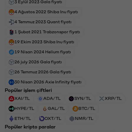
3 Eylül 2023 Gala fiyatı
4 Ağustos 2022 Shiba Inu fiyatı
4 Temmuz 2023 Quant fiyatı
1 Şubat 2021 Trabzonspor fiyatı
19 Ekim 2023 Shiba Inu fiyatı
19 Nisan 2024 Helium fiyatı
26 july 2026 Gala fiyatı
26 Temmuz 2026 Gala fiyatı
30 Nisan 2026 Axie Infinity fiyatı
Popüler işlem çiftleri
XAI/TL
ADA/TL
SYN/TL
XRP/TL
HYPE/TL
GAL/TL
BTC/TL
ETH/TL
OXT/TL
NMR/TL
Popüler kripto paralar