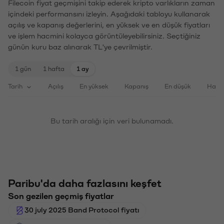
Filecoin fiyat geçmişini takip ederek kripto varlıkların zaman
içindeki performansını izleyin. Aşağıdaki tabloyu kullanarak
açılış ve kapanış değerlerini, en yüksek ve en düşük fiyatları
ve işlem hacmini kolayca görüntüleyebilirsiniz. Seçtiğiniz
günün kuru baz alınarak TL'ye çevrilmiştir.
1 gün
1 hafta
1 ay
Tarih
Açılış
En yüksek
Kapanış
En düşük
Haci
Bu tarih aralığı için veri bulunamadı.
Paribu'da daha fazlasını keşfet
Son gezilen geçmiş fiyatlar
30 july 2025 Band Protocol fiyatı