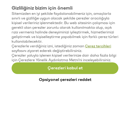
Gizliliğiniz bizim için önemli
Sitemizden en iyi şekilde faydalanabilmeniz için, amaçlarla
sınırlı ve gizliliğe uygun olacak şekilde çerezler aracılığıyla
kişisel verileriniz işlenmektedir. Bu web sitesinin çalışması için
gerekli olan çerezler zorunlu olarak kullanılmakta olup, açık
rıza vermeniz halinde deneyiminizi iyileştirmek, hizmetlerimizi
geliştirmek ve kişiselleştirme yapabilmek için farklı çerez türleri
kullanılabilecektir.
Çerezlerle verdiğiniz izni, istediğiniz zaman
Çerez tercihleri
sayfasını ziyaret ederek değiştirebilirsiniz.
Çerezler yoluyla işlenen kişisel verilerinize dair daha fazla bilgi
için Çerezlere Yönelik Aydınlatma Metni'ni inceleyebilirsiniz.
Çerezleri kabul et
Opsiyonel çerezleri reddet
Paribu’yu keşfet
Eğitimler