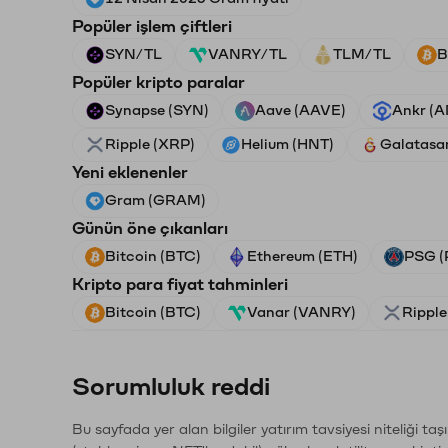
Popüler işlem çiftleri
SYN/TL
VANRY/TL
TLM/TL
B
Popüler kripto paralar
Synapse (SYN)
Aave (AAVE)
Ankr (
Ripple (XRP)
Helium (HNT)
Galatasa
Yeni eklenenler
Gram (GRAM)
Günün öne çıkanları
Bitcoin (BTC)
Ethereum (ETH)
PSG (
Kripto para fiyat tahminleri
Bitcoin (BTC)
Vanar (VANRY)
Ripple
Sorumluluk reddi
Bu sayfada yer alan bilgiler yatırım tavsiyesi niteliği ta