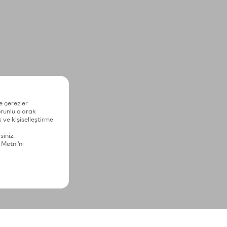
e çerezler
zorunlu olarak
 ve kişiselleştirme
siniz.
 Metni'ni