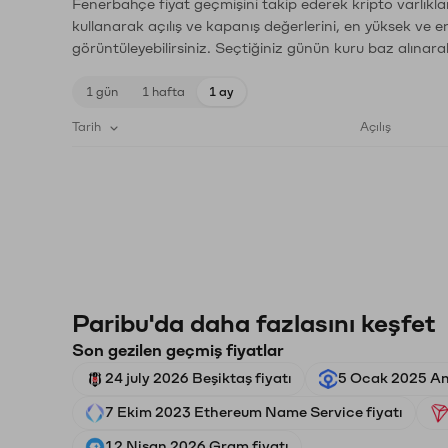
Fenerbahçe fiyat geçmişini takip ederek kripto varlıkla
kullanarak açılış ve kapanış değerlerini, en yüksek ve e
görüntüleyebilirsiniz. Seçtiğiniz günün kuru baz alınarak
1 gün
1 hafta
1 ay
Tarih
Açılış
Paribu'da daha fazlasını keşfet
Son gezilen geçmiş fiyatlar
24 july 2026 Beşiktaş fiyatı
5 Ocak 2025 Ank
7 Ekim 2023 Ethereum Name Service fiyatı
12 Nisan 2026 Gram fiyatı