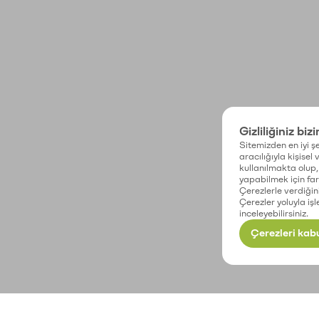
Gizliliğiniz biz
Sitemizden en iyi şe
aracılığıyla kişisel
kullanılmakta olup, 
yapabilmek için fark
Çerezlerle verdiğin
Çerezler yoluyla işl
inceleyebilirsiniz.
Çerezleri kabu