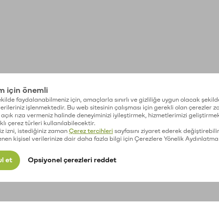
im için önemli
kilde faydalanabilmeniz için, amaçlarla sınırlı ve gizliliğe uygun olacak şekild
 verileriniz işlenmektedir. Bu web sitesinin çalışması için gerekli olan çerezler 
açık rıza vermeniz halinde deneyiminizi iyileştirmek, hizmetlerimizi geliştirmek
lı çerez türleri kullanılabilecektir.
iz izni, istediğiniz zaman
Çerez tercihleri
sayfasını ziyaret ederek değiştirebilir
enen kişisel verilerinize dair daha fazla bilgi için Çerezlere Yönelik Aydınlatma
l et
Opsiyonel çerezleri reddet