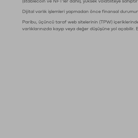
(stablecoin ve NFT'ler dahil), yüksek volatiliteye sahipti
Dijital varlık işlemleri yapmadan önce finansal durumu
Paribu, üçüncü taraf web sitelerinin (TPW) içeriklerin
varlıklarınızda kayıp veya değer düşüşüne yol açabilir. 