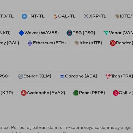
TC/TL
HNT/TL
GAL/TL
XRP/TL
KITE/
ANKR)
Waves (WAVES)
PSG (PSG)
Vanar (VA
ray (GAL)
Ethereum (ETH)
Kite (KITE)
Render
PSG)
Stellar (XLM)
Cardano (ADA)
Tron (TRX
 (XRP)
Avalanche (AVAX)
Pepe (PEPE)
Chiliz
şımaz. Paribu, dijital varlıkların alım-satımı veya saklanmasıyla ilgi