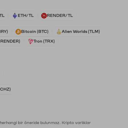
TL
ETH/TL
RENDER/TL
NRY)
Bitcoin (BTC)
Alien Worlds (TLM)
 (RENDER)
Tron (TRX)
)
 (CHZ)
li herhangi bir öneride bulunmaz. Kripto varlıklar