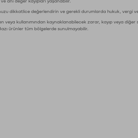
r ve ani değer kayıpları yaşanabilir.
nuzu dikkatlice değerlendirin ve gerekli durumlarda hukuk, vergi v
den veya kullanımından kaynaklanabilecek zarar, kayıp veya diğer 
Bazı ürünler tüm bölgelerde sunulmayabilir.