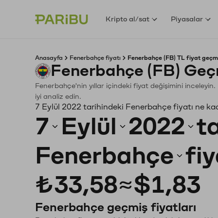
Kripto al/sat
Piyasalar
Anasayfa
Fenerbahçe fiyatı
Fenerbahçe (FB) TL fiyat geçmi
Fenerbahçe (FB) Geç
Fenerbahçe'nin yıllar içindeki fiyat değişimini inceley
iyi analiz edin.
7 Eylül 2022 tarihindeki Fenerbahçe fiyatı ne ka
7
Eylül
2022
t
Fenerbahçe
fi
₺33,58
≈
$1,83
Fenerbahçe geçmiş fiyatları