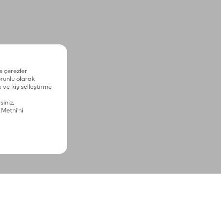
e çerezler
zorunlu olarak
 ve kişiselleştirme
siniz.
 Metni'ni