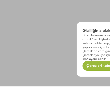
Gizliliğiniz biz
Sitemizden en iyi şe
aracılığıyla kişisel
kullanılmakta olup, 
yapabilmek için fark
Çerezlerle verdiğin
Çerezler yoluyla işl
inceleyebilirsiniz.
Çerezleri kabu