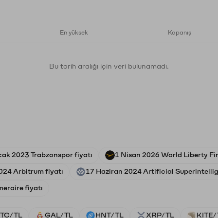
En yüksek
Kapanış
Bu tarih aralığı için veri bulunamadı.
cak 2023 Trabzonspor fiyatı
1 Nisan 2026 World Liberty Fin
24 Arbitrum fiyatı
17 Haziran 2024 Artificial Superintelli
eraire fiyatı
TC/TL
GAL/TL
HNT/TL
XRP/TL
KITE/