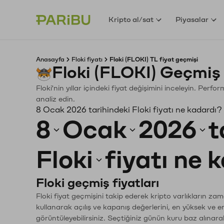
Kripto al/sat
Piyasalar
Anasayfa
Floki fiyatı
Floki (FLOKI) TL fiyat geçmişi
Floki (FLOKI) Geçmiş
Floki'nin yıllar içindeki fiyat değişimini inceleyin. Perf
analiz edin.
8 Ocak 2026 tarihindeki Floki fiyatı ne kadardı?
8
Ocak
2026
t
Floki
fiyatı ne 
Floki geçmiş fiyatları
Floki fiyat geçmişini takip ederek kripto varlıkların za
kullanarak açılış ve kapanış değerlerini, en yüksek ve e
görüntüleyebilirsiniz. Seçtiğiniz günün kuru baz alınarak