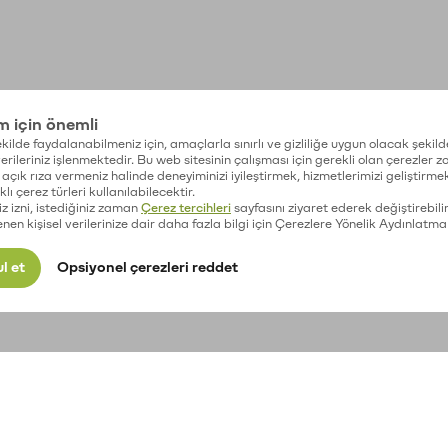
im için önemli
kilde faydalanabilmeniz için, amaçlarla sınırlı ve gizliliğe uygun olacak şekild
 verileriniz işlenmektedir. Bu web sitesinin çalışması için gerekli olan çerezler 
açık rıza vermeniz halinde deneyiminizi iyileştirmek, hizmetlerimizi geliştirmek
lı çerez türleri kullanılabilecektir.
iz izni, istediğiniz zaman
Çerez tercihleri
sayfasını ziyaret ederek değiştirebilir
enen kişisel verilerinize dair daha fazla bilgi için Çerezlere Yönelik Aydınlatma
l et
Opsiyonel çerezleri reddet