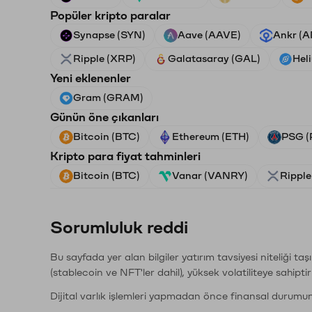
Popüler kripto paralar
Synapse (SYN)
Aave (AAVE)
Ankr (
Ripple (XRP)
Galatasaray (GAL)
Hel
Yeni eklenenler
Gram (GRAM)
Günün öne çıkanları
Bitcoin (BTC)
Ethereum (ETH)
PSG (
Kripto para fiyat tahminleri
Bitcoin (BTC)
Vanar (VANRY)
Ripple
Sorumluluk reddi
Bu sayfada yer alan bilgiler yatırım tavsiyesi niteliği ta
(stablecoin ve NFT'ler dahil), yüksek volatiliteye sahipti
Dijital varlık işlemleri yapmadan önce finansal durumu