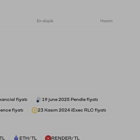
En düşük
Hacim
ancial fiyatı
19 june 2025 Pendle fiyatı
gence fiyatı
23 Kasım 2024 iExec RLC fiyatı
TL
ETH/TL
RENDER/TL