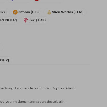
NRY)
Bitcoin (BTC)
Alien Worlds (TLM)
 (RENDER)
Tron (TRX)
)
 (CHZ)
li herhangi bir öneride bulunmaz. Kripto varlıklar
eya yatırım danışmanınızdan destek alın.