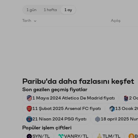
1 gün
1 hafta
1 ay
Tarih
Açılış
Paribu'da daha fazlasını keşfet
Son gezilen geçmiş fiyatlar
1 Mayıs 2024 Atletico De Madrid fiyatı
2 O
11 Şubat 2025 Arsenal FC fiyatı
13 Ocak 20
21 Nisan 2024 PSG fiyatı
18 april 2025 Num
Popüler işlem çiftleri
SYN/TL
VANRY/TL
TLM/TL
B