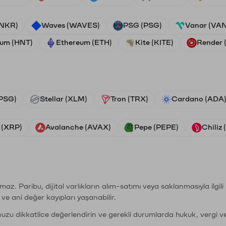
ANKR)
Waves (WAVES)
PSG (PSG)
Vanar (VA
ium (HNT)
Ethereum (ETH)
Kite (KITE)
Render
PSG)
Stellar (XLM)
Tron (TRX)
Cardano (ADA
 (XRP)
Avalanche (AVAX)
Pepe (PEPE)
Chiliz
şımaz. Paribu, dijital varlıkların alım-satımı veya saklanmasıyla ilgi
r ve ani değer kayıpları yaşanabilir.
nuzu dikkatlice değerlendirin ve gerekli durumlarda hukuk, vergi v