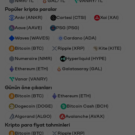
NMR/TL
GAL/TL
VANRY/TL
Popüler kripto paralar
Ankr (ANKR)
Cartesi (CTSI)
Xai (XAI)
Aave (AAVE)
PSG (PSG)
Waves (WAVES)
Cardano (ADA)
Bitcoin (BTC)
Ripple (XRP)
Kite (KITE)
Numeraire (NMR)
Hyperliquid (HYPE)
Ethereum (ETH)
Galatasaray (GAL)
Vanar (VANRY)
Günün öne çıkanları
Bitcoin (BTC)
Ethereum (ETH)
Dogecoin (DOGE)
Bitcoin Cash (BCH)
Algorand (ALGO)
Avalanche (AVAX)
Kripto para fiyat tahminleri
Bitcoin (BTC)
Ripple (XRP)