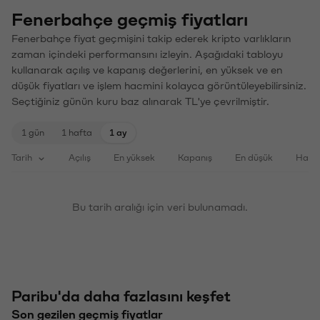
Fenerbahçe geçmiş fiyatları
Fenerbahçe fiyat geçmişini takip ederek kripto varlıkların
zaman içindeki performansını izleyin. Aşağıdaki tabloyu
kullanarak açılış ve kapanış değerlerini, en yüksek ve en
düşük fiyatları ve işlem hacmini kolayca görüntüleyebilirsiniz.
Seçtiğiniz günün kuru baz alınarak TL'ye çevrilmiştir.
1 gün
1 hafta
1 ay
Tarih
Açılış
En yüksek
Kapanış
En düşük
Haci
Bu tarih aralığı için veri bulunamadı.
Paribu'da daha fazlasını keşfet
Son gezilen geçmiş fiyatlar