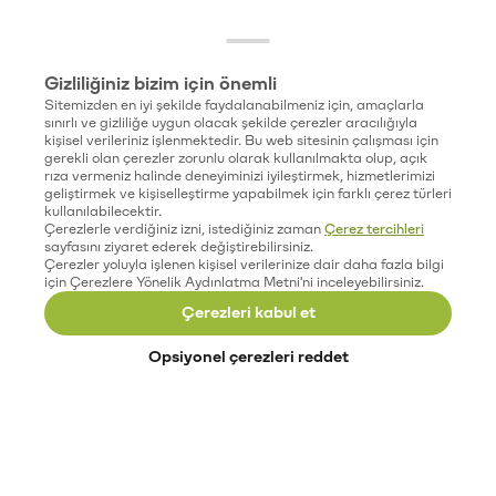
Gizliliğiniz bizim için önemli
Sitemizden en iyi şekilde faydalanabilmeniz için, amaçlarla
sınırlı ve gizliliğe uygun olacak şekilde çerezler aracılığıyla
kişisel verileriniz işlenmektedir. Bu web sitesinin çalışması için
gerekli olan çerezler zorunlu olarak kullanılmakta olup, açık
rıza vermeniz halinde deneyiminizi iyileştirmek, hizmetlerimizi
geliştirmek ve kişiselleştirme yapabilmek için farklı çerez türleri
kullanılabilecektir.
Çerezlerle verdiğiniz izni, istediğiniz zaman
Çerez tercihleri
sayfasını ziyaret ederek değiştirebilirsiniz.
Çerezler yoluyla işlenen kişisel verilerinize dair daha fazla bilgi
için Çerezlere Yönelik Aydınlatma Metni'ni inceleyebilirsiniz.
Çerezleri kabul et
Opsiyonel çerezleri reddet