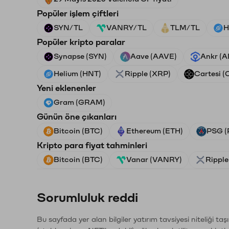
Popüler işlem çiftleri
SYN/TL
VANRY/TL
TLM/TL
H
Popüler kripto paralar
Synapse (SYN)
Aave (AAVE)
Ankr (
Helium (HNT)
Ripple (XRP)
Cartesi (
Yeni eklenenler
Gram (GRAM)
Günün öne çıkanları
Bitcoin (BTC)
Ethereum (ETH)
PSG (
Kripto para fiyat tahminleri
Bitcoin (BTC)
Vanar (VANRY)
Ripple
Sorumluluk reddi
Bu sayfada yer alan bilgiler yatırım tavsiyesi niteliği ta