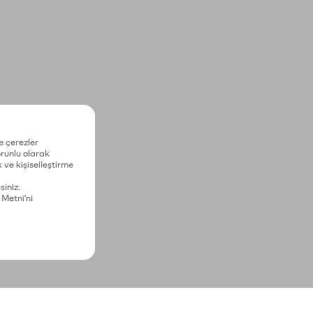
e çerezler
zorunlu olarak
 ve kişiselleştirme
siniz.
 Metni'ni