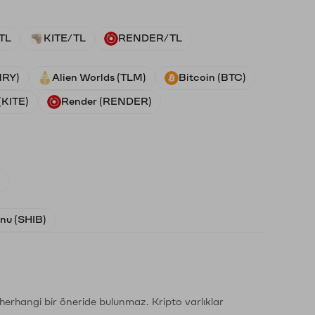
TL
KITE/TL
RENDER/TL
NRY)
Alien Worlds (TLM)
Bitcoin (BTC)
(KITE)
Render (RENDER)
)
Inu (SHIB)
li herhangi bir öneride bulunmaz. Kripto varlıklar