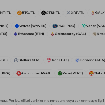
NT/TL
BTC/TL
CTSI/TL
XRP/TL
GAL/
ANKR)
Waves (WAVES)
PSG (PSG)
Vanar (VA
CTSI)
Ethereum (ETH)
Galatasaray (GAL)
Kite 
PSG)
Stellar (XLM)
Tron (TRX)
Cardano (ADA
 (XRP)
Avalanche (AVAX)
Pepe (PEPE)
Shiba 
şımaz. Paribu, dijital varlıkların alım-satımı veya saklanmasıyla ilgi