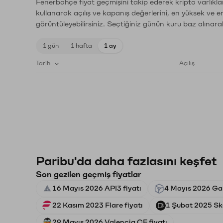
Fenerbahçe fiyat geçmişini takip ederek kripto varlıkla
kullanarak açılış ve kapanış değerlerini, en yüksek ve e
görüntüleyebilirsiniz. Seçtiğiniz günün kuru baz alınarak
1 gün
1 hafta
1 ay
Tarih
Açılış
Paribu'da daha fazlasını keşfet
Son gezilen geçmiş fiyatlar
16 Mayıs 2026 API3 fiyatı
4 Mayıs 2026 Gal
22 Kasım 2023 Flare fiyatı
1 Şubat 2025 Ska
29 Mayıs 2026 Valencia CF fiyatı