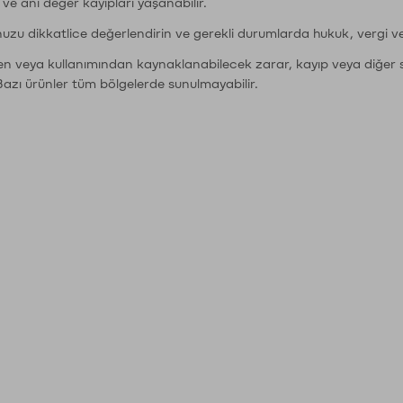
r ve ani değer kayıpları yaşanabilir.
nuzu dikkatlice değerlendirin ve gerekli durumlarda hukuk, vergi v
den veya kullanımından kaynaklanabilecek zarar, kayıp veya diğer 
Bazı ürünler tüm bölgelerde sunulmayabilir.