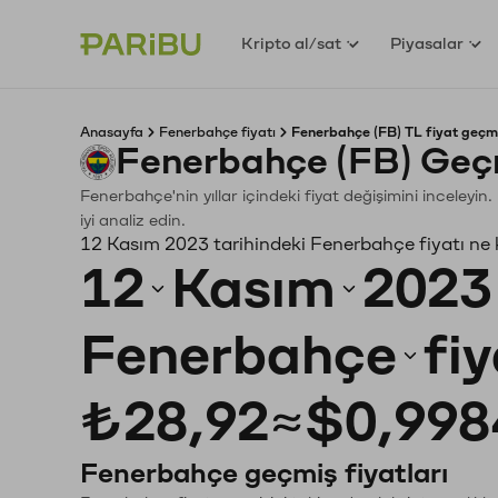
Kripto al/sat
Piyasalar
Anasayfa
Fenerbahçe fiyatı
Fenerbahçe (FB) TL fiyat geçmi
Fenerbahçe (FB) Geç
Fenerbahçe'nin yıllar içindeki fiyat değişimini inceley
iyi analiz edin.
12 Kasım 2023 tarihindeki Fenerbahçe fiyatı ne
12
Kasım
2023
Fenerbahçe
fi
₺28,92
≈
$0,998
Fenerbahçe geçmiş fiyatları