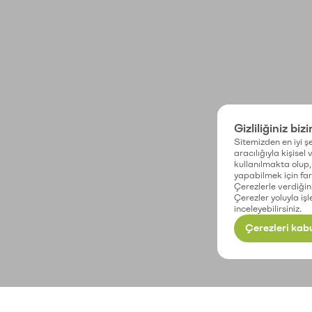
Gizliliğiniz biz
Sitemizden en iyi şe
aracılığıyla kişisel
kullanılmakta olup, 
yapabilmek için fark
Çerezlerle verdiğin
Çerezler yoluyla işl
inceleyebilirsiniz.
Çerezleri kabu