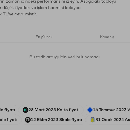
rın zaman içindeki performansını izleyin. Aşağıdaki tabloyu
n düşük fiyatları ve işlem hacmini kolayca
 TL'ye çevrilmiştir.
En yüksek
Kapanış
Bu tarih aralığı için veri bulunamadı.
a fiyatı
28 Mart 2025 Kaito fiyatı
16 Temmuz 2023 W
le fiyatı
12 Ekim 2023 Skale fiyatı
31 Ocak 2024 Ast