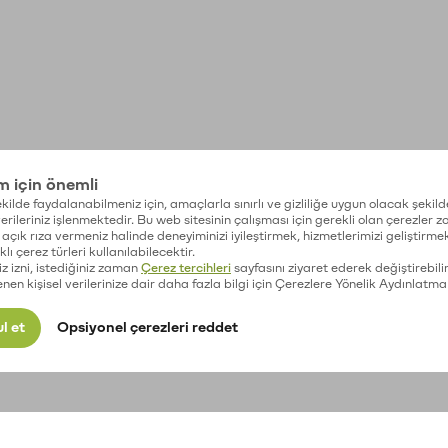
im için önemli
kilde faydalanabilmeniz için, amaçlarla sınırlı ve gizliliğe uygun olacak şekild
 verileriniz işlenmektedir. Bu web sitesinin çalışması için gerekli olan çerezler 
açık rıza vermeniz halinde deneyiminizi iyileştirmek, hizmetlerimizi geliştirmek
lı çerez türleri kullanılabilecektir.
iz izni, istediğiniz zaman
Çerez tercihleri
sayfasını ziyaret ederek değiştirebilir
enen kişisel verilerinize dair daha fazla bilgi için Çerezlere Yönelik Aydınlatma
l et
Opsiyonel çerezleri reddet