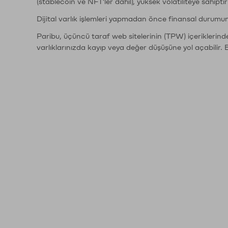
(stablecoin ve NFT'ler dahil), yüksek volatiliteye sahipti
Dijital varlık işlemleri yapmadan önce finansal durumu
Paribu, üçüncü taraf web sitelerinin (TPW) içeriklerin
varlıklarınızda kayıp veya değer düşüşüne yol açabilir. 