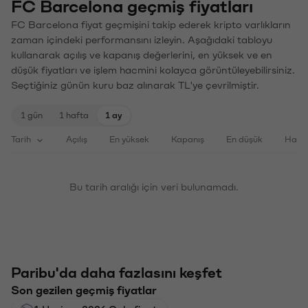
FC Barcelona geçmiş fiyatları
FC Barcelona fiyat geçmişini takip ederek kripto varlıkların
zaman içindeki performansını izleyin. Aşağıdaki tabloyu
kullanarak açılış ve kapanış değerlerini, en yüksek ve en
düşük fiyatları ve işlem hacmini kolayca görüntüleyebilirsiniz.
Seçtiğiniz günün kuru baz alınarak TL'ye çevrilmiştir.
1 gün
1 hafta
1 ay
Tarih
Açılış
En yüksek
Kapanış
En düşük
Haci
Bu tarih aralığı için veri bulunamadı.
Paribu'da daha fazlasını keşfet
Son gezilen geçmiş fiyatlar