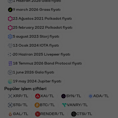
1 Haziran 2026 Gala fiyatı
9 march 2026 Grass fiyatı
23 Ağustos 2021 Polkadot fiyatı
25 february 2022 Polkadot fiyatı
5 august 2023 Storj fiyatı
13 Ocak 2024 IOTA fiyatı
20 Haziran 2025 Livepeer fiyatı
18 Temmuz 2026 Band Protocol fiyatı
1 june 2026 Gala fiyatı
19 may 2024 Jupiter fiyatı
Popüler işlem çiftleri
XRP/TL
XAI/TL
SYN/TL
ADA/TL
STG/TL
BTC/TL
VANRY/TL
GAL/TL
RENDER/TL
CTSI/TL