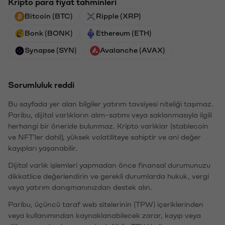
Kripto para fiyat tahminleri
Bitcoin (BTC)
Ripple (XRP)
Bonk (BONK)
Ethereum (ETH)
Synapse (SYN)
Avalanche (AVAX)
Sorumluluk reddi
Bu sayfada yer alan bilgiler yatırım tavsiyesi niteliği taşımaz.
Paribu, dijital varlıkların alım-satımı veya saklanmasıyla ilgili
herhangi bir öneride bulunmaz. Kripto varlıklar (stablecoin
ve NFT'ler dahil), yüksek volatiliteye sahiptir ve ani değer
kayıpları yaşanabilir.
Dijital varlık işlemleri yapmadan önce finansal durumunuzu
dikkatlice değerlendirin ve gerekli durumlarda hukuk, vergi
veya yatırım danışmanınızdan destek alın.
Paribu, üçüncü taraf web sitelerinin (TPW) içeriklerinden
veya kullanımından kaynaklanabilecek zarar, kayıp veya