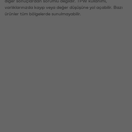
diğer sonuçlardan sorumlu değildir. TPW kullanımı,
varlıklarınızda kayıp veya değer düşüşüne yol açabilir. Bazı
ürünler tüm bölgelerde sunulmayabilir.