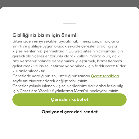
Gizliliğiniz bizim için önemli
Sitemizden en iyi şekilde faydalanabilmeniz için, amaçlarla
sınırlı ve gizliliğe uygun olacak şekilde çerezler aracılığıyla
kişisel verileriniz işlenmektedir. Bu web sitesinin çalışması için
gerekli olan çerezler zorunlu olarak kullanılmakta olup, açık
rıza vermeniz halinde deneyiminizi iyileştirmek, hizmetlerimizi
geliştirmek ve kişiselleştirme yapabilmek için farklı çerez türleri
kullanılabilecektir.
Çerezlerle verdiğiniz izni, istediğiniz zaman
Çerez tercihleri
sayfasını ziyaret ederek değiştirebilirsiniz.
Çerezler yoluyla işlenen kişisel verilerinize dair daha fazla bilgi
için Çerezlere Yönelik Aydınlatma Metni'ni inceleyebilirsiniz.
Çerezleri kabul et
Opsiyonel çerezleri reddet