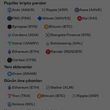
Popüler kripto paralar
Ankr (ANKR)
Ripple (XRP)
Aave (AAVE)
PSG (PSG)
Waves (WAVES)
Xai (XAI)
Synapse (SYN)
Bitcoin (BTC)
Cardano (ADA)
Stargate Finance (STG)
Vanar (VANRY)
Galatasaray (GAL)
Ethereum (ETH)
Render (RENDER)
Cartesi (CTSI)
Yeni eklenenler
Gram (GRAM)
Günün öne çıkanları
Ethereum (ETH)
Stellar (XLM)
Tron (TRX)
Bitcoin (BTC)
Ripple (XRP)
Solana (SOL)