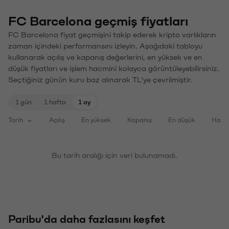
FC Barcelona geçmiş fiyatları
FC Barcelona fiyat geçmişini takip ederek kripto varlıkların
zaman içindeki performansını izleyin. Aşağıdaki tabloyu
kullanarak açılış ve kapanış değerlerini, en yüksek ve en
düşük fiyatları ve işlem hacmini kolayca görüntüleyebilirsiniz.
Seçtiğiniz günün kuru baz alınarak TL'ye çevrilmiştir.
1 gün
1 hafta
1 ay
Tarih
Açılış
En yüksek
Kapanış
En düşük
Haci
Bu tarih aralığı için veri bulunamadı.
Paribu'da daha fazlasını keşfet