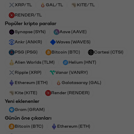
XRP/TL
GAL/TL
KITE/TL
RENDER/TL
Popüler kripto paralar
Synapse (SYN)
Aave (AAVE)
Ankr (ANKR)
Waves (WAVES)
PSG (PSG)
Bitcoin (BTC)
Cartesi (CTSI)
Alien Worlds (TLM)
Helium (HNT)
Ripple (XRP)
Vanar (VANRY)
Ethereum (ETH)
Galatasaray (GAL)
Kite (KITE)
Render (RENDER)
Yeni eklenenler
Gram (GRAM)
Günün öne çıkanları
Bitcoin (BTC)
Ethereum (ETH)