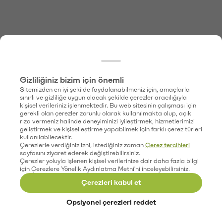
Gizliliğiniz bizim için önemli
Sitemizden en iyi şekilde faydalanabilmeniz için, amaçlarla
sınırlı ve gizliliğe uygun olacak şekilde çerezler aracılığıyla
kişisel verileriniz işlenmektedir. Bu web sitesinin çalışması için
gerekli olan çerezler zorunlu olarak kullanılmakta olup, açık
rıza vermeniz halinde deneyiminizi iyileştirmek, hizmetlerimizi
geliştirmek ve kişiselleştirme yapabilmek için farklı çerez türleri
kullanılabilecektir.
Çerezlerle verdiğiniz izni, istediğiniz zaman
Çerez tercihleri
sayfasını ziyaret ederek değiştirebilirsiniz.
Çerezler yoluyla işlenen kişisel verilerinize dair daha fazla bilgi
için Çerezlere Yönelik Aydınlatma Metni'ni inceleyebilirsiniz.
Çerezleri kabul et
Opsiyonel çerezleri reddet