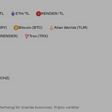
TL
ETH/TL
RENDER/TL
NRY)
Bitcoin (BTC)
Alien Worlds (TLM)
 (RENDER)
Tron (TRX)
)
 (CHZ)
li herhangi bir öneride bulunmaz. Kripto varlıklar