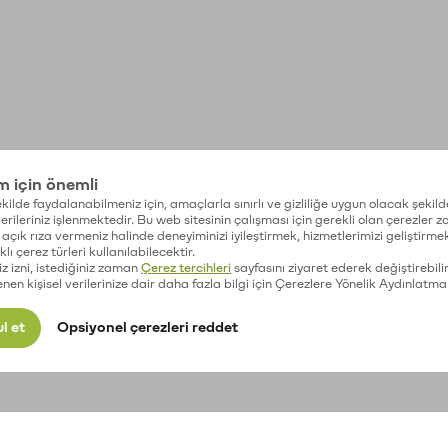
im için önemli
kilde faydalanabilmeniz için, amaçlarla sınırlı ve gizliliğe uygun olacak şekild
 verileriniz işlenmektedir. Bu web sitesinin çalışması için gerekli olan çerezler 
açık rıza vermeniz halinde deneyiminizi iyileştirmek, hizmetlerimizi geliştirmek
lı çerez türleri kullanılabilecektir.
iz izni, istediğiniz zaman
Çerez tercihleri
sayfasını ziyaret ederek değiştirebilir
enen kişisel verilerinize dair daha fazla bilgi için Çerezlere Yönelik Aydınlatma
l et
Opsiyonel çerezleri reddet