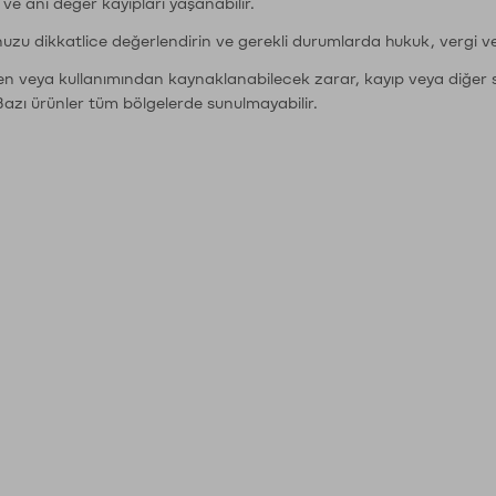
r ve ani değer kayıpları yaşanabilir.
nuzu dikkatlice değerlendirin ve gerekli durumlarda hukuk, vergi v
den veya kullanımından kaynaklanabilecek zarar, kayıp veya diğer 
Bazı ürünler tüm bölgelerde sunulmayabilir.