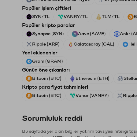
Popüler işlem çiftleri
SYN/TL
VANRY/TL
TLM/TL
B
Popüler kripto paralar
Synapse (SYN)
Aave (AAVE)
Ankr (
Ripple (XRP)
Galatasaray (GAL)
Hel
Yeni eklenenler
Gram (GRAM)
Günün öne çıkanları
Bitcoin (BTC)
Ethereum (ETH)
Stella
Kripto para fiyat tahminleri
Bitcoin (BTC)
Vanar (VANRY)
Ripple
Sorumluluk reddi
Bu sayfada yer alan bilgiler yatırım tavsiyesi niteliği ta