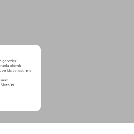
e çerezler
zorunlu olarak
 ve kişiselleştirme
siniz.
 Metni'ni