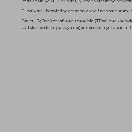
(stablecoin ve NFT'ler dahil), yüksek volatiliteye sahipti
Dijital varlık işlemleri yapmadan önce finansal durumu
Paribu, üçüncü taraf web sitelerinin (TPW) içeriklerin
varlıklarınızda kayıp veya değer düşüşüne yol açabilir. 