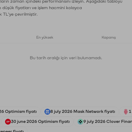
ların zaman içindeki performansını izleyin. Aşağıdaki tabloyu
n düşük fiyatları ve işlem hacmini kolayca
 TL'ye çevrilmiştir.
En yüksek
Kapanış
Bu tarih aralığı için veri bulunamadı.
26 Optimism fiyatı
8 july 2026 Mask Network fiyatı
1
30 june 2026 Optimism fiyatı
9 july 2026 Clover Finan
vepeer fiyatı