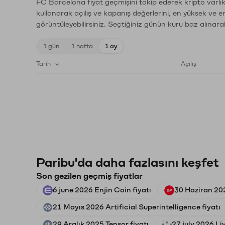
FC Barcelona fiyat geçmişini takip ederek kripto varlık
kullanarak açılış ve kapanış değerlerini, en yüksek ve e
görüntüleyebilirsiniz. Seçtiğiniz günün kuru baz alınarak
1 gün
1 hafta
1 ay
Tarih
Açılış
Paribu'da daha fazlasını keşfet
Son gezilen geçmiş fiyatlar
6 june 2026 Enjin Coin fiyatı
30 Haziran 20
21 Mayıs 2026 Artificial Superintelligence fiyatı
29 Aralık 2025 Tensor fiyatı
27 july 2026 Li