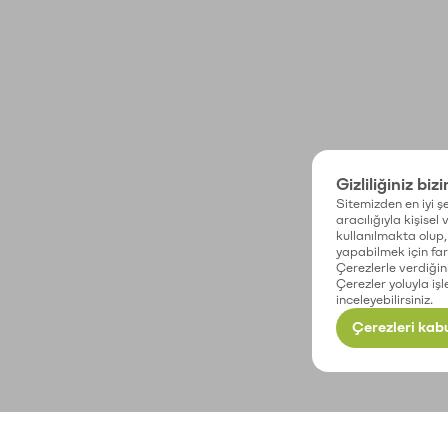
Gizliliğiniz biz
Sitemizden en iyi şe
aracılığıyla kişisel
kullanılmakta olup, 
yapabilmek için fark
Çerezlerle verdiğin
Çerezler yoluyla işl
inceleyebilirsiniz.
Çerezleri kabu