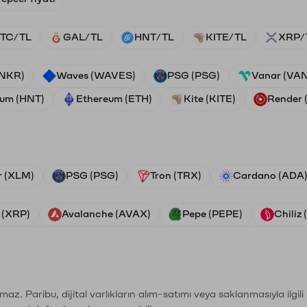
TC/TL
GAL/TL
HNT/TL
KITE/TL
XRP/
ANKR)
Waves (WAVES)
PSG (PSG)
Vanar (VA
ium (HNT)
Ethereum (ETH)
Kite (KITE)
Render
r (XLM)
PSG (PSG)
Tron (TRX)
Cardano (ADA
 (XRP)
Avalanche (AVAX)
Pepe (PEPE)
Chiliz
şımaz. Paribu, dijital varlıkların alım-satımı veya saklanmasıyla ilgi