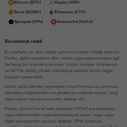
Bitcoin (BTC)
Ripple (XRP)
Bonk (BONK)
Ethereum (ETH)
Synapse (SYN)
Avalanche (AVAX)
Sorumluluk reddi
Bu sayfada yer alan bilgiler yatırım tavsiyesi niteliği taşımaz.
Paribu, dijital varlıkların alım-satımı veya saklanmasıyla ilgili
herhangi bir öneride bulunmaz. Kripto varlıklar (stablecoin
ve NFT'ler dahil), yüksek volatiliteye sahiptir ve ani değer
kayıpları yaşanabilir.
Dijital varlık işlemleri yapmadan önce finansal durumunuzu
dikkatlice değerlendirin ve gerekli durumlarda hukuk, vergi
veya yatırım danışmanınızdan destek alın.
Paribu, üçüncü taraf web sitelerinin (TPW) içeriklerinden
veya kullanımından kaynaklanabilecek zarar, kayıp veya
diğer sonuçlardan sorumlu değildir. TPW kullanımı,
varlıklarınızda kayıp veya değer düşüşüne yol açabilir. Bazı