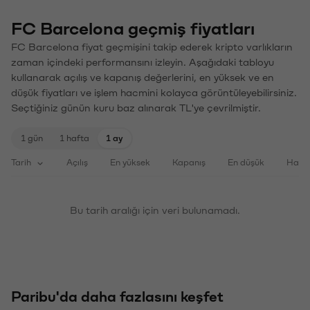
FC Barcelona geçmiş fiyatları
FC Barcelona fiyat geçmişini takip ederek kripto varlıkların
zaman içindeki performansını izleyin. Aşağıdaki tabloyu
kullanarak açılış ve kapanış değerlerini, en yüksek ve en
düşük fiyatları ve işlem hacmini kolayca görüntüleyebilirsiniz.
Seçtiğiniz günün kuru baz alınarak TL'ye çevrilmiştir.
1 gün
1 hafta
1 ay
Tarih
Açılış
En yüksek
Kapanış
En düşük
Haci
Bu tarih aralığı için veri bulunamadı.
Paribu'da daha fazlasını keşfet