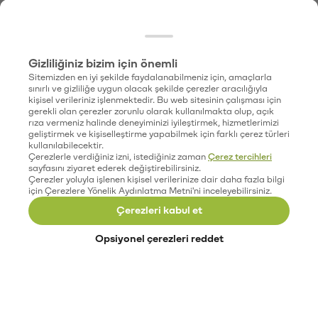
Gizliliğiniz bizim için önemli
Sitemizden en iyi şekilde faydalanabilmeniz için, amaçlarla
sınırlı ve gizliliğe uygun olacak şekilde çerezler aracılığıyla
kişisel verileriniz işlenmektedir. Bu web sitesinin çalışması için
gerekli olan çerezler zorunlu olarak kullanılmakta olup, açık
rıza vermeniz halinde deneyiminizi iyileştirmek, hizmetlerimizi
geliştirmek ve kişiselleştirme yapabilmek için farklı çerez türleri
kullanılabilecektir.
Çerezlerle verdiğiniz izni, istediğiniz zaman
Çerez tercihleri
sayfasını ziyaret ederek değiştirebilirsiniz.
Çerezler yoluyla işlenen kişisel verilerinize dair daha fazla bilgi
için Çerezlere Yönelik Aydınlatma Metni'ni inceleyebilirsiniz.
Çerezleri kabul et
Opsiyonel çerezleri reddet