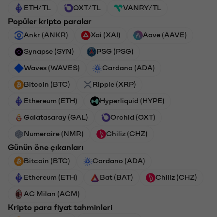
ETH/TL
OXT/TL
VANRY/TL
Popüler kripto paralar
Ankr (ANKR)
Xai (XAI)
Aave (AAVE)
Synapse (SYN)
PSG (PSG)
Waves (WAVES)
Cardano (ADA)
Bitcoin (BTC)
Ripple (XRP)
Ethereum (ETH)
Hyperliquid (HYPE)
Galatasaray (GAL)
Orchid (OXT)
Numeraire (NMR)
Chiliz (CHZ)
Günün öne çıkanları
Bitcoin (BTC)
Cardano (ADA)
Ethereum (ETH)
Bat (BAT)
Chiliz (CHZ)
AC Milan (ACM)
Kripto para fiyat tahminleri