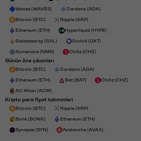
Waves (WAVES)
Cardano (ADA)
Bitcoin (BTC)
Ripple (XRP)
Ethereum (ETH)
Hyperliquid (HYPE)
Galatasaray (GAL)
Orchid (OXT)
Numeraire (NMR)
Chiliz (CHZ)
Günün öne çıkanları
Bitcoin (BTC)
Cardano (ADA)
Ethereum (ETH)
Bat (BAT)
Chiliz (CHZ)
AC Milan (ACM)
Kripto para fiyat tahminleri
Bitcoin (BTC)
Ripple (XRP)
Bonk (BONK)
Ethereum (ETH)
Synapse (SYN)
Avalanche (AVAX)