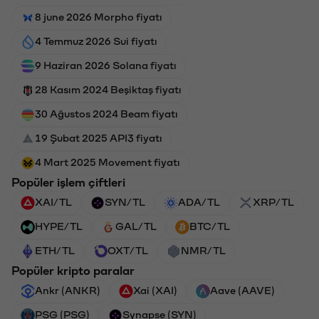
8 june 2026 Morpho fiyatı
4 Temmuz 2026 Sui fiyatı
9 Haziran 2026 Solana fiyatı
28 Kasım 2024 Beşiktaş fiyatı
30 Ağustos 2024 Beam fiyatı
19 Şubat 2025 API3 fiyatı
4 Mart 2025 Movement fiyatı
Popüler işlem çiftleri
XAI/TL
SYN/TL
ADA/TL
XRP/TL
HYPE/TL
GAL/TL
BTC/TL
ETH/TL
OXT/TL
NMR/TL
Popüler kripto paralar
Ankr (ANKR)
Xai (XAI)
Aave (AAVE)
PSG (PSG)
Synapse (SYN)