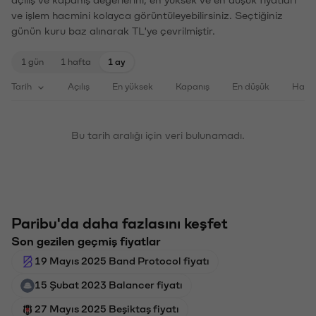
ve işlem hacmini kolayca görüntüleyebilirsiniz. Seçtiğiniz
günün kuru baz alınarak TL'ye çevrilmiştir.
1 gün
1 hafta
1 ay
Tarih
Açılış
En yüksek
Kapanış
En düşük
Haci
Bu tarih aralığı için veri bulunamadı.
Paribu'da daha fazlasını keşfet
Son gezilen geçmiş fiyatlar
19 Mayıs 2025 Band Protocol fiyatı
15 Şubat 2023 Balancer fiyatı
27 Mayıs 2025 Beşiktaş fiyatı