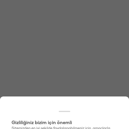
Gizliliğiniz bizim için önemli
Sitemizden en iyi şekilde faydalanabilmeniz için, amaçlarla