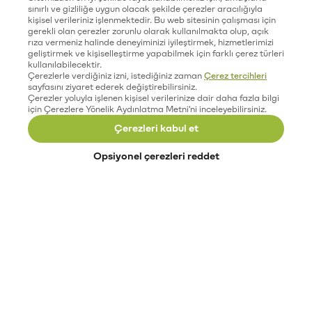
sınırlı ve gizliliğe uygun olacak şekilde çerezler aracılığıyla
kişisel verileriniz işlenmektedir. Bu web sitesinin çalışması için
gerekli olan çerezler zorunlu olarak kullanılmakta olup, açık
rıza vermeniz halinde deneyiminizi iyileştirmek, hizmetlerimizi
geliştirmek ve kişiselleştirme yapabilmek için farklı çerez türleri
kullanılabilecektir.
Çerezlerle verdiğiniz izni, istediğiniz zaman
Çerez tercihleri
sayfasını ziyaret ederek değiştirebilirsiniz.
Çerezler yoluyla işlenen kişisel verilerinize dair daha fazla bilgi
için Çerezlere Yönelik Aydınlatma Metni'ni inceleyebilirsiniz.
Çerezleri kabul et
Opsiyonel çerezleri reddet
Paribu’yu keşfet
Eğitimler
Etkinlikler
Açık pozisyonlar
Paribu sistem durumu