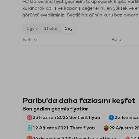
FC Barcelona fiyat geçmişini takip ederek kripto varlık
kullanarak açılış ve kapanış değerlerini, en yüksek ve e
görüntüleyebilirsiniz. Seçtiğiniz günün kuru baz alınarak
1 gün
1 hafta
1 ay
Tarih
Açılış
Paribu'da daha fazlasını keşfet
Son gezilen geçmiş fiyatlar
23 Haziran 2026 Sentient fiyatı
25 Temmuz 2
12 Ağustos 2021 Theta fiyatı
29 Ağustos 2
26 december 2025 Decentraland fiyatı
17 