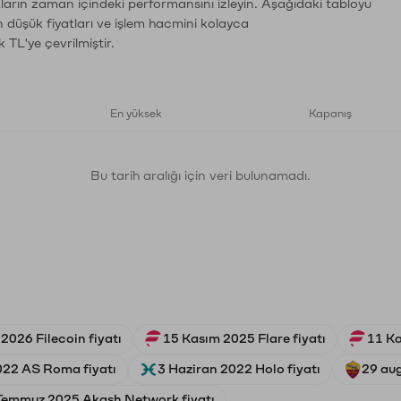
ların zaman içindeki performansını izleyin. Aşağıdaki tabloyu
n düşük fiyatları ve işlem hacmini kolayca
 TL'ye çevrilmiştir.
En yüksek
Kapanış
Bu tarih aralığı için veri bulunamadı.
026 Filecoin fiyatı
15 Kasım 2025 Flare fiyatı
11 Ka
022 AS Roma fiyatı
3 Haziran 2022 Holo fiyatı
29 au
Temmuz 2025 Akash Network fiyatı