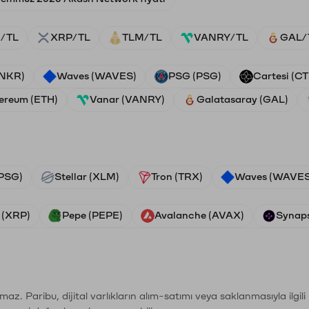
/TL
XRP/TL
TLM/TL
VANRY/TL
GAL/
ANKR)
Waves (WAVES)
PSG (PSG)
Cartesi (CT
ereum (ETH)
Vanar (VANRY)
Galatasaray (GAL)
PSG)
Stellar (XLM)
Tron (TRX)
Waves (WAVES
 (XRP)
Pepe (PEPE)
Avalanche (AVAX)
Synaps
şımaz. Paribu, dijital varlıkların alım-satımı veya saklanmasıyla ilgi