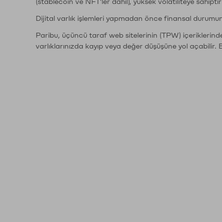
(stablecoin ve NFT'ler dahil), yüksek volatiliteye sahipti
Dijital varlık işlemleri yapmadan önce finansal durumu
Paribu, üçüncü taraf web sitelerinin (TPW) içeriklerin
varlıklarınızda kayıp veya değer düşüşüne yol açabilir. 