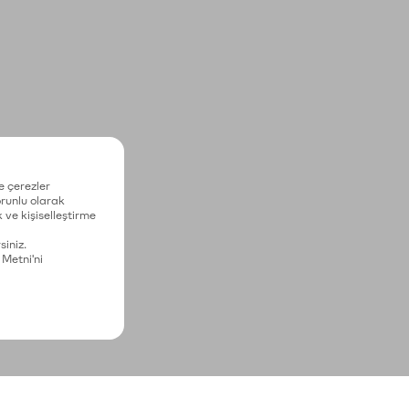
e çerezler
zorunlu olarak
 ve kişiselleştirme
siniz.
 Metni'ni