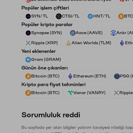
Popüler işlem çiftleri
SYN/TL
CTSI/TL
HNT/TL
BTC
Popüler kripto paralar
Synapse (SYN)
Aave (AAVE)
Ankr (
Ripple (XRP)
Alien Worlds (TLM)
Eth
Yeni eklenenler
Gram (GRAM)
Günün öne çıkanları
Bitcoin (BTC)
Ethereum (ETH)
PSG (
Kripto para fiyat tahminleri
Bitcoin (BTC)
Vanar (VANRY)
Ripple
Sorumluluk reddi
Bu sayfada yer alan bilgiler yatırım tavsiyesi niteliği ta