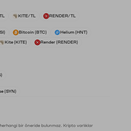
TL
KITE/TL
RENDER/TL
SI)
Bitcoin (BTC)
Helium (HNT)
Kite (KITE)
Render (RENDER)
)
e (SYN)
li herhangi bir öneride bulunmaz. Kripto varlıklar