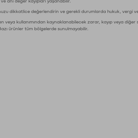
r ve ani değer kayıpları yaşanabilir.
nuzu dikkatlice değerlendirin ve gerekli durumlarda hukuk, vergi v
den veya kullanımından kaynaklanabilecek zarar, kayıp veya diğer 
Bazı ürünler tüm bölgelerde sunulmayabilir.