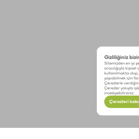
Gizliliğiniz biz
Sitemizden en iyi şe
aracılığıyla kişisel
kullanılmakta olup, 
yapabilmek için fark
Çerezlerle verdiğin
Çerezler yoluyla işl
inceleyebilirsiniz.
Çerezleri kabu