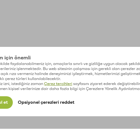
im için önemli
kilde faydalanabilmeniz için, amaçlarla sınırlı ve gizliliğe uygun olacak şekild
 verileriniz işlenmektedir. Bu web sitesinin çalışması için gerekli olan çerezler 
açık rıza vermeniz halinde deneyiminizi iyileştirmek, hizmetlerimizi geliştirmek
lı çerez türleri kullanılabilecektir.
iz izni, istediğiniz zaman
Çerez tercihleri
sayfasını ziyaret ederek değiştirebilir
enen kişisel verilerinize dair daha fazla bilgi için Çerezlere Yönelik Aydınlatma
l et
Opsiyonel çerezleri reddet