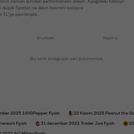
ların zaman içindeki performansını izleyin. Aşağıdaki tabloyu
n düşük fiyatları ve işlem hacmini kolayca
 TL'ye çevrilmiştir.
En yüksek
Kapanış
Bu tarih aralığı için veri bulunamadı.
mber 2025 1000Pepper fiyatı
22 Kasım 2025 Peanut the Squ
hereum fiyatı
31 december 2023 Trader Joe fiyatı
22
l 2022 AC Milan fiyatı