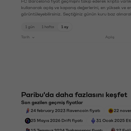
FC Barcelona fiyat geçmişini takip ederek kripto varlık
kullanarak açılış ve kapanış değerlerini, en yüksek ve e
görüntüleyebilirsiniz. Seçtiğiniz günün kuru baz alınarak
1 gün
1 hafta
1 ay
Tarih
Açılış
Paribu'da daha fazlasını keşfet
Son gezilen geçmiş fiyatlar
24 february 2023 Ravencoin fiyatı
22 nove
25 Mayıs 2026 Drift fiyatı
31 Ocak 2025 Et
15 Temmuz 2024 Trabzonspor fiyatı
27 Eylü