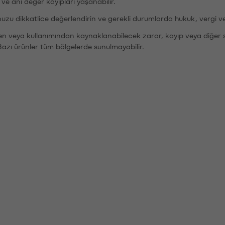
r ve ani değer kayıpları yaşanabilir.
nuzu dikkatlice değerlendirin ve gerekli durumlarda hukuk, vergi v
den veya kullanımından kaynaklanabilecek zarar, kayıp veya diğer 
Bazı ürünler tüm bölgelerde sunulmayabilir.