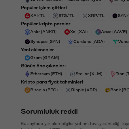
Popüler işlem çiftleri
XAI/TL
STG/TL
XRP/TL
SYN/
Popüler kripto paralar
Ankr (ANKR)
Xai (XAI)
Aave (AAVE)
Synapse (SYN)
Cardano (ADA)
Vana
Yeni eklenenler
Gram (GRAM)
Günün öne çıkanları
Ethereum (ETH)
Stellar (XLM)
Tron (
Kripto para fiyat tahminleri
Bitcoin (BTC)
Ripple (XRP)
Bonk (B
Sorumluluk reddi
Bu sayfada yer alan bilgiler yatırım tavsiyesi niteliği ta