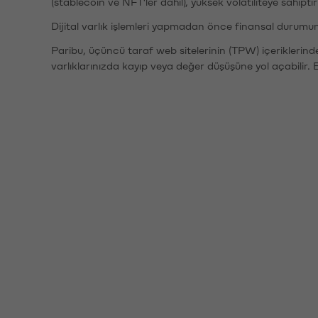
(stablecoin ve NFT'ler dahil), yüksek volatiliteye sahipti
Dijital varlık işlemleri yapmadan önce finansal durumu
Paribu, üçüncü taraf web sitelerinin (TPW) içeriklerin
varlıklarınızda kayıp veya değer düşüşüne yol açabilir. 