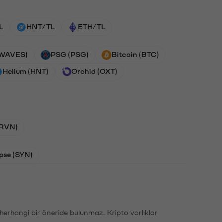
L
HNT/TL
ETH/TL
(WAVES)
PSG (PSG)
Bitcoin (BTC)
Helium (HNT)
Orchid (OXT)
(RVN)
pse (SYN)
li herhangi bir öneride bulunmaz. Kripto varlıklar