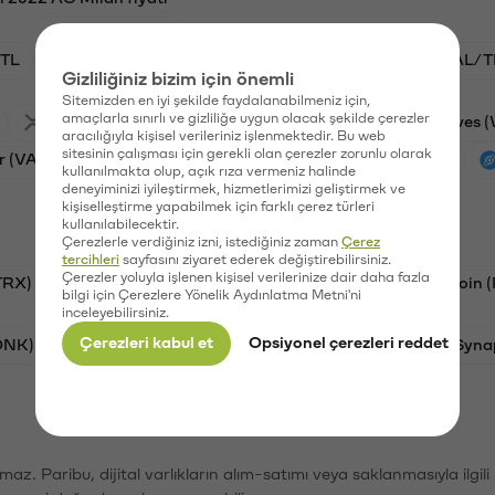
TL
BTC/TL
ADA/TL
VANRY/TL
GAL/T
Gizliliğiniz bizim için önemli
Sitemizden en iyi şekilde faydalanabilmeniz için,
amaçlarla sınırlı ve gizliliğe uygun olacak şekilde çerezler
Ripple (XRP)
Stargate Finance (STG)
Waves 
aracılığıyla kişisel verileriniz işlenmektedir. Bu web
sitesinin çalışması için gerekli olan çerezler zorunlu olarak
r (VANRY)
Galatasaray (GAL)
Ethereum (ETH)
kullanılmakta olup, açık rıza vermeniz halinde
deneyiminizi iyileştirmek, hizmetlerimizi geliştirmek ve
kişiselleştirme yapabilmek için farklı çerez türleri
kullanılabilecektir.
Çerezlerle verdiğiniz izni, istediğiniz zaman
Çerez
tercihleri
sayfasını ziyaret ederek değiştirebilirsiniz.
Çerezler yoluyla işlenen kişisel verilerinize dair daha fazla
TRX)
Bitcoin (BTC)
Litecoin (LTC)
Ravencoin 
bilgi için Çerezlere Yönelik Aydınlatma Metni'ni
inceleyebilirsiniz.
Çerezleri kabul et
Opsiyonel çerezleri reddet
ONK)
Ethereum (ETH)
Avalanche (AVAX)
Syna
şımaz. Paribu, dijital varlıkların alım-satımı veya saklanmasıyla ilgi