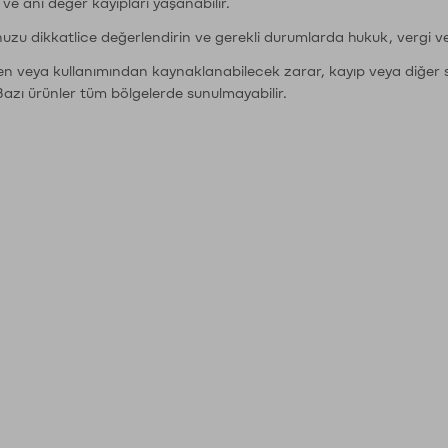
r ve ani değer kayıpları yaşanabilir.
nuzu dikkatlice değerlendirin ve gerekli durumlarda hukuk, vergi v
den veya kullanımından kaynaklanabilecek zarar, kayıp veya diğer 
Bazı ürünler tüm bölgelerde sunulmayabilir.