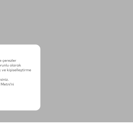
e çerezler
zorunlu olarak
 ve kişiselleştirme
siniz.
 Metni'ni