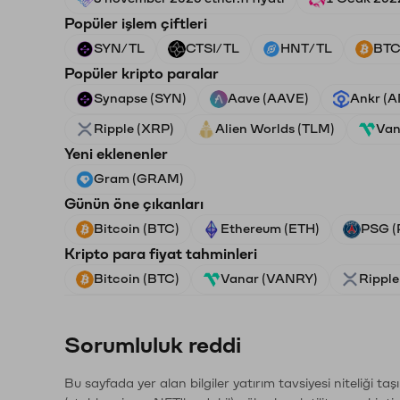
Popüler işlem çiftleri
SYN/TL
CTSI/TL
HNT/TL
BTC
Popüler kripto paralar
Synapse (SYN)
Aave (AAVE)
Ankr (
Ripple (XRP)
Alien Worlds (TLM)
Van
Yeni eklenenler
Gram (GRAM)
Günün öne çıkanları
Bitcoin (BTC)
Ethereum (ETH)
PSG (
Kripto para fiyat tahminleri
Bitcoin (BTC)
Vanar (VANRY)
Ripple
Sorumluluk reddi
Bu sayfada yer alan bilgiler yatırım tavsiyesi niteliği ta