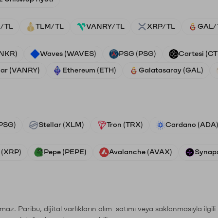
/TL
TLM/TL
VANRY/TL
XRP/TL
GAL/
ANKR)
Waves (WAVES)
PSG (PSG)
Cartesi (CT
ar (VANRY)
Ethereum (ETH)
Galatasaray (GAL)
PSG)
Stellar (XLM)
Tron (TRX)
Cardano (ADA
 (XRP)
Pepe (PEPE)
Avalanche (AVAX)
Synaps
şımaz. Paribu, dijital varlıkların alım-satımı veya saklanmasıyla ilgi