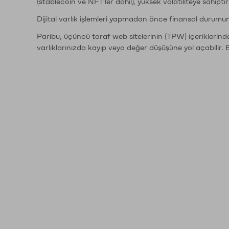
(stablecoin ve NFT'ler dahil), yüksek volatiliteye sahipti
Dijital varlık işlemleri yapmadan önce finansal durumu
Paribu, üçüncü taraf web sitelerinin (TPW) içeriklerin
varlıklarınızda kayıp veya değer düşüşüne yol açabilir. 