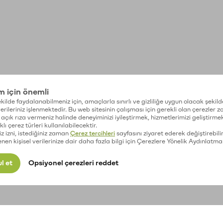
im için önemli
kilde faydalanabilmeniz için, amaçlarla sınırlı ve gizliliğe uygun olacak şekild
 verileriniz işlenmektedir. Bu web sitesinin çalışması için gerekli olan çerezler 
açık rıza vermeniz halinde deneyiminizi iyileştirmek, hizmetlerimizi geliştirmek
lı çerez türleri kullanılabilecektir.
iz izni, istediğiniz zaman
Çerez tercihleri
sayfasını ziyaret ederek değiştirebilir
enen kişisel verilerinize dair daha fazla bilgi için Çerezlere Yönelik Aydınlatma
l et
Opsiyonel çerezleri reddet