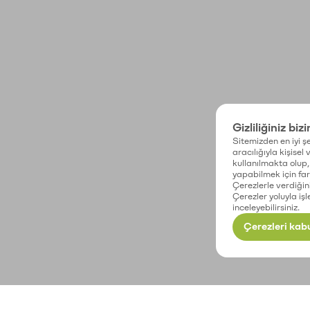
Gizliliğiniz biz
Sitemizden en iyi şe
aracılığıyla kişisel
kullanılmakta olup, 
yapabilmek için fark
Çerezlerle verdiğin
Çerezler yoluyla işl
inceleyebilirsiniz.
Çerezleri kabu