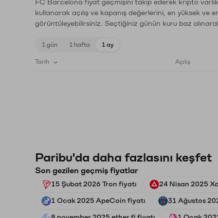
FC Barcelona fiyat geçmişini takip ederek kripto varlık
kullanarak açılış ve kapanış değerlerini, en yüksek ve e
görüntüleyebilirsiniz. Seçtiğiniz günün kuru baz alınarak
1 gün
1 hafta
1 ay
Tarih
Açılış
Paribu'da daha fazlasını keşfet
Son gezilen geçmiş fiyatlar
15 Şubat 2026 Tron fiyatı
24 Nisan 2025 Xai
1 Ocak 2025 ApeCoin fiyatı
31 Ağustos 20
8 november 2025 ether.fi fiyatı
1 Ocak 2022