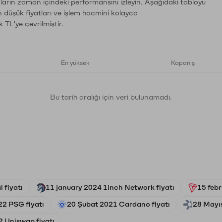
ların zaman içindeki performansını izleyin. Aşağıdaki tabloyu
n düşük fiyatları ve işlem hacmini kolayca
 TL'ye çevrilmiştir.
En yüksek
Kapanış
Bu tarih aralığı için veri bulunamadı.
 fiyatı
11 january 2024 1inch Network fiyatı
15 febr
22 PSG fiyatı
20 Şubat 2021 Cardano fiyatı
28 Mayıs
 Uniswap fiyatı