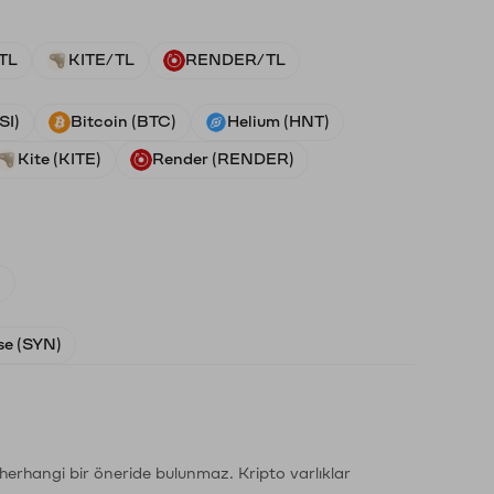
TL
KITE/TL
RENDER/TL
SI)
Bitcoin (BTC)
Helium (HNT)
Kite (KITE)
Render (RENDER)
)
e (SYN)
li herhangi bir öneride bulunmaz. Kripto varlıklar