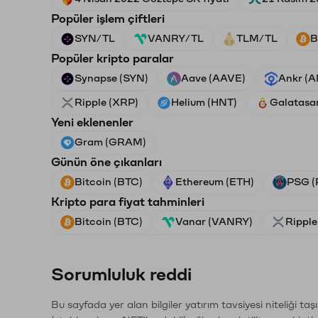
Popüler işlem çiftleri
SYN/TL
VANRY/TL
TLM/TL
B
Popüler kripto paralar
Synapse (SYN)
Aave (AAVE)
Ankr (
Ripple (XRP)
Helium (HNT)
Galatasa
Yeni eklenenler
Gram (GRAM)
Günün öne çıkanları
Bitcoin (BTC)
Ethereum (ETH)
PSG (
Kripto para fiyat tahminleri
Bitcoin (BTC)
Vanar (VANRY)
Ripple
Sorumluluk reddi
Bu sayfada yer alan bilgiler yatırım tavsiyesi niteliği ta