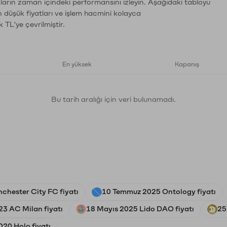
ların zaman içindeki performansını izleyin. Aşağıdaki tabloyu
n düşük fiyatları ve işlem hacmini kolayca
 TL'ye çevrilmiştir.
En yüksek
Kapanış
Bu tarih aralığı için veri bulunamadı.
chester City FC fiyatı
10 Temmuz 2025 Ontology fiyatı
23 AC Milan fiyatı
18 Mayıs 2025 Lido DAO fiyatı
25
20 Holo fiyatı