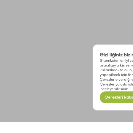
Gizliliğiniz biz
Sitemizden en iyi şe
aracılığıyla kişisel
kullanılmakta olup, 
yapabilmek için fark
Çerezlerle verdiğin
Çerezler yoluyla işl
inceleyebilirsiniz.
Çerezleri kabu