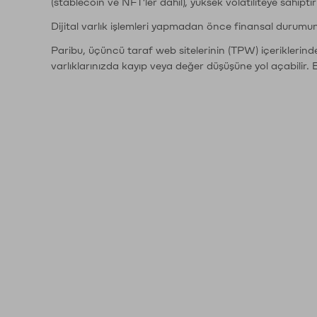
(stablecoin ve NFT'ler dahil), yüksek volatiliteye sahipti
Dijital varlık işlemleri yapmadan önce finansal durumu
Paribu, üçüncü taraf web sitelerinin (TPW) içeriklerin
varlıklarınızda kayıp veya değer düşüşüne yol açabilir. 