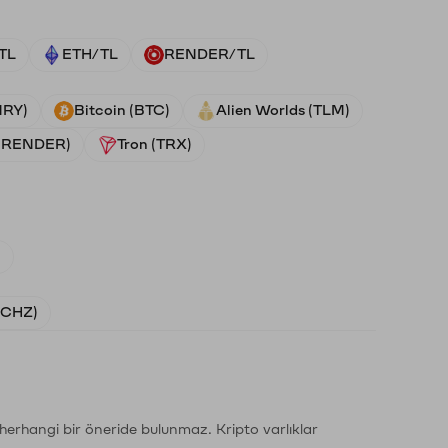
TL
ETH/TL
RENDER/TL
NRY)
Bitcoin (BTC)
Alien Worlds (TLM)
 (RENDER)
Tron (TRX)
)
 (CHZ)
li herhangi bir öneride bulunmaz. Kripto varlıklar