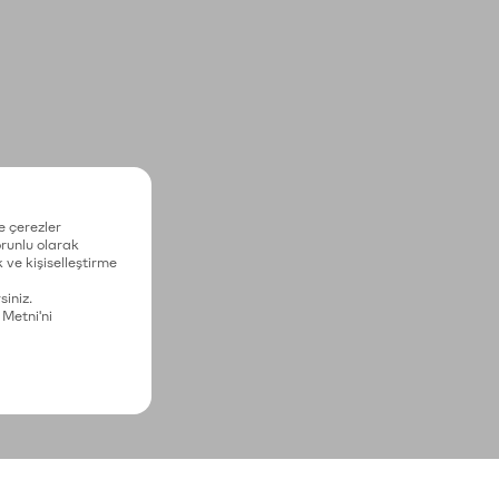
e çerezler
zorunlu olarak
 ve kişiselleştirme
siniz.
 Metni'ni