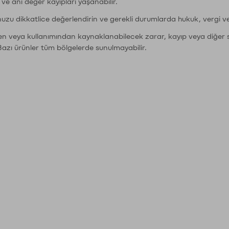
r ve ani değer kayıpları yaşanabilir.
nuzu dikkatlice değerlendirin ve gerekli durumlarda hukuk, vergi v
den veya kullanımından kaynaklanabilecek zarar, kayıp veya diğer 
Bazı ürünler tüm bölgelerde sunulmayabilir.