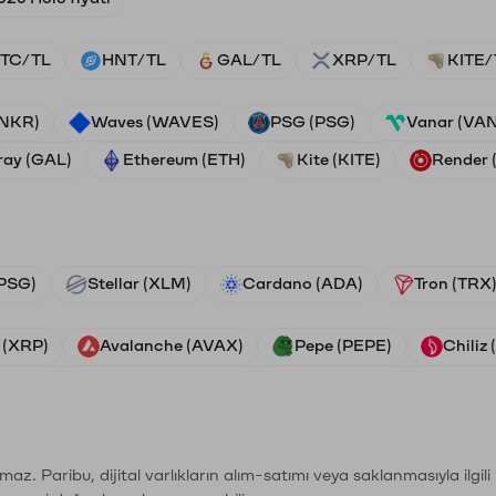
TC/TL
HNT/TL
GAL/TL
XRP/TL
KITE/
ANKR)
Waves (WAVES)
PSG (PSG)
Vanar (VA
ray (GAL)
Ethereum (ETH)
Kite (KITE)
Render
PSG)
Stellar (XLM)
Cardano (ADA)
Tron (TRX
 (XRP)
Avalanche (AVAX)
Pepe (PEPE)
Chiliz
şımaz. Paribu, dijital varlıkların alım-satımı veya saklanmasıyla ilgi