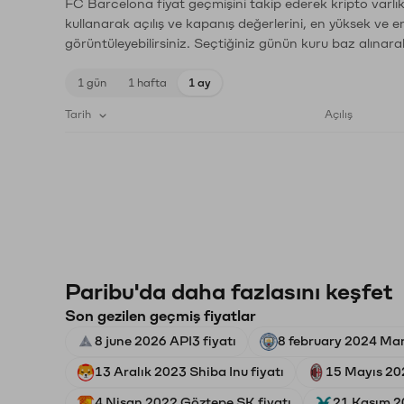
FC Barcelona fiyat geçmişini takip ederek kripto varlık
kullanarak açılış ve kapanış değerlerini, en yüksek ve e
görüntüleyebilirsiniz. Seçtiğiniz günün kuru baz alınarak
1 gün
1 hafta
1 ay
Tarih
Açılış
Paribu'da daha fazlasını keşfet
Son gezilen geçmiş fiyatlar
8 june 2026 API3 fiyatı
8 february 2024 Man
13 Aralık 2023 Shiba Inu fiyatı
15 Mayıs 20
4 Nisan 2022 Göztepe SK fiyatı
21 Kasım 20