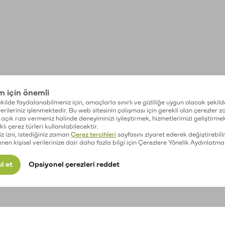
im için önemli
kilde faydalanabilmeniz için, amaçlarla sınırlı ve gizliliğe uygun olacak şekild
 verileriniz işlenmektedir. Bu web sitesinin çalışması için gerekli olan çerezler 
açık rıza vermeniz halinde deneyiminizi iyileştirmek, hizmetlerimizi geliştirmek
lı çerez türleri kullanılabilecektir.
iz izni, istediğiniz zaman
Çerez tercihleri
sayfasını ziyaret ederek değiştirebilir
enen kişisel verilerinize dair daha fazla bilgi için Çerezlere Yönelik Aydınlatma
l et
Opsiyonel çerezleri reddet