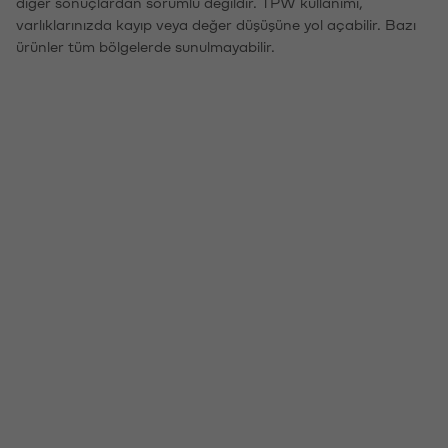
diğer sonuçlardan sorumlu değildir. TPW kullanımı,
varlıklarınızda kayıp veya değer düşüşüne yol açabilir. Bazı
ürünler tüm bölgelerde sunulmayabilir.