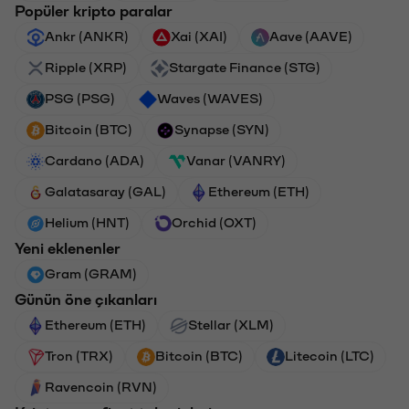
Popüler kripto paralar
Ankr (ANKR)
Xai (XAI)
Aave (AAVE)
Ripple (XRP)
Stargate Finance (STG)
PSG (PSG)
Waves (WAVES)
Bitcoin (BTC)
Synapse (SYN)
Cardano (ADA)
Vanar (VANRY)
Galatasaray (GAL)
Ethereum (ETH)
Helium (HNT)
Orchid (OXT)
Yeni eklenenler
Gram (GRAM)
Günün öne çıkanları
Ethereum (ETH)
Stellar (XLM)
Tron (TRX)
Bitcoin (BTC)
Litecoin (LTC)
Ravencoin (RVN)