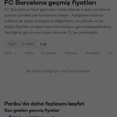
FC Barcelona geçmiş fiyatları
FC Barcelona fiyat geçmişini takip ederek kripto varlıkların
zaman içindeki performansını izleyin. Aşağıdaki tabloyu
kullanarak açılış ve kapanış değerlerini, en yüksek ve en
düşük fiyatları ve işlem hacmini kolayca görüntüleyebilirsiniz.
Seçtiğiniz günün kuru baz alınarak TL'ye çevrilmiştir.
1 gün
1 hafta
1 ay
Tarih
Açılış
En yüksek
Kapanış
En düşük
Haci
Bu tarih aralığı için veri bulunamadı.
Paribu'da daha fazlasını keşfet
Son gezilen geçmiş fiyatlar