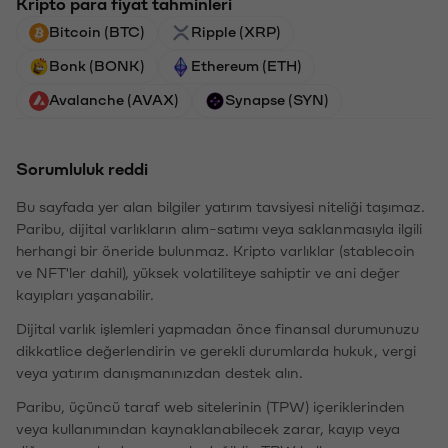
Kripto para fiyat tahminleri
Bitcoin (BTC)
Ripple (XRP)
Bonk (BONK)
Ethereum (ETH)
Avalanche (AVAX)
Synapse (SYN)
Sorumluluk reddi
Bu sayfada yer alan bilgiler yatırım tavsiyesi niteliği taşımaz.
Paribu, dijital varlıkların alım-satımı veya saklanmasıyla ilgili
herhangi bir öneride bulunmaz. Kripto varlıklar (stablecoin
ve NFT'ler dahil), yüksek volatiliteye sahiptir ve ani değer
kayıpları yaşanabilir.
Dijital varlık işlemleri yapmadan önce finansal durumunuzu
dikkatlice değerlendirin ve gerekli durumlarda hukuk, vergi
veya yatırım danışmanınızdan destek alın.
Paribu, üçüncü taraf web sitelerinin (TPW) içeriklerinden
veya kullanımından kaynaklanabilecek zarar, kayıp veya