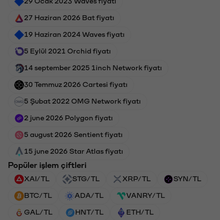
29 Ocak 2023 Waves fiyatı
27 Haziran 2026 Bat fiyatı
19 Haziran 2024 Waves fiyatı
5 Eylül 2021 Orchid fiyatı
14 september 2025 1inch Network fiyatı
30 Temmuz 2026 Cartesi fiyatı
5 Şubat 2022 OMG Network fiyatı
2 june 2026 Polygon fiyatı
5 august 2026 Sentient fiyatı
15 june 2026 Star Atlas fiyatı
Popüler işlem çiftleri
XAI/TL
STG/TL
XRP/TL
SYN/TL
BTC/TL
ADA/TL
VANRY/TL
GAL/TL
HNT/TL
ETH/TL