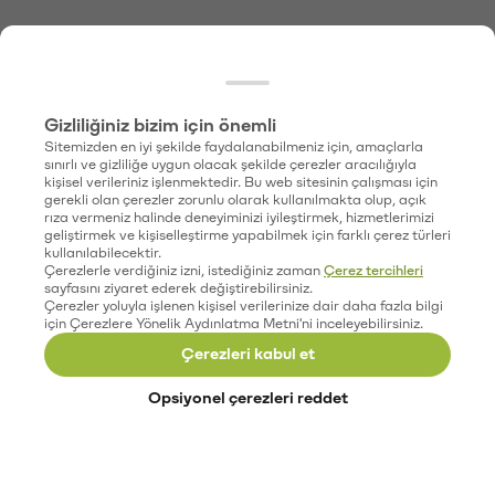
Gizliliğiniz bizim için önemli
Sitemizden en iyi şekilde faydalanabilmeniz için, amaçlarla
sınırlı ve gizliliğe uygun olacak şekilde çerezler aracılığıyla
kişisel verileriniz işlenmektedir. Bu web sitesinin çalışması için
gerekli olan çerezler zorunlu olarak kullanılmakta olup, açık
rıza vermeniz halinde deneyiminizi iyileştirmek, hizmetlerimizi
geliştirmek ve kişiselleştirme yapabilmek için farklı çerez türleri
kullanılabilecektir.
Çerezlerle verdiğiniz izni, istediğiniz zaman
Çerez tercihleri
sayfasını ziyaret ederek değiştirebilirsiniz.
Çerezler yoluyla işlenen kişisel verilerinize dair daha fazla bilgi
için Çerezlere Yönelik Aydınlatma Metni'ni inceleyebilirsiniz.
Çerezleri kabul et
Opsiyonel çerezleri reddet